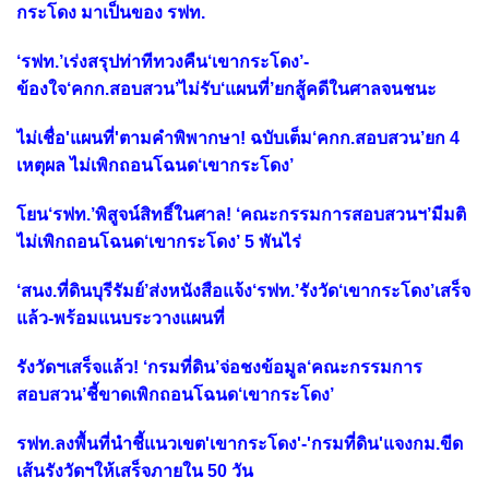
กระโดง มาเป็นของ รฟท.
‘รฟท.’เร่งสรุปท่าทีทวงคืน‘เขากระโดง’-
ข้องใจ‘คกก.สอบสวน’ไม่รับ‘แผนที่’ยกสู้คดีในศาลจนชนะ
ไม่เชื่อ'แผนที่'ตามคำพิพากษา! ฉบับเต็ม‘คกก.สอบสวน’ยก 4
เหตุผล ไม่เพิกถอนโฉนด‘เขากระโดง’
โยน‘รฟท.’พิสูจน์สิทธิ์ในศาล! ‘คณะกรรมการสอบสวนฯ’มีมติ
ไม่เพิกถอนโฉนด‘เขากระโดง’ 5 พันไร่
‘สนง.ที่ดินบุรีรัมย์’ส่งหนังสือแจ้ง‘รฟท.’รังวัด‘เขากระโดง’เสร็จ
แล้ว-พร้อมแนบระวางแผนที่
รังวัดฯเสร็จแล้ว! ‘กรมที่ดิน’จ่อชงข้อมูล‘คณะกรรมการ
สอบสวน’ชี้ขาดเพิกถอนโฉนด‘เขากระโดง’
รฟท.ลงพื้นที่นำชี้แนวเขต'เขากระโดง'-'กรมที่ดิน'แจงกม.ขีด
เส้นรังวัดฯให้เสร็จภายใน 50 วัน