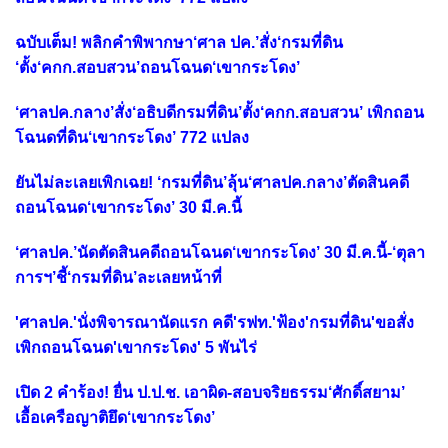
ฉบับเต็ม! พลิกคำพิพากษา‘ศาล ปค.’สั่ง‘กรมที่ดิน
‘ตั้ง‘คกก.สอบสวน’ถอนโฉนด‘เขากระโดง’
‘ศาลปค.กลาง’สั่ง‘อธิบดีกรมที่ดิน’ตั้ง‘คกก.สอบสวน’ เพิกถอน
โฉนดที่ดิน‘เขากระโดง’ 772 แปลง
ยันไม่ละเลยเพิกเฉย! ‘กรมที่ดิน’ลุ้น‘ศาลปค.กลาง’ตัดสินคดี
ถอนโฉนด‘เขากระโดง’ 30 มี.ค.นี้
‘ศาลปค.’นัดตัดสินคดีถอนโฉนด‘เขากระโดง’ 30 มี.ค.นี้-‘ตุลา
การฯ’ชี้‘กรมที่ดิน’ละเลยหน้าที่
'ศาลปค.'นั่งพิจารณานัดแรก คดี'รฟท.'ฟ้อง'กรมที่ดิน'ขอสั่ง
เพิกถอนโฉนด'เขากระโดง' 5 พันไร่
เปิด 2 คำร้อง! ยื่น ป.ป.ช. เอาผิด-สอบจริยธรรม‘ศักดิ์สยาม’
เอื้อเครือญาติยึด‘เขากระโดง’