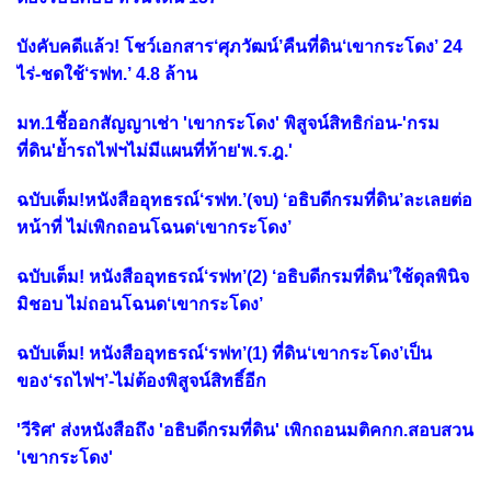
บังคับคดีแล้ว! โชว์เอกสาร‘ศุภวัฒน์’คืนที่ดิน‘เขากระโดง’ 24
ไร่-ชดใช้‘รฟท.’ 4.8 ล้าน
มท.1ชี้ออกสัญญาเช่า 'เขากระโดง' พิสูจน์สิทธิก่อน-'กรม
ที่ดิน'ย้ำรถไฟฯไม่มีแผนที่ท้าย'พ.ร.ฎ.'
ฉบับเต็ม!หนังสืออุทธรณ์‘รฟท.’(จบ) ‘อธิบดีกรมที่ดิน’ละเลยต่อ
หน้าที่ ไม่เพิกถอนโฉนด‘เขากระโดง’
ฉบับเต็ม! หนังสืออุทธรณ์‘รฟท’(2) ‘อธิบดีกรมที่ดิน’ใช้ดุลพินิจ
มิชอบ ไม่ถอนโฉนด‘เขากระโดง’
ฉบับเต็ม! หนังสืออุทธรณ์‘รฟท’(1) ที่ดิน‘เขากระโดง’เป็น
ของ‘รถไฟฯ’-ไม่ต้องพิสูจน์สิทธิ์อีก
'วีริศ' ส่งหนังสือถึง 'อธิบดีกรมที่ดิน' เพิกถอนมติคกก.สอบสวน
'เขากระโดง'