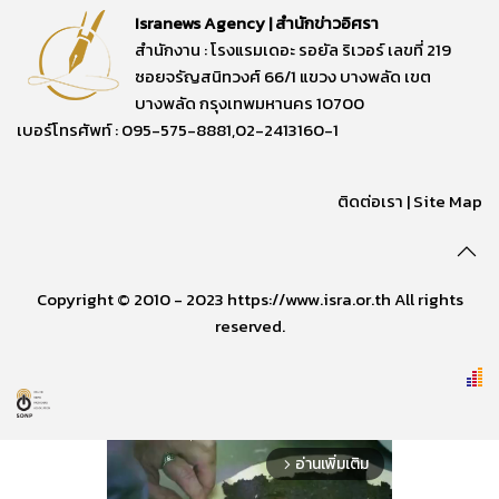
Isranews Agency | สำนักข่าวอิศรา
สำนักงาน : โรงแรมเดอะ รอยัล ริเวอร์ เลขที่ 219
ซอยจรัญสนิทวงศ์ 66/1 แขวง บางพลัด เขต
บางพลัด กรุงเทพมหานคร 10700
เบอร์โทรศัพท์ : 095-575-8881,02-2413160-1
ติดต่อเรา
|
Site Map
Copyright © 2010 - 2023 https://www.isra.or.th All rights
reserved.
อ่านเพิ่มเติม
arrow_forward_ios