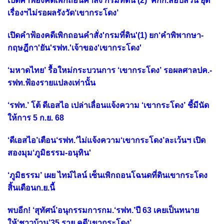
เปิดคำฟ้องคดีเพิกถอนคำสั่ง'กรมที่ดิน'(2) ‘คกก.สอบสวน’ยุติ
เรื่องฯไม่รอผลรังวัด‘เขากระโดง’
เปิดคำฟ้องคดีเพิกถอนคำสั่ง'กรมที่ดิน'(1) ยก‘คำพิพากษา-
กฤษฎีกา'ยัน'รฟท.'เจ้าของ'เขากระโดง'
‘มหาดไทย’ รื้อใหม่กระบวนการ ‘เขากระโดง’ รอผลศาลปค.-
รฟท.ฟ้องรายแปลงเท่านั้น
‘รฟท.’ โต้ ดีเอสไอ เปล่าเลื่อนแจ้งความ ‘เขากระโดง’ ชี้มีนัด
ให้การ 5 ก.ย. 68
‘ดีเอสไอ’เตือน‘รฟท.’ไม่แจ้งความ‘เขากระโดง’ละเว้นฯ เปิด
สองมุม‘ภูมิธรรม-อนุทิน'
‘ภูมิธรรม’ เผย ไทม์ไลน์ เซ็นเพิกถอนโฉนดที่ดินเขากระโดง
สิ้นเดือนก.ย.นี้
พบอีก! ‘สุทัศน์’อนุกรรมการกม.‘รฟท.’ปี 63 เคยเป็นทนาย
ให้‘ชาวบ้าน’35 ราย คดี‘เขากระโดง’