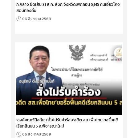
ก.กลาง ขีดเส้น 31 ส.ค. ส่งก.จังหวัดเพิกถอน 5,145 คนเอี่ยวโกง
สอบท้องถิ่น
06 สิงหาคม 2569
‘องค์คณะวินิจฉัยฯ’สั่งไม่รับคำร้อง‘อดีต สส.เพื่อไทย’ขอรื้อคดี
เรียกสินบน 5 ล.พิจารณาใหม่
06 สิงหาคม 2569