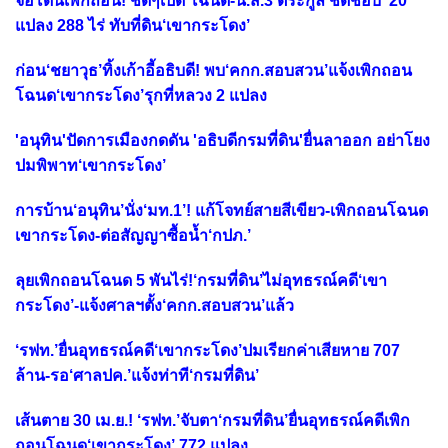
จ่อโดนเพิกถอน! ชัดๆเปิด‘โฉนด-น.ส.3’ตระกูล’ชิดชอบ’ 20
แปลง 288 ไร่ ทับที่ดิน‘เขากระโดง’
ก่อน‘ชยาวุธ’ทิ้งเก้าอี้อธิบดี! พบ‘คกก.สอบสวน’แจ้งเพิกถอน
โฉนด‘เขากระโดง’รุกที่หลวง 2 แปลง
'อนุทิน'ปัดการเมืองกดดัน 'อธิบดีกรมที่ดิน'ยื่นลาออก อย่าโยง
ปมพิพาท‘เขากระโดง’
การบ้าน‘อนุทิน’นั่ง‘มท.1’! แก้โจทย์สายสีเขียว-เพิกถอนโฉนด
เขากระโดง-ต่อสัญญาซื้อน้ำ‘กปภ.’
ลุยเพิกถอนโฉนด 5 พันไร่!‘กรมที่ดิน’ไม่อุทธรณ์คดี‘เขา
กระโดง’-แจ้งศาลฯตั้ง‘คกก.สอบสวน’แล้ว
‘รฟท.’ยื่นอุทธรณ์คดี‘เขากระโดง’ปมเรียกค่าเสียหาย 707
ล้าน-รอ‘ศาลปค.’แจ้งท่าที‘กรมที่ดิน’
เส้นตาย 30 เม.ย.! ‘รฟท.’จับตา‘กรมที่ดิน’ยื่นอุทธรณ์คดีเพิก
ถอนโฉนด‘เขากระโดง’ 772 แปลง