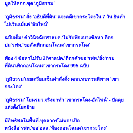
มูลให้คกก.ชุด ‘ภูมิธรรม’
‘ภูมิธรรม’ สั่ง ‘อธิบดีที่ดิน’ แจงคดีเขากระโดงใน 7 วัน ยันทำ
ไม่เว้นแม้แต่ ‘อัลไพน์’
ฉบับเต็ม! คำวินิจฉัย‘ศาลปค.’ไม่รับฟ้องบางข้อหา-ตีตก
ปม‘รฟท.’ขอสั่งเพิกถอนโฉนด‘เขากระโดง’
ฟ้อง 4 ข้อหาไม่รับ 2!‘ศาลปค.’ตีตกคำขอ‘รฟท.’สั่ง‘กรม
ที่ดิน’เพิกถอนโฉนด‘เขากระโดง’995 ฉบับ
‘ภูมิธรรม’เผยเตรียมเซ็นคำสั่งตั้ง คกก.ทบทวนพิพาท ‘เขา
กระโดง’
‘ภูมิธรรม’ โยนรมว.จริงมาทำ ‘เขากระโดง-อัลไพน์’ - ปัดคุย
แต่งตั้งโยกย้าย
มีอิทธิพลในพื้นที่-บุคลากรไม่พอ! เปิด
หนังสือ‘รฟท.’ขอ‘อสส.’ฟ้องถอนโฉนด‘เขากระโดง’