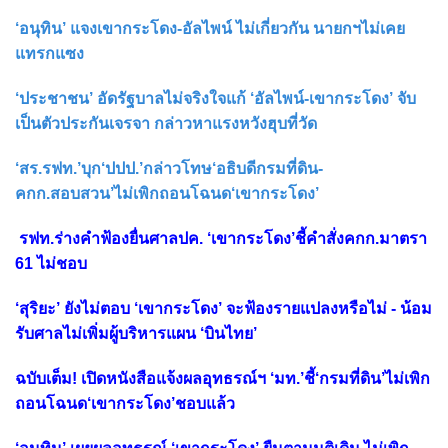
‘อนุทิน’ แจงเขากระโดง-อัลไพน์ ไม่เกี่ยวกัน นายกฯไม่เคย
แทรกแซง
‘ประชาชน’ อัดรัฐบาลไม่จริงใจแก้ ‘อัลไพน์-เขากระโดง’ จับ
เป็นตัวประกันเจรจา กล่าวหาแรงหวังฮุบที่วัด
‘สร.รฟท.’บุก‘ปปป.’กล่าวโทษ‘อธิบดีกรมที่ดิน-
คกก.สอบสวน’ไม่เพิกถอนโฉนด‘เขากระโดง’
รฟท.ร่างคำฟ้องยื่นศาลปค. ‘เขากระโดง’ชี้คำสั่งคกก.มาตรา
61 ไม่ชอบ
‘สุริยะ’ ยังไม่ตอบ ‘เขากระโดง’ จะฟ้องรายแปลงหรือไม่ - น้อม
รับศาลไม่เพิ่มผู้บริหารแผน ‘บินไทย’
ฉบับเต็ม! เปิดหนังสือแจ้งผลอุทธรณ์ฯ ‘มท.’ชี้‘กรมที่ดิน’ไม่เพิก
ถอนโฉนด‘เขากระโดง’ชอบแล้ว