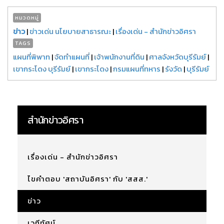
หมวดหมู่
ข่าว
|
ข่าวเด่น นโยบายสาธารณะ
|
เรื่องเด่น - สำนักข่าวอิศรา
TAGS
แผนที่พิพาท
|
จัดทำแผนที่
|
เจ้าพนักงานที่ดิน
|
ศาลจังหวัดบุรีรัมย์
|
เขากระโดง บุรีรัมย์
|
เขากระโดง
|
กรมแผนที่ทหาร
|
รังวัด
|
บุรีรัมย์
สำนักข่าวอิศรา
เรื่องเด่น - สำนักข่าวอิศรา
ไขคำตอบ 'สถาบันอิศรา' กับ 'สสส.'
ข่าว
เวทีทัศน์