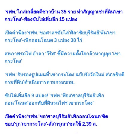
‘รฟท.’ไกล่เกลี่ยคดีชาวบ้าน 35 ราย ทำสัญญาเช่าที่ดิน‘เขา
กระโดง’-ฟ้องขับไล่เพิ่มอีก 15 แปลง
เปิดคำฟ้อง‘รฟท.’ขอศาลฯขับไล่‘ศิลาชัยบุรีรัมย์’พ้น‘เขา
กระโดง’-เพิกถอนโฉนด 3 แปลง 38 ไร่
สหภาพรถไฟ อำลา ‘วีริศ’ ชี้มีความตั้งใจกล้าหาญลุย ‘เขา
กระโดง’
‘รฟท.’รับรองรูปแผนที่‘เขากระโดง’ฉบับรังวัดใหม่ ส่ง‘อธิบดี
กรมที่ดิน’ดำเนินการตามกรอบกม.
ขับไล่เพิ่มอีก 9 แปลง! ‘รฟท.’ฟ้อง‘ศาลบุรีรัมย์’เพิก
ถอน‘โฉนด’ออกทับที่ดินรถไฟฯ‘เขากระโดง’
เปิดคำฟ้อง‘รฟท.’ขอ‘ศาลบุรีรัมย์’เพิกถอนโฉนด‘ชิด
ชอบ’รุก‘เขากระโดง’-สั่ง‘กรุณา’ชดใช้ 2.39 ล.