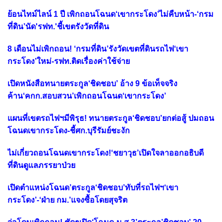
ย้อนไทม์ไลน์ 1 ปี เพิกถอนโฉนด‘เขากระโดง’ไม่คืบหน้า-‘กรม
ที่ดิน’นัด'รฟท.'ชี้เขตรังวัดที่ดิน
8 เดือนไม่เพิกถอน! ‘กรมที่ดิน’รังวัดเขตที่ดินรถไฟ‘เขา
กระโดง’ใหม่-รฟท.ติดเรื่องค่าใช้จ่าย
เปิดหนังสือทนายตระกูล‘ชิดชอบ’ อ้าง 9 ข้อเท็จจริง
ค้าน‘คกก.สอบสวน’เพิกถอนโฉนด‘เขากระโดง’
แผนที่เขตรถไฟฯมีพิรุธ! ทนายตระกูล‘ชิดชอบ’ยกต่อสู้ ปมถอน
โฉนดเขากระโดง-ชี้ศก.บุรีรัมย์ชะงัก
ไม่เกี่ยวถอนโฉนดเขากระโดง!‘ชยาวุธ’เปิดใจลาออกอธิบดี
ที่ดินดูแลภรรยาป่วย
เปิดตำแหน่งโฉนด’ตระกูล‘ชิดชอบ’ทับที่รถไฟฯ‘เขา
กระโดง’-‘ฝ่าย กม.’แจงซื้อโดยสุจริต