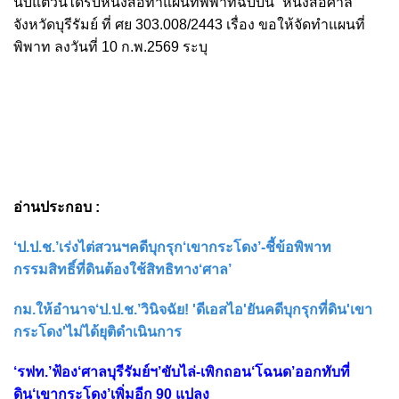
นับแต่วันได้รับหนังสือทำแผนที่พิพาทฉบับนี้” หนังสือศาล
จังหวัดบุรีรัมย์ ที่ ศย 303.008/2443 เรื่อง ขอให้จัดทำแผนที่
พิพาท ลงวันที่ 10 ก.พ.2569 ระบุ
อ่านประกอบ :
‘ป.ป.ช.’เร่งไต่สวนฯคดีบุกรุก‘เขากระโดง’-ชี้ข้อพิพาท
กรรมสิทธิ์ที่ดินต้องใช้สิทธิทาง‘ศาล’
กม.ให้อำนาจ‘ป.ป.ช.’วินิจฉัย! 'ดีเอสไอ'ยันคดีบุกรุกที่ดิน'เขา
กระโดง'ไม่ได้ยุติดำเนินการ
‘รฟท.’ฟ้อง‘ศาลบุรีรัมย์ฯ’ขับไล่-เพิกถอน‘โฉนด’ออกทับที่
ดิน‘เขากระโดง’เพิ่มอีก 90 แปลง