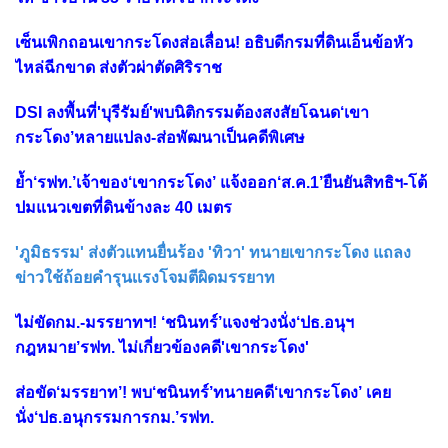
เซ็นเพิกถอนเขากระโดงส่อเลื่อน! อธิบดีกรมที่ดินเอ็นข้อหัว
ไหล่ฉีกขาด ส่งตัวผ่าตัดศิริราช
DSI ลงพื้นที่'บุรีรัมย์'พบนิติกรรมต้องสงสัยโฉนด‘เขา
กระโดง’หลายแปลง-ส่อพัฒนาเป็นคดีพิเศษ
ย้ำ‘รฟท.’เจ้าของ‘เขากระโดง’ แจ้งออก‘ส.ค.1’ยืนยันสิทธิฯ-โต้
ปมแนวเขตที่ดินข้างละ 40 เมตร
'ภูมิธรรม' ส่งตัวแทนยื่นร้อง 'ทิวา' ทนายเขากระโดง แถลง
ข่าวใช้ถ้อยคำรุนเเรงโจมตีผิดมรรยาท
ไม่ขัดกม.-มรรยาทฯ! ‘ชนินทร์’แจงช่วงนั่ง‘ปธ.อนุฯ
กฎหมาย’รฟท. ไม่เกี่ยวข้องคดี'เขากระโดง'
ส่อขัด‘มรรยาท’! พบ‘ชนินทร์’ทนายคดี‘เขากระโดง’ เคย
นั่ง‘ปธ.อนุกรรมการกม.’รฟท.