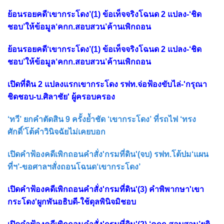
ย้อนรอยคดี‘เขากระโดง’(1) ข้อเท็จจริงโฉนด 2 แปลง-‘ชิด
ชอบ’ให้ข้อมูล‘คกก.สอบสวน’ค้านเพิกถอน
ย้อนรอยคดี‘เขากระโดง’(1) ข้อเท็จจริงโฉนด 2 แปลง-‘ชิด
ชอบ’ให้ข้อมูล‘คกก.สอบสวน’ค้านเพิกถอน
เปิดที่ดิน 2 แปลงแรกเขากระโดง รฟท.จ่อฟ้องขับไล่-'กรุณา
ชิดชอบ-บ.ศิลาชัย' ผู้ครอบครอง
‘ทวี’ ยกคำตัดสิน 9 ครั้งย้ำชัด ‘เขากระโดง’ ที่รถไฟ ‘ทรง
ศักดิ์’โต้คำวินิจฉัยไม่เคยบอก
เปิดคำฟ้องคดีเพิกถอนคำสั่ง'กรมที่ดิน'(จบ) รฟท.โต้ปม‘แผน
ที่ฯ’-ขอศาลฯสั่งถอนโฉนด‘เขากระโดง’
เปิดคำฟ้องคดีเพิกถอนคำสั่ง'กรมที่ดิน'(3) คำพิพากษา'เขา
กระโดง'ผูกพันอธิบดี-ใช้ดุลพินิจมิชอบ