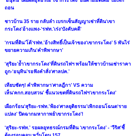
‘อนุทิน’ เผยผลอุทธรณ์ ‘เขากระโดง’ ยืนตามมติเดิม ไม่เพิก
ถอน
ชาวบ้าน 35 ราย กลับลำ เบรกเซ็นสัญญาเช่าที่ดิน‘เขา
กระโดง’อ้างแพง-‘รฟท.’เร่ง‘บังคับคดี’
‘กรมที่ดิน’โต้‘รฟท.’อ้างสิทธิ์เป็นเจ้าของ‘เขากระโดง’ 5 พันไร่
ขยายความเกิน‘คำพิพากษา’
‘สุริยะ’ย้ำ‘เขากระโดง’ที่ดินรถไฟฯ พร้อมให้ชาวบ้านเช่าราคา
ถูก-‘อนุทิน’รอฟังคำสั่ง‘ศาลปค.’
เทียบชัดๆ! คำพิพากษา‘ศาลฎีกา’ VS ความ
เห็น‘คกก.สอบสวน’ ชี้แนวเขตที่ดินรถไฟฯ‘เขากระโดง’
เผือกร้อน‘สุริยะ-รฟท.’ฟ้อง‘ศาลยุติธรรม’เพิกถอนโฉนด‘ราย
แปลง’ ปิดฉากมหากาพย์‘เขากระโดง’!
‘สุริยะ-รฟท.’ รอผลอุทธรณ์กรมที่ดิน ‘เขากระโดง’ - ‘วีริศ’ชี้
ต้องรอบคอบ หวั่นโดน 157