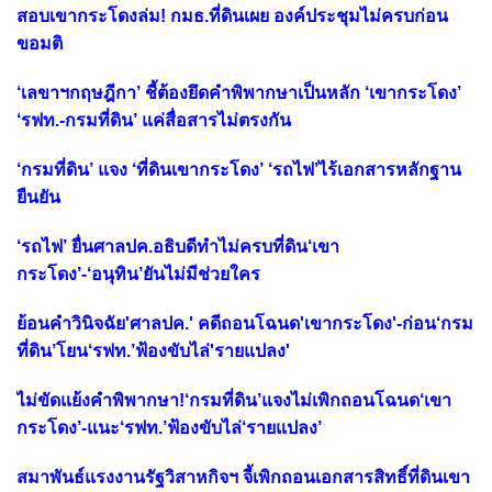
สอบเขากระโดงล่ม! กมธ.ที่ดินเผย องค์ประชุม​ไม่ครบก่อน
ขอมติ
‘เลขาฯกฤษฎีกา’ ชี้ต้องยึดคำพิพากษาเป็นหลัก ‘เขากระโดง’
‘รฟท.-กรมที่ดิน’ แค่สื่อสารไม่ตรงกัน
‘กรมที่ดิน’ แจง ‘ที่ดินเขากระโดง’ ‘รถไฟ’ไร้เอกสารหลักฐาน
ยืนยัน
‘รถไฟ’ ยื่นศาลปค.อธิบดีทำไม่ครบที่ดิน‘เขา
กระโดง’-‘อนุทิน’ยันไม่มีช่วยใคร
ย้อนคำวินิจฉัย'ศาลปค.' คดีถอนโฉนด'เขากระโดง'-ก่อน‘กรม
ที่ดิน’โยน‘รฟท.’ฟ้องขับไล่'รายแปลง'
ไม่ขัดแย้งคำพิพากษา!‘กรมที่ดิน’แจงไม่เพิกถอนโฉนด‘เขา
กระโดง’-แนะ‘รฟท.’ฟ้องขับไล่‘รายแปลง’
สมาพันธ์แรงงานรัฐวิสาหกิจฯ จี้เพิกถอนเอกสารสิทธิ์ที่ดินเขา