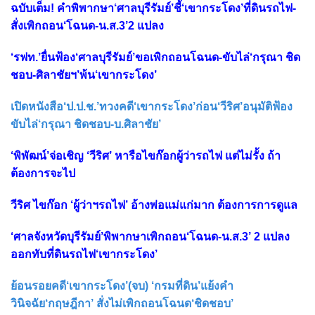
ฉบับเต็ม! คำพิพากษา‘ศาลบุรีรัมย์’ชี้‘เขากระโดง’ที่ดินรถไฟ-
สั่งเพิกถอน‘โฉนด-น.ส.3’2 แปลง
‘รฟท.’ยื่นฟ้อง‘ศาลบุรีรัมย์’ขอเพิกถอนโฉนด-ขับไล่‘กรุณา ชิด
ชอบ-ศิลาชัยฯ’พ้น‘เขากระโดง’
เปิดหนังสือ‘ป.ป.ช.’ทวงคดี‘เขากระโดง’ก่อน‘วีริศ’อนุมัติฟ้อง
ขับไล่‘กรุณา ชิดชอบ-บ.ศิลาชัย’
‘พิพัฒน์’จ่อเชิญ ‘วีริศ’ หารือไขก๊อกผู้ว่ารถไฟ แต่ไม่รั้ง ถ้า
ต้องการจะไป
วีริศ ไขก๊อก ‘ผู้ว่าฯรถไฟ’ อ้างพ่อแม่แก่มาก ต้องการการดูแล
‘ศาลจังหวัดบุรีรัมย์’พิพากษาเพิกถอน‘โฉนด-น.ส.3’ 2 แปลง
ออกทับที่ดินรถไฟ‘เขากระโดง’
ย้อนรอยคดี‘เขากระโดง’(จบ) ‘กรมที่ดิน’แย้งคำ
วินิจฉัย‘กฤษฎีกา’ สั่งไม่เพิกถอนโฉนด‘ชิดชอบ’