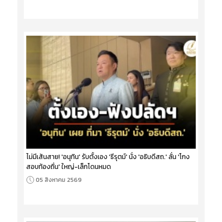
ไม่มีเส้นสาย! 'อนุทิน' รับตั้งเอง 'ธีรุตม์' นั่ง 'อธิบดีสถ.' ลั่น 'โกง
สอบท้องถิ่น' ใหญ่-เล็กโดนหมด
05 สิงหาคม 2569