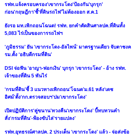
รฟท.แจ้งครอบครอง'เขากระโดง'ป้องกัน'บุกรุก'
ก่อน'กฤษฎีกา'ชี้'ที่ดินรถไฟ'ไม่ต้องออก ส.ค.1
ยังรอ มท.เพิกถอนโฉนด! รฟท. ยกคำตัดสินศาลปค.ที่ดินทั้ง
5,083 ไร่เป็นของการรถไฟฯ
‘ภูมิธรรม’ ยัน ‘เขากระโดง-อัลไพน์’ มาตรฐานเดียว จับตาชงค
รม.ตั้ง ‘อธิบดีกรมที่ดิน’
DSI จ่อฟัน ‘อาญา-ฟอกเงิน’ บุกรุก ‘เขากระโดง’ - อ้าง รฟท.
เจ้าของที่ดิน 5 พันไร่
‘กรมที่ดิน’ชี้ 3 แนวทางเพิกถอน‘โฉนด’ม.61 หลัง‘เดช
อิศม์’ตั้ง‘กก.ตรวจสอบฯ’ปม‘เขากระโดง’
เปิดปฏิบัติการ‘คู่ขนาน’ทวงคืน‘เขากระโดง’ บี้ทบทวนคำ
สั่ง‘กรมที่ดิน’-ฟ้องขับไล่‘รายแปลง’
รฟท.อุทธรณ์ศาลปค. 2 ประเด็น ‘เขากระโดง’ แล้ว - จ่อส่งข้อ