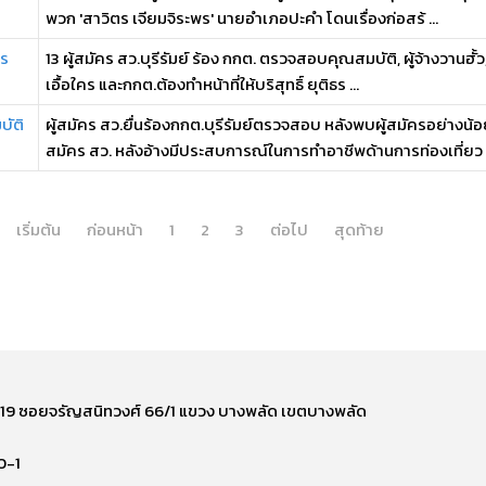
พวก 'สาวิตร เจียมจิระพร' นายอำเภอปะคำ โดนเรื่องก่อสร้ ...
าร
13 ผู้สมัคร สว.บุรีรัมย์ ร้อง กกต. ตรวจสอบคุณสมบัติ, ผู้จ้างวานฮั้ว
เอื้อใคร และกกต.ต้องทำหน้าที่ให้บริสุทธิ์ ยุติธร ...
บัติ
ผู้สมัคร สว.ยื่นร้องกกต.บุรีรัมย์ตรวจสอบ หลังพบผู้สมัครอย่างน
สมัคร สว. หลังอ้างมีประสบการณ์ในการทำอาชีพด้านการท่องเที่ยว .
เริ่มต้น
ก่อนหน้า
1
2
3
ต่อไป
สุดท้าย
ี่ 219 ซอยจรัญสนิทวงศ์ 66/1 แขวง บางพลัด เขตบางพลัด
0-1