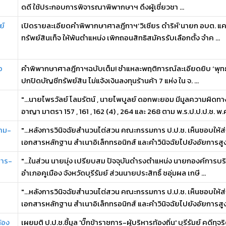
ดดี ใช้ประกอบการพิจารณาพิพากษาฯ ดึงผู้เชี่ยวชา ...
ย์
เปิดรายละเอียดคำพิพากษาศาลฎีกาฯ‘วิเชียร ดำริห์’นายก อบต. แคนด
ทรัพย์สินเท็จ ให้พ้นตำแหน่ง เพิกถอนสิทธิสมัครรับเลือกตั้ง จำค ...
อ
คำพิพากษาศาลฎีกาฯฉบับเต็ม! ชำแหละพฤติการณ์ละเอียดยิบ ‘พุทธชาติ
ปกปิดบัญชีทรัพย์สิน ไม่แจ้งเงินลงทุนร้านค้า 7 แห่ง ใน จ. ...
"...นายไพรวัลย์ โลมรัตน์ , นายไพบูลย์ ดอกพะยอม มีมูลความผ
อาญา มาตรา 157 , 161 , 162 (4) , 264 และ 268 ตาม พ.ร.ป.ป.ป.ช. พ.ศ.
งาม-
"...หลังการวินิจฉัยสำนวนไต่สวน คณะกรรมการ ป.ป.ช. เห็นชอบให
เอกสารหลักฐาน สำเนาอิเล็กทรอนิกส์ และคำวินิจฉัยไปยังอัยการสูงส
มาร-
"...ในส่วน นายมุ่ง เปรียบสม ปัจจุบันดำรงตำแหน่ง นายกองค์การ
อำเภอคูเมือง จังหวัดบุรีรัมย์ ส่วนนายประสิทธิ์ ชอุ่มผล เกษี ...
"...หลังการวินิจฉัยสำนวนไต่สวน คณะกรรมการ ป.ป.ช. เห็นชอบให
เอกสารหลักฐาน สำเนาอิเล็กทรอนิกส์ และคำวินิจฉัยไปยังอัยการสูงส
ท้อง
เผยมติ ป.ป.ช.ชี้มูล 'บิ๊กข้าราชการ-ผู้บริหารท้องถิ่น' บุรีรัมย์ คด