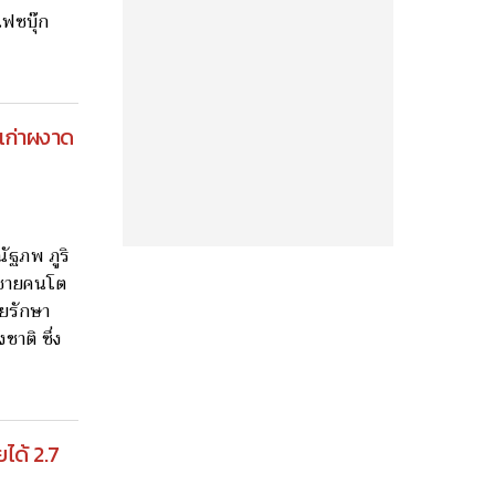
ฟซบุ๊ก
นเก่าผงาด
ณัฐภพ ภูริ
ี่ชายคนโต
ยรักษา
ชาติ ซึ่ง
ยได้ 2.7