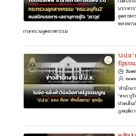
เปิดโปร
บรรหาร' 
อุตสาหกร
หลายกระ
กระทรวงอุตสาหกรรม
'ป.ป.ช.'
รัฐธรร
วันพฤ
isra
'สำนักงา
'หจก.บุร
ประเด็นก
ฎพฤติกา
พลิกปูมป