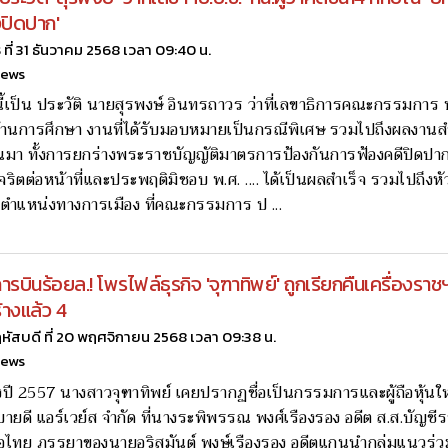
ปิดปาก'
ธ ที่ 31 ธันวาคม 2568 เวลา 09:40 น.
news
ปนี้เป็น ประวัติ นายสุรพงษ์ อินทรถาวร ว่าที่เลขาธิการคณะกรรมการ 
งด้านการศึกษา งานที่ได้รับมอบหมายเป็นกรณีพิเศษ รวมไปถึงผลงาน
่านมา ทั้งการยกร่างพระราชบัญญัติมาตรการป้องกันการฟ้องคดีปิดป
จริตต่อหน้าที่และประพฤติมิชอบ พ.ศ. .... ได้เป็นผลสำเร็จ รวมไปถึงหัวห
ตำแหน่งทางการเมือง ที่คณะกรรมการ ป ...
รบินร้อยล.! โพรไฟล์ธุรกิจ 'จุฑาทิพย์' ถูกเรียกคืนเครื่องราช
้างแล้ว 4
หัสบดี ที่ 20 พฤศจิกายน 2568 เวลา 09:38 น.
news
วงปี 2557 นางสาวจุฑาทิพย์ เคยปรากฏชื่อเป็นกรรมการและผู้ถือหุ้นใ
บายดี แอร์เวย์ส จำกัด ที่นางระพิพรรณ พงศ์เรืองรอง อดีต ส.ส.บัญชีร
่อไทย ภรรยาของนายอริสมันต์ พงษ์เรืองรอง อดีตแกนนำกลุ่มแนวร่ว