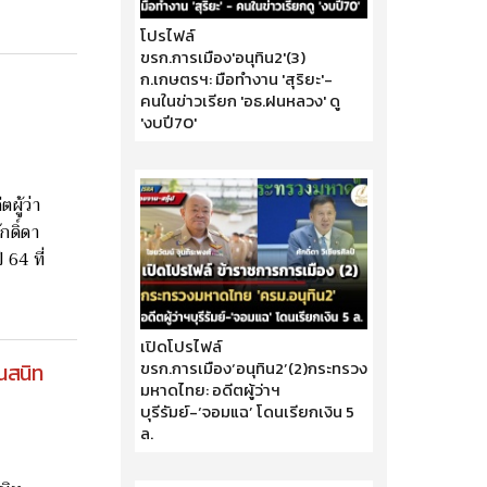
โปรไฟล์
ขรก.การเมือง'อนุทิน2'(3)
ก.เกษตรฯ: มือทำงาน 'สุริยะ'-
คนในข่าวเรียก 'อธ.ฝนหลวง' ดู
'งบปี70'
30 เมษายน 2569
ผู้ว่า
กดิ์ดา
64 ที่
เปิดโปรไฟล์
ขรก.การเมือง‘อนุทิน2’(2)กระทรวง
นสนิท
มหาดไทย: อดีตผู้ว่าฯ
บุรีรัมย์-‘จอมแฉ’ โดนเรียกเงิน 5
ล.
29 เมษายน 2569