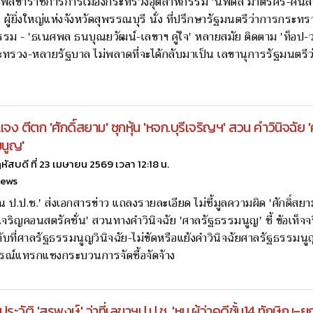
ไฟล์ข้าราชการการเมืองกระทรวงอุตสาหกรรม 'นพดล มาตรศรี-คนส
ผู้ยิ่งใหญ่แห่งจังหวัดสุพรรณบุรี นั่ง ที่ปรึกษารัฐมนตรีว่าการกระทร
รม - 'ธเนศพล ธนบุณยวัฒน์-เลขาฯ คู่ใจ' หลายสมัย ติดตาม 'ท็อป-ว
ทรวง-หลายรัฐบาล ไม่พลาดที่จะได้กลับมาเป็น เลขานุการรัฐมนตรีว
 แจง ตีตก 'ศักดิ์สยาม' ซุกหุ้น 'หจก.บุรีเจริญฯ' สวน คำวินิจฉัย 
มนูญ'
หัสบดี ที่ 23 เมษายน 2569 เวลา 12:18 น.
news
น ป.ป.ช.' ส่งเอกสารข่าว แถลงรายละเอียด ไม่ชี้มูลความผิด 'ศักดิ์สยาม
ีเจริญคอนสตรัคชั่น' สวนทางคำวินิจฉัย 'ศาลรัฐธรรมนูญ' ชี้ ข้อเท็จ
ับที่ศาลรัฐธรรมนูญวินิจฉัย-ไม่ขัดหรือแย้งคำวินิจฉัยศาลรัฐธรรมน
รณ์แทรกแซงกระบวนการจัดซื้อจัดจ้าง
ระวัติ 'สุรพงษ์' ว่าที่เลขาฯป.ป.ช. 'หน.ผู้ว่าคดีชั้น14 ทักษิณ-ย