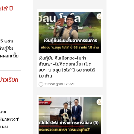
ล่' ปี
.65 แสน
นกู้ยืม
ดดอกเบี้ย
เงินกู้ยืม คืนเมื่อทวง-ไม่ทำ
สัญญา-ไม่คิดดอกเบี้ย ! เปิด
งบฯ 'บ.ฮลุน โซโล่' ปี 68 รายได้
1.8 ล้าน
่าวเรียก
31 กรกฎาคม 2569
และ
รมฝนหลวงฯ'
วถนน