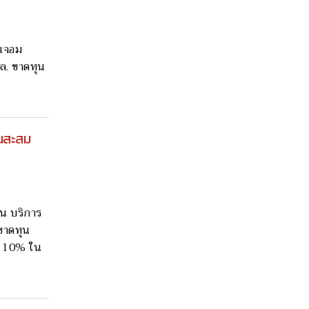
ันจอม
7 ล. ขาดทุน
ุนสะสม
่อน บริการ
ขาดทุน
วย 10% ใน