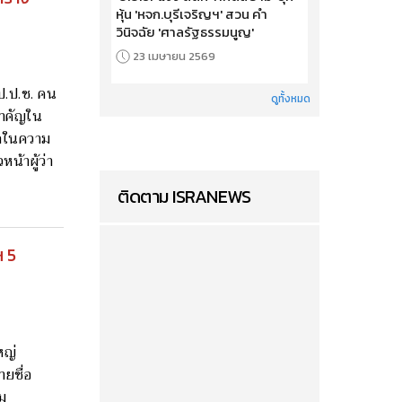
หุ้น 'หจก.บุรีเจริญฯ' สวน คำ
วินิจฉัย 'ศาลรัฐธรรมนูญ'
23 เมษายน 2569
ป.ป.ช. คน
ดูทั้งหมด
สำคัญใน
ากในความ
น้าผู้ว่า
ติดตาม ISRANEWS
ฯ 5
หญ่
ายชื่อ
ม