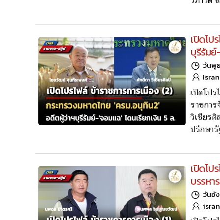
วิภาวดี 
เปิดโปร
บุรีรัมย
วันพุ
Isra
เปิดโปรไ
ราชการจั
วิเชียรศ
ปรึกษาร
เปิดโปร
บรรหาร-
วันอั
isra