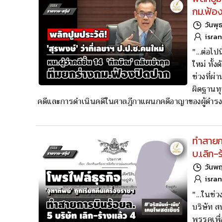
กม.ฟ้อง
วันพุ
isra
"...ต่อไ
ใหม่ ทั้
ช่วงที่ผ
ผิดฐานทุ
คดีและการดำเนินคดีในศาลฎีกาแผนกคดีอาญาของผู้ดำรง
ทำสายกา
บ.เลิก-ร
วันพฤ
isra
"...ในช่
บริษัท ส
พรรคเพื