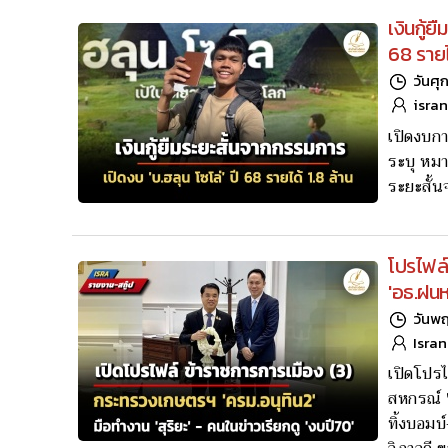
เงินกู้ย
68 รายไ
วันศุ
isra
เปิดงบกา
ระบุ หมา
ระยะสั้น
โปรไฟล์
'อธ.ฝนห
วันพฤ
Isra
เปิดโปรไ
สหกรณ์ '
ทิ้งบอมบ