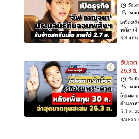
วันเส
isra
เครื่องเ
พลังฯ เจ้
6.8 แสนบ
อัปเดต 
26.3 ล.
วันอั
isra
อัปเดต บ.
ด้านอาหา
5.3 ล. ร
จ.นครรา