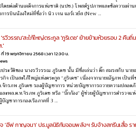
ไตยต่อต้านเผด็จการแห่งชาติ (นปช.) โพสต์รูปภาพและข้อความผ่านเ
ารบินน้องใหม่ที่ชื่อว่า นิว เจน แอร์เวย์ส (New ...
 'รวีวรรณ'สะใภ้ใหญ่ตระกูล 'ภูริเดช' ย้ายข้ามห้วยรอบ 2 คืนถิ่
ส.'
ธ ที่ 19 พฤศจิกายน 2568 เวลา 12:30 น.
news
ับประวัติของ นางรวีวรรณ ภูริเดช นั้น มีชื่อเล่นว่า ติ๊ก สมรสกับ นาย
ุรกิจ เป็นสะใภ้ใหญ่แห่งตระกูล “ภูริเดช” เนื่องจากนายณัฐภพ เป็นพ
อ.จักรภพ ภูริเดช รองผู้บัญชาการ หน่วยบัญชาการถวายความปลอดภั
และพล.ต.ท.จิรภพ ภูริเดช หรือ “บิ๊กก้อง” ผู้ช่วยผู้บัญชาการตำรวจแห่ง
้บัญชาการกองเรือภาคที่ 3 ...
กิจ ‘อีฟ กาญจนา’ ปธ.มูลนิธิกันจอมพลังฯ รับจ้างสกรีนเสื้อ รา