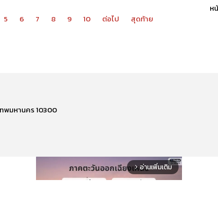
หน้
5
6
7
8
9
10
ต่อไป
สุดท้าย
รุงเทพมหานคร 10300
อ่านเพิ่มเติม
arrow_forward_ios