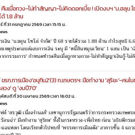
ืม คืนเมื่อทวง-ไม่ทำสัญญา-ไม่คิดดอกเบี้ย ! เปิดงบฯ 'บ.ฮลุน โซโ
ด้ 1.8 ล้าน
กร์ ที่ 31 กรกฎาคม 2569 เวลา 15:15 น.
news
รเงิน 'บ.ฮลุน โซโล่ จำกัด' ปี 68 รายได้รวม 1.88 ล้าน กำไรสุทธิ 6
ยเหตุประกอบส่งงบการเงิน ระบุ มี 'หนี้สินหมุนเวียน' 1 แสน เป็น 'เงิ
จากกรรมการ' กำหนดชำระคืนเมื่อถูกทวงถาม-ไม่ทำสัญญาเงินกู้-ไม่คิ
 ขรก.การเมือง'อนุทิน2'(3) ก.เกษตรฯ: มือทำงาน 'สุริยะ'-คนในข
ลวง' ดู 'งบปี70'
หัสบดี ที่ 30 เมษายน 2569 เวลา 16:02 น.
news
ฟล์ 'สรวุฒิ เนื่องจำนงค์' เลขานุการรัฐมนตรีว่าการกระทรวงเกษตร
ร้อนฉ่า' มือทำงาน 'สุริยะ' ทั้งในกระทรวง-เพื่อไทย ก่อน 'อธิบดีก
์-แฉแหลก โดนเรียกตัวไปพบที่ 'พรรคการเมืองดัง' อาคารชั้น 4 แถ