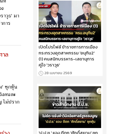
นิท
วง
ราวุธ' มา
่าการ
เปิดโปรไฟล์ ข้าราชการการเมือง
กระทรวงอุตสาหกรรม 'อนุทิน2'
'ศาล
(1) คนสนิทบรรหาร-เลขานุการ
คู่ใจ 'วราวุธ'
28 เมษายน 2569
' ซุกหุ้น
จริงคนละ
ูญ ไม่ปราก
กร่าง
'ป.ป.ช.' แจง ตีตก 'ศักดิ์สยาม' ซุก