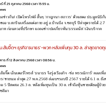
าร์ ที่ 25 ตุลาคม 2568 เวลา 15:55 น.
news
คียงข่าวกัน! เปิดโพรไฟล์ สั้นๆ ‘กาญจนา สถาวร’ ตัวแสดง ปธ.มูลนิธิก
าของ บ.สกรีนเครื่องแต่งกาย อยู่ อ.บ้านบึง จ.ชลบุรี ปีล่าสุดรายได้ 2.
าท ก่อนควงที่ปรึกษา แถลงข่าวปมเกี่ยวพัน‘ธรรมนัส’/เงินบริจาค
บ.ส้มจี๊ดฯ ธุรกิจ‘ธนาธร’-พวก หลังเพิ่มทุน 30 ล. ล่าสุดขาดท
งคาร ที่ 12 สิงหาคม 2568 เวลา 08:56 น.
news
ส้มจี๊ด เอ็นเตอร์ไพรส์ ‘ธนาธร จึงรุ่งเรืองกิจ -ช่อ พรรณิการ์’ ผองเพื
ร/ขายนม ล่าสุด 27 พ.ค.2568 ส่งงบฯรอบปี 2567 รายได้ 6.1 ล. ยัง
วม 5 ปีสะสม 26.3 ล. หลังเพิ่มทุนเป็น 30 ล. เข้าถือหุ้นขายเตียงผู้ป่
ชสีมา