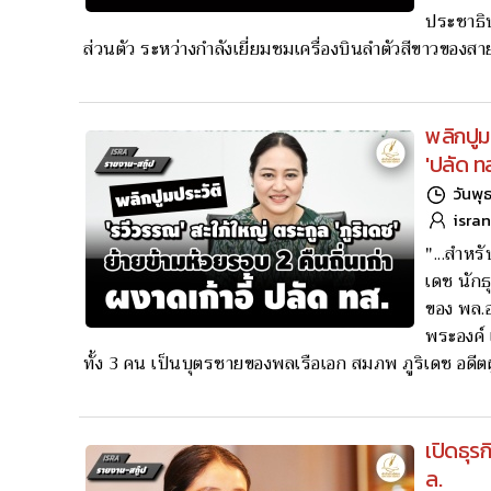
ประชาธิป
ส่วนตัว ระหว่างกำลังเยี่ยมชมเครื่องบินลำตัวสีขาวของสายก
พลิกปูม
'ปลัด ท
วันพุ
isra
"...สำหร
เดช นักธ
ของ พล.
พระองค์ 
ทั้ง 3 คน เป็นบุตรชายของพลเรือเอก สมภพ ภูริเดช อดีตผู
เปิดธุร
ล.