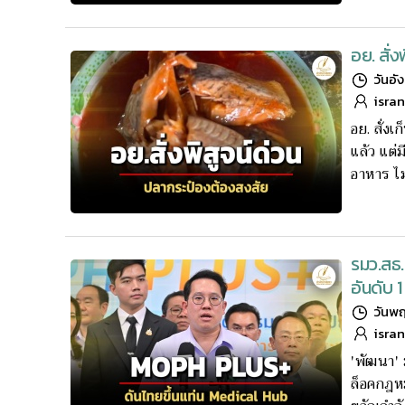
อย. สั่
วันอั
isra
อย. สั่ง
แล้ว แต่
อาหาร ไ
รมว.สธ.
อันดับ 1
วันพฤ
isra
'พัฒนา'
ล็อคกฎหม