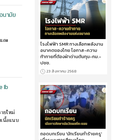
ขอนามัย
ยและ
โรงไฟฟ้า SMR ทางเลือกพลังงาน
อนาคตของไทย โอกาส-ความ
ท้าทายที่ต้องฝ่าด่านต้นทุน-กม.-
ปชช.
23 สิงหาคม 2568
e Ib
รายใหม่
บเนื้อแนบ
ถอดบทเรียน 'นักเรียนทำร้ายครู'
เมื่อระบบการศึกษาไทย