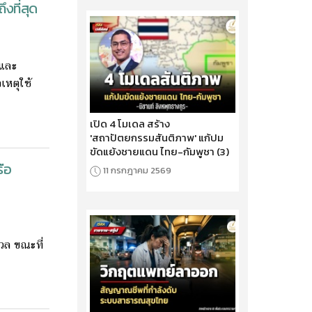
ึงที่สุด
่และ
เหตุใช้
เปิด 4 โมเดล สร้าง
'สถาปัตยกรรมสันติภาพ' แก้ปม
ขัดแย้งชายแดน ไทย-กัมพูชา (3)
รือ
11 กรกฎาคม 2569
วล ขณะที่