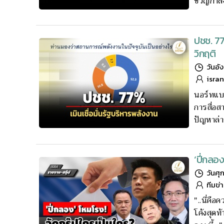
ขวัญกำล
ปชช. 77
วิกฤติ
วันอั
isra
นอร์ทแบ
การสื่อส
ปัญหาล่
‘ปี่กลอง
วันศุ
ทีมข่
"..นี่คื
โค้งสุดท