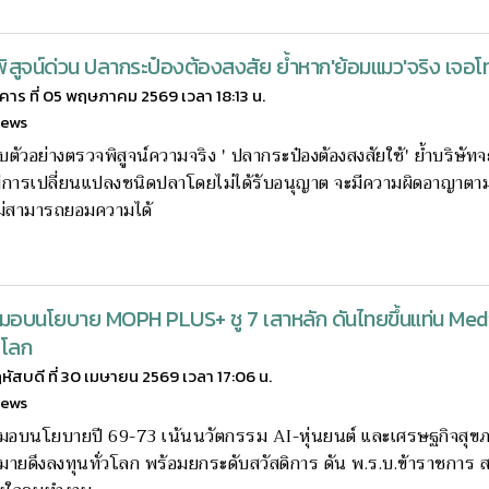
งพิสูจน์ด่วน ปลากระป๋องต้องสงสัย ย้ำหาก'ย้อมแมว'จริง เจอ
งคาร ที่ 05 พฤษภาคม 2569 เวลา 18:13 น.
news
เก็บตัวอย่างตรวจพิสูจน์ความจริง ' ปลากระป๋องต้องสงสัยใช้' ย้ำบริษัท
มีการเปลี่ยนแปลงชนิดปลาโดยไม่ได้รับอนุญาต จะมีความผิดอาญาตา
ม่สามารถยอมความได้
มอบนโยบาย MOPH PLUS+ ชู 7 เสาหลัก ดันไทยขึ้นแท่น Med
 โลก
หัสบดี ที่ 30 เมษายน 2569 เวลา 17:06 น.
news
 มอบนโยบายปี 69-73 เน้นนวัตกรรม AI-หุ่นยนต์ และเศรษฐกิจสุข
ายดึงลงทุนทั่วโลก พร้อมยกระดับสวัสดิการ ดัน พ.ร.บ.ข้าราชการ ส