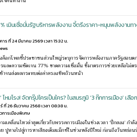
ังใจคนทำงาน
% เมินเชื่อมั่นรัฐบริหารพลังงาน จี้ตรึงราคา-หนุนพลังงานทา
งคาร ที่ 24 มีนาคม 2569 เวลา 15:32 น.
news
งค็อกโพลชี้ประชาชนส่วนใหญ่ระบุการจัดการพลังงานภาครัฐสอบตก ท
ารและความชัดเจน 77% ขาดความเชื่อมั่น ชี้มาตรการช่วยเหลือไม่ตรง
าช้าจนส่งผลกระทบต่อค่าครองชีพถ้วนหน้า
’ โหมโรง! จัดกรุ๊ปใครเป็นใคร? ในสมรภูมิ ‘3 ก๊กการเมือง’ เลือก
กร์ ที่ 26 ธันวาคม 2568 เวลา 08:38 น.
าวการเมืองพิเศษ
อความเคลื่อนไหวล่าสุดเกี่ยวกับพรรคการเมืองในช่วงเวลา ‘ปี่กลอง’ กำ
้าย ปูทางไปสู่การหาเสียงเต็มแม็กซ์ในช่วงหลังปีใหม่ ก่อนถึงวันหย่อน