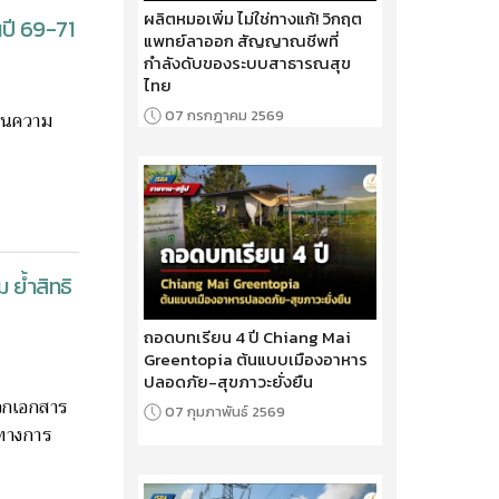
ผลิตหมอเพิ่ม ไม่ใช่ทางแก้! วิกฤต
นปี 69-71
แพทย์ลาออก สัญญาณชีพที่
กำลังดับของระบบสาธารณสุข
ไทย
07 กรกฎาคม 2569
มินความ
 ย้ำสิทธิ
ถอดบทเรียน 4 ปี Chiang Mai
Greentopia ต้นแบบเมืองอาหาร
ปลอดภัย-สุขภาวะยั่งยืน
ออกเอกสาร
07 กุมภาพันธ์ 2569
ิทางการ