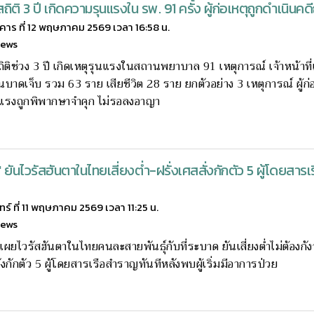
ิติ 3 ปี เกิดความรุนแรงใน รพ. 91 ครั้ง ผู้ก่อเหตุถูกดำเนินคดีถ
งคาร ที่ 12 พฤษภาคม 2569 เวลา 16:58 น.
news
ิติช่วง 3 ปี เกิดเหตุรุนแรงในสถานพยาบาล 91 เหตุการณ์ เจ้าหน้าที
าดเจ็บ รวม 63 ราย เสียชีวิต 28 ราย ยกตัวอย่าง 3 เหตุการณ์ ผู้ก่อ
แรงถูกพิพากษาจำคุก ไม่รอลงอาญา
ยันไวรัสฮันตาในไทยเสี่ยงต่ำ-ฝรั่งเศสสั่งกักตัว 5 ผู้โดยสารเ
นทร์ ที่ 11 พฤษภาคม 2569 เวลา 11:25 น.
news
เผยไวรัสฮันตาในไทยคนละสายพันธุ์กับที่ระบาด ยันเสี่ยงต่ำไม่ต้องกัง
ั่งกักตัว 5 ผู้โดยสารเรือสำราญทันทีหลังพบผู้เริ่มมีอาการป่วย