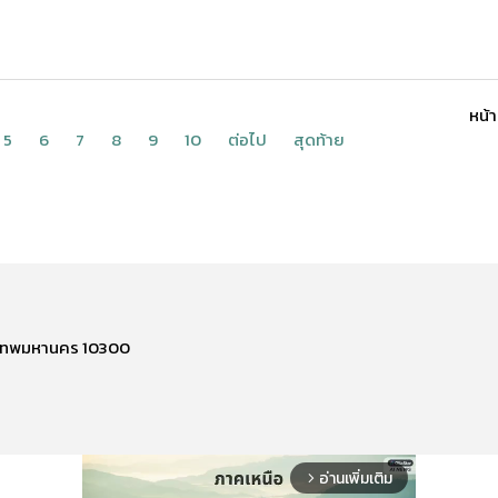
หน้า
5
6
7
8
9
10
ต่อไป
สุดท้าย
รุงเทพมหานคร 10300
อ่านเพิ่มเติม
arrow_forward_ios