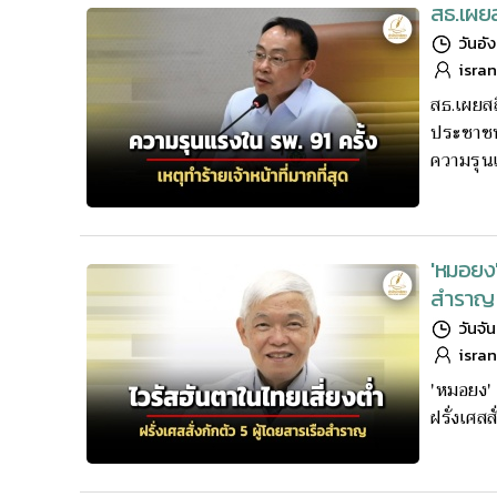
สธ.เผยสถ
วันอั
isra
สธ.เผยสถ
ประชาชนบ
ความรุน
'หมอยง' 
สำราญ
วันจั
isra
'หมอยง' 
ฝรั่งเศสส