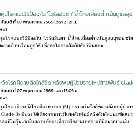
ุมโรคแนะวิธีป้องกัน 'ไวรัสฮันตา' ย้ำไทยเสี่ยงต่ำ เน้นดูแลสุ
หัสบดี ที่ 07 พฤษภาคม 2569 เวลา 21:21 น.
news
มโรคแนะวิธีป้องกัน 'ไวรัสฮันตา' ย้ำไทยเสี่ยงต่ำ เน้นดูแลสุขอนามั
อาดบ้านเรือนถูกวิธี เพื่อลดโอกาสสัมผัสสัตว์ฟันแทะ
ระวังโรคฝีดาษลิงใกล้ชิด หลังพบผู้ป่วยรายใหม่สายพันธุ์ Clad
หัสบดี ที่ 07 พฤษภาคม 2569 เวลา 15:03 น.
news
มโรค เฝ้าระวังโรคฝีดาษวานร (Mpox) อย่างใกล้ชิด หลังพบผู้ป่วย
์ Clade Ib มีประวัติเสี่ยงจากการมีเพศสัมพันธ์หรือสัมผัสแนบชิดแบ
บุคคลที่ไม่คุ้นเคยในสถานที่ท่องเที่ยวหรืองานเทศกาลที่มีคนหนาแน่น