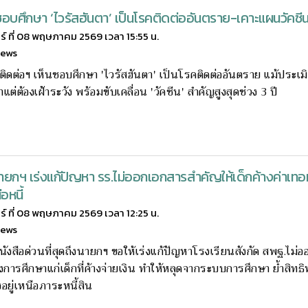
ชอบศึกษา ‘ไวรัสฮันตา’ เป็นโรคติดต่ออันตราย-เคาะแผนวัคซี
กร์ ที่ 08 พฤษภาคม 2569 เวลา 15:55 น.
news
ิดต่อฯ เห็นชอบศึกษา 'ไวรัสฮันตา' เป็นโรคติดต่ออันตราย แม้ประเ
ต่ำแต่ต้องเฝ้าระวัง พร้อมขับเคลื่อน 'วัคซีน' สำคัญสูงสุดช่วง 3 ปี
นายกฯ เร่งแก้ปัญหา รร.ไม่ออกเอกสารสำคัญให้เด็กค้างค่าเทอม
อหนี้
กร์ ที่ 08 พฤษภาคม 2569 เวลา 12:25 น.
news
นังสือด่วนที่สุดถึงนายกฯ ขอให้เร่งแก้ปัญหาโรงเรียนสังกัด สพฐ.ไม่
การศึกษาแก่เด็กที่ค้างจ่ายเงิน ทำให้หลุดจากระบบการศึกษา ย้ำสิทธ
งอยู่เหนือภาระหนี้สิน