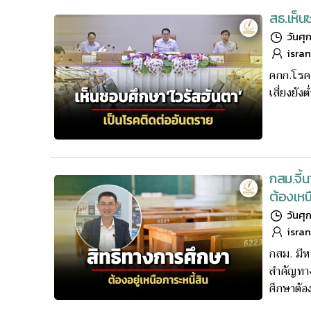
สธ.เห็น
วันศุ
isra
คกก.โรคต
เสี่ยงยัง
กสม.จี้
ต้องเหนื
วันศุ
isra
กสม. มีห
สำคัญทาง
ศึกษาต้อ