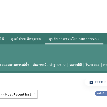
ใต้
ศูนย์ข่าวเพื่อชุมชน
ศูนย์ข่าวสารนโยบายสาธารณะ
กระแสสถานการณ์น้ำ
สัมภาษณ์ - ปาฐกถา
หลากมิติ
ในกระแส
สา
FEED E
หน้าที่
-- Most Recent first