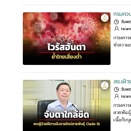
กรมควบค
วันพฤ
isra
กรมควบคุ
ทำความสะ
สธ.เฝ้า
วันพฤ
isra
กรมควบคุ
สายพันธุ
เนื้อกับ