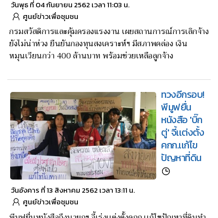
วันพุธ ที่ 04 กันยายน 2562 เวลา 11:03 น.
ศูนย์ข่าวเพื่อชุมชน
กรมสวัสดิการและคุ้มครองแรงงาน เผยสถานการณ์การเลิกจ้าง
ยังไม่น่าห่วง ยืนยันกองทุนสงเคราะห์ฯ มีสภาพคล่อง เงิน
หมุนเวียนกว่า 400 ล้านบาท พร้อมช่วยเหลือลูกจ้าง
ทวงอีกรอบ!
พีมูฟยื่น
หนังสือ 'บิ๊ก
ตู่' จี้เเต่งตั้ง
คกก.เเก้ไข
ปัญหาที่ดิน
วันอังคาร ที่ 13 สิงหาคม 2562 เวลา 13:11 น.
ศูนย์ข่าวเพื่อชุมชน
พีมูฟยื่นหนังสือถึงนายกฯ จี้เร่งเเต่งตั้งคกก.เเก้ไขปัญหาที่ดินทำ