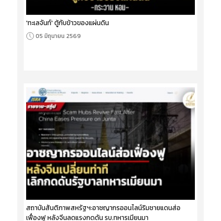
'ทะเลจันท์' ตู้กับข้าวของแผ่นดิน
05 มิถุนายน 2569
สถาบันสันติภาพสหรัฐฯ:อาชญากรออนไลน์ริมชายแดนส่อ
เฟื่องฟู หลังจีนลดแรงกดดัน รบ.ทหารเมียนมา