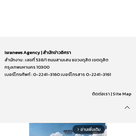
Isranews Agency | สำนักข่าวอิศรา
สำนักงาน : เลขที่ 538/1 ถนนสามเสน แขวงดุสิต เขตดุสิต
กรุงเทพมหานคร 10300
เบอร์โทรศัพท์ : 0-2241-3160 เบอร์โทรสาร 0-2241-3161
ติดต่อเรา | Site Map
อ่านเพิ่มเติม
arrow_forward_ios