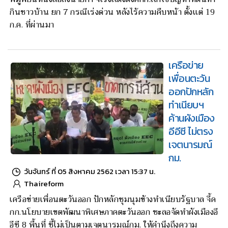
กินชาวบ้าน ยก 7 กรณีเร่งด่วน หลังไร้ความคืบหน้า ตั้งเเต่ 19
ก.ค. ที่ผ่านมา
เครือข่าย
เพื่อนตะวัน
ออกปักหลัก
ทำเนียบฯ
ค้านผังเมือง
อีอีซี ไม่ตรง
เจตนารมณ์
กม.
วันจันทร์ ที่ 05 สิงหาคม 2562 เวลา 15:37 น.
Thaireform
เครือข่ายเพื่อนตะวันออก ปักหลักชุมนุมข้างทำเนียบรัฐบาล จี้ค
กก.นโยบายเขตพัฒนาพิเศษภาคตะวันออก ชะลอจัดทำผังเมืองอี
อีซี 8 พื้นที่ ชี้ไม่เป็นตามเจตนารมณ์กม. ให้คำนึงถึงความ