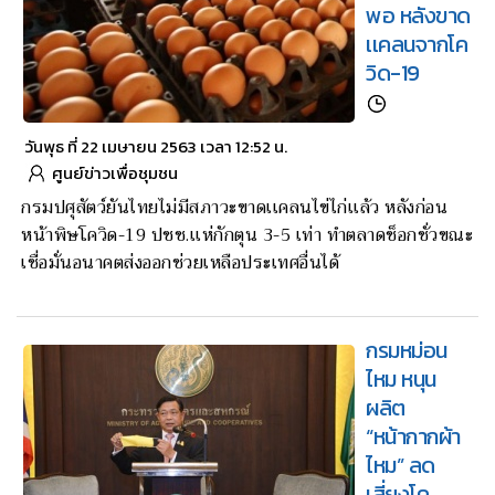
พอ หลังขาด
เเคลนจากโค
วิด-19
วันพุธ ที่ 22 เมษายน 2563 เวลา 12:52 น.
ศูนย์ข่าวเพื่อชุมชน
กรมปศุสัตว์ยันไทยไม่มีสภาวะขาดเเคลนไข่ไก่เเล้ว หลังก่อน
หน้าพิษโควิด-19 ปชช.เเห่กักตุน 3-5 เท่า ทำตลาดช็อกชั่วขณะ
เชื่อมั่นอนาคตส่งออกช่วยเหลือประเทศอื่นได้
กรมหม่อน
ไหม หนุน
ผลิต
“หน้ากากผ้า
ไหม” ลด
เสี่ยงโค