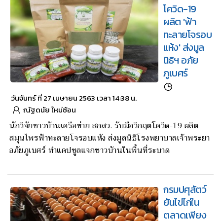
โควิด-19
ผลิต 'ฟ้า
ทะลายโจรอบ
แห้ง' ส่งมูล
นิธิฯ อภัย
ภูเบศร์
วันจันทร์ ที่ 27 เมษายน 2563 เวลา 14:38 น.
ณัฐดนัย ใหม่ซ้อน
นักวิจัยชาวบ้านเครือข่าย สกสว. รับมือวิกฤตโควิด-19 ผลิต
สมุนไพรฟ้าทะลายโจรอบแห้ง ส่งมูลนิธิโรงพยาบาลเจ้าพระยา
อภัยภูเบศร์ ทำแคปซูลแจกชาวบ้านในพื้นที่ระบาด
กรมปศุสัตว์
ยันไข่ไก่ใน
ตลาดเพียง