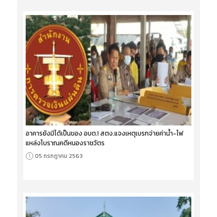
อาคารยังมิได้เป็นของ อบต.! สตง.แจงเหตุเบรกจ่ายค่าน้ำ-ไฟ
แหล่งโบราณคดีหนองราชวัตร
05 กรกฎาคม 2563