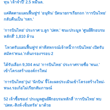
ทุน 'เจ้าจำปี' 2.5 หมื่นล.
แค่ติดตามแผนฟื้นฟูฯ! ‘อนุทิน’ ปัดนายกฯเรียกถก ‘การบินไทย’
กลับคืนเป็น 'รสก.'
'การบินไทย' ประกาศ บ.ลูก 'ปตท.' ชนะประมูล 'ศูนย์ฝึกอบรม
หลักสี่' 1,810 ล้าน
โหวตรับแผนฟื้นฟูฯ! ท่าทีสหกรณ์เจ้าหนี้‘การบินไทย’-เปิดรับ
สมัคร‘พนง.’กลั่นกรองฯรอบ 2
ได้รับเลือก 9,304 คน! ‘การบินไทย’ ประกาศรายชื่อ ‘พนง.’
เข้าโครงสร้างองค์กรใหม่
‘การบินไทย’วุ่น! ‘นักบิน’ จี้โละผลประเมินเข้าโครงสร้างใหม่-
พนง.รอเก้อไม่เรียกสัมภาษณ์
52 เจ้าซื้อซอง! ประมูลศูนย์ฝึกอบรมหลักสี่ ‘การบินไทย’ พบ
‘ปตท.-สิงห์-เซ็นทรัล’ มาด้วย