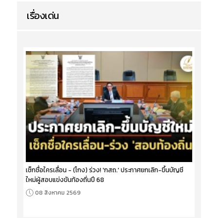
เรื่องเด่น
เช็กชื่อใครเลื่อน - (โกง) ร่วง! 'กสถ.' ประกาศยกเลิก-ขึ้นบัญชี
ใหม่ผู้สอบแข่งขันท้องถิ่นปี 68
08 สิงหาคม 2569