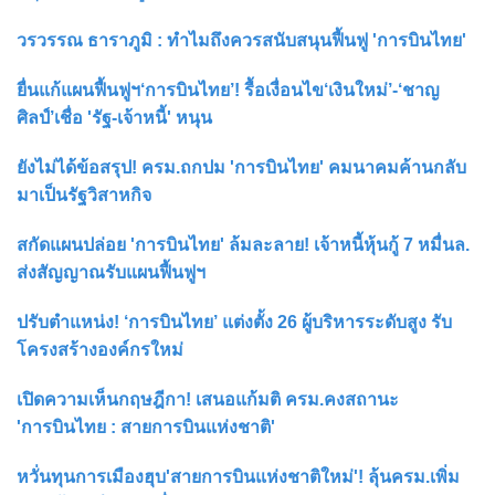
วรวรรณ ธาราภูมิ : ทำไมถึงควรสนับสนุนฟื้นฟู 'การบินไทย'
ยื่นแก้แผนฟื้นฟูฯ‘การบินไทย’! รื้อเงื่อนไข‘เงินใหม่’-‘ชาญ
ศิลป์’เชื่อ 'รัฐ-เจ้าหนี้' หนุน
ยังไม่ได้ข้อสรุป! ครม.ถกปม 'การบินไทย' คมนาคมค้านกลับ
มาเป็นรัฐวิสาหกิจ
สกัดแผนปล่อย 'การบินไทย' ล้มละลาย! เจ้าหนี้หุ้นกู้ 7 หมื่นล.
ส่งสัญญาณรับแผนฟื้นฟูฯ
ปรับตำแหน่ง! ‘การบินไทย’ แต่งตั้ง 26 ผู้บริหารระดับสูง รับ
โครงสร้างองค์กรใหม่
เปิดความเห็นกฤษฎีกา! เสนอแก้มติ ครม.คงสถานะ
'การบินไทย : สายการบินแห่งชาติ'
หวั่นทุนการเมืองฮุบ'สายการบินแห่งชาติใหม่'! ลุ้นครม.เพิ่ม