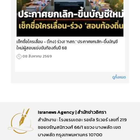
เช็กชื่อใครเลื่อน - (โกง) ร่วง! 'กสถ.' ประกาศยกเลิก-ขึ้นบัญชี
ใหม่ผู้สอบแข่งขันท้องถิ่นปี 68
08 สิงหาคม 2569
ดูทั้งหมด
Isranews Agency | สำนักข่าวอิศรา
สำนักงาน : โรงแรมเดอะ รอยัล ริเวอร์ เลขที่ 219
ซอยจรัญสนิทวงศ์ 66/1 แขวง บางพลัด เขต
บางพลัด กรุงเทพมหานคร 10700