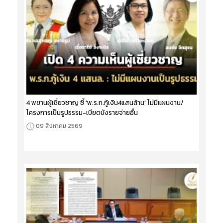
4 พยานผู้เชี่ยวชาญ ชี้ 'พ.ร.ก.กู้เงิน4แสนล้าน' ไม่มีแผนงาน/
โครงการเป็นรูปธรรม-เบียดบังรายจ่ายอื่น
09 สิงหาคม 2569