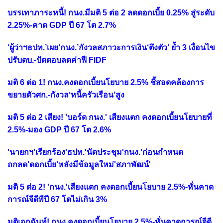
บรรเทาภาระหนี้! กนง.มีมติ 5 ต่อ 2 ลดดอกเบี้ย 0.25% สู่ระดับ
2.25%-คาด GDP ปี 67 โต 2.7%
‘ผู้ว่าฯธปท.’เผย‘กนง.’กังวลสภาวะการเงิน‘ตึงตัว’ ย้ำ 3 เงื่อนไข
ปรับดบ.-ปัดตอบลดค่าฟี FIDF
มติ 6 ต่อ 1! กนง.คงดอกเบี้ยนโยบาย 2.5% ชี้สอดคล้องการ
ขยายตัวศก.-กังวล‘หนี้ครัวเรือน’สูง
มติ 5 ต่อ 2 เสียง! 'บอร์ด กนง.' เสียงแตก คงดอกเบี้ยนโยบายที่
2.5%-มอง GDP ปี 67 โต 2.6%
'นายกฯ'เรียกร้อง'ธปท.'นัดประชุม'กนง.'ก่อนกำหนด
ถกลด'ดอกเบี้ย'หลังมีข้อมูลใหม่'สภาพัฒน์'
มติ 5 ต่อ 2! 'กนง.'เสียงแตก คงดอกเบี้ยนโยบาย 2.5%-หั่นคาด
การณ์จีดีพีปี 67 โตไม่เกิน 3%
มติเอกฉันท์! กนง.คงดอกเบี้ยนโยบาย 2.5%-หั่นคาดการณ์จีดี