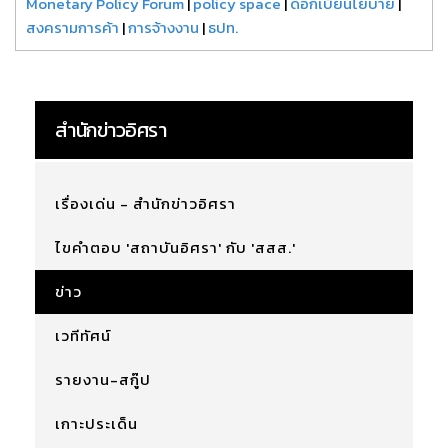
Monetary Policy Forum
|
policy space
|
ดอกเบี้ยนโยบาย
|
สงครามการค้า
|
การจ้างงาน
|
ธปท.
สำนักข่าวอิศรา
เรื่องเด่น - สำนักข่าวอิศรา
ไขคำตอบ 'สถาบันอิศรา' กับ 'สสส.'
ข่าว
เวทีทัศน์
รายงาน-สกู๊ป
เกาะประเด็น