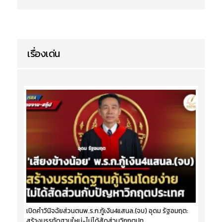
เรื่องเด่น
เปิดคำวินิจฉัยส่วนตนพ.ร.ก.กู้เงิน4แสนล.(จบ) อุดม รัฐอมฤต:
สร้างบรรทัดฐานใหม่-ไม่ได้สัดส่วนวิกฤตปท.