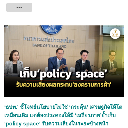
Tweet
‘ธปท.’ ชี้โจทย์นโยบายไม่ใช่ ‘กระตุ้น’ เศรษฐกิจให้โต
เหมือนเดิม แต่ต้องประคองให้มี ‘เสถียรภาพ’ย้ำเก็บ
‘policy space’ รับความเสี่ยงในระยะข้างหน้า