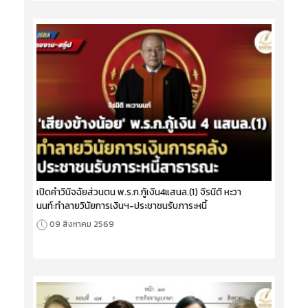
เปิดคำวินิจฉัยส่วนตน พ.ร.ก.กู้เงิน4แสนล.(1) จิรนิติ หะวา
นนท์:ทำลายวินัยการเงินฯ-ประชาชนรับภาระหนี้
09 สิงหาคม 2569