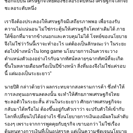
ช็อกแบบนี้ เศรษฐกิจไทยต้องชะลอระดับหนึ่ง เศรษฐกิจโลกจะ
ชะลอระดับหนึ่ง
เราจึงต้องประคองให้เศรษฐกิจมีเสถียรภาพพอ เพื่อรองรับ
ความไม่แน่นอน ไม่ใช่กระตุ้นให้เศรษฐกิจโตเท่าเดิมได้ ภาย
ใต้ช็อกที่มาจากข้างนอกและควบคุมไม่ได้ โจทย์ของนโยบาย
จึงไม่ใช่ว่าวันนี้เราจะทำอะไร แต่ต้องเป็นลักษณะว่า ในระยะ
ต่อไปข้างหน้าใน long game นโยบายการเงินควรจะวาง
ตำแหน่งตัวเองอย่างไรกับฉากทัศน์หลายๆฉากทัศน์ที่จะเกิด
ขึ้นในหลายเดือนหรือเป็นปีข้างหน้า สิ่งที่มองจึงไม่ใช่แค่รอบ
นี้ แต่มองเป็นระยะยาว”
นายปิติ กล่าวด้วยว่า ผลกระทบจากสงครามการค้า ซึ่งทำให้
การลงทุนเอกชนลดลงนั้น จะทำให้ศักยภาพเศรษฐกิจไทย
ชะลอตัวในระยะสั้น ส่วนในระยะยาว ศักยภาพเศรษฐกิจจะ
กลับมาได้หรือไม่ ต้องขึ้นอยู่กับตัวเราว่า จะปรับตัวให้เข้ากับ
โลกที่เปลี่ยนไปได้อย่างไร ซึ่งนโยบายการเงินเองมีผลในลำดับ
รองๆ เพราะจากการพูดคุยกับธุรกิจ เขาบอกว่า ไม่ใช่เรื่อง
ต้นทุนทางการเงินที่เป็นอุปสรรค แต่เป็นความชัดเจนนโยบาย