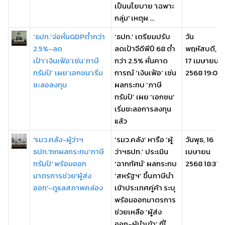
เป็นนโยบาย 'เฉพาะ
กลุ่ม' เหตุผ ...
‘ธปท.’จ่อหั่นGDPต่ำกว่า
‘ธปท.’ เตรียมปรับ
วัน
2.5%-ลด
ลดเป้าจีดีพีปี 68 ต่ำ
พฤหัสบดี,
เป้า‘เงินเฟ้อ’เซ่น‘ภาษี
กว่า 2.5% หั่นคาด
17 เมษายน
ทรัมป์’ เผย’เอกชน’เริ่ม
การณ์ ‘เงินเฟ้อ’ เซ่น
2568 19:04
ชะลอลงทุน
ผลกระทบ ‘ภาษี
ทรัมป์’ เผย ‘เอกชน’
เริ่มชะลอการลงทุน
แล้ว
'รมว.คลัง-ผู้ว่าฯ
‘รมว.คลัง’ หารือ ‘ผู้
วันพุธ, 16
ธปท.'ถกผลกระทบ'ภาษี
ว่าฯธปท.’ ประเมิน
เมษายน
ทรัมป์' พร้อมออก
‘ฉากทัศน์’ ผลกระทบ
2568 18:37
มาตรการช่วย'ผู้ส่ง
‘สหรัฐฯ’ ขึ้นภาษีนำ
ออก'-ดูแลสภาพคล่อง
เข้าประเทศคู่ค้า ระบุ
พร้อมออกมาตรการ
ช่วยเหลือ ‘ผู้ส่ง
ออก-ผู้นำเข้า’ ที่ไ ...