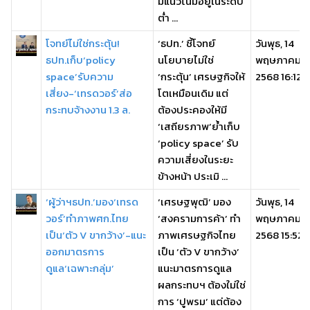
มีแนวโน้มอยู่ในระดับ
ต่ำ ...
โจทย์ไม่ใช่กระตุ้น!
‘ธปท.’ ชี้โจทย์
วันพุธ, 14
ธปท.เก็บ‘policy
นโยบายไม่ใช่
พฤษภาคม
space’รับความ
‘กระตุ้น’ เศรษฐกิจให้
2568 16:12
เสี่ยง-‘เทรดวอร์’ส่อ
โตเหมือนเดิม แต่
กระทบจ้างงาน 1.3 ล.
ต้องประคองให้มี
‘เสถียรภาพ’ย้ำเก็บ
‘policy space’ รับ
ความเสี่ยงในระยะ
ข้างหน้า ประเมิ ...
‘ผู้ว่าฯธปท.’มอง‘เทรด
‘เศรษฐพุฒิ’ มอง
วันพุธ, 14
วอร์’ทำภาพศก.ไทย
‘สงครามการค้า’ ทำ
พฤษภาคม
เป็น‘ตัว V ขากว้าง’-แนะ
ภาพเศรษฐกิจไทย
2568 15:52
ออกมาตรการ
เป็น ‘ตัว V ขากว้าง’
ดูแล‘เฉพาะกลุ่ม’
แนะมาตรการดูแล
ผลกระทบฯ ต้องใม่ใช่
การ ‘ปูพรม’ แต่ต้อง