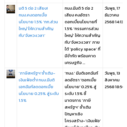
มติ 5 ต่อ 2 เสียง!
กนง.มีมติ 5 ต่อ 2
วันพุธ, 17
กนง.คงดอกเบี้ย
เสียง คงอัตรา
ธันวาคม
นโยบาย 1.5% ‘กก.ส่วน
ดอกเบี้ยนโยบายที่
2568 14:13
ใหญ่’ให้ความสำคัญ
1.5% ‘กรรมการส่วน
กับ‘จังหวะเวลา’
ใหญ่’ ให้ความสำคัญ
กับ‘จังหวะเวลา’ ภาย
ใต้ ‘policy space’ ที่
มีจำกัด พร้อมคาด
เศรษฐกิจ ...
‘ภาษีสหรัฐฯ’ซ้ำเติม-
‘กนง.’ มีมติเอกฉันท์
วันพุธ, 13
เงินเฟ้อต่ำ! กนง.มีมติ
ลดอัตรา 'ดอกเบี้ย
สิงหาคม
เอกฉันท์ลดดอกเบี้ย
นโยบาย' 0.25% สู่
2568 18:50
นโยบาย 0.25% สู่ระดับ
ระดับ 1.5% ชี้
1.5%
มาตรการ ‘ภาษี
สหรัฐฯ’ ซ้ำเติม
ปัญหาเชิง
โครงสร้าง-‘เงินเฟ้อ’