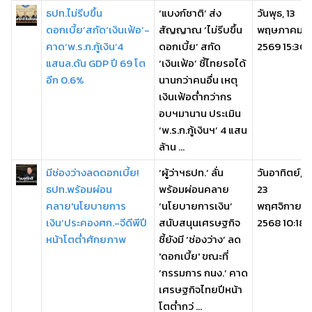
ธปท.ไม่รีบขึ้น
‘แบงก์ชาติ’ ส่ง
วันพุธ, 13
ดอกเบี้ย’สกัด‘เงินเฟ้อ’-
สัญญาณ ‘ไม่รีบขึ้น
พฤษภาคม
คาด‘พ.ร.ก.กู้เงิน’4
ดอกเบี้ย’ สกัด
2569 15:30
แสนล.ดัน GDP ปี 69 โต
‘เงินเฟ้อ’ ชี้ไทยรอได้
อีก 0.6%
นานกว่าคนอื่น เหตุ
เงินเฟ้อต่ำกว่ากร
อบฯมานาน ประเมิน
‘พ.ร.ก.กู้เงินฯ’ 4 แสน
ล้าน ...
มีช่องว่างลดดอกเบี้ย!
‘ผู้ว่าฯธปท.’ ลั่น
วันอาทิตย์,
ธปท.พร้อมผ่อน
พร้อมผ่อนคลาย
23
คลาย'นโยบายการ
‘นโยบายการเงิน’
พฤศจิกายน
เงิน’ประคองศก.-จีดีพีปี
สนับสนุนเศรษฐกิจ
2568 10:18
หน้าโตต่ำศักยภาพ
ชี้ยังมี ‘ช่องว่าง’ ลด
'ดอกเบี้ย' ขณะที่
‘กรรมการ กนง.’ คาด
เศรษฐกิจไทยปีหน้า
โตต่ำกว่ ...