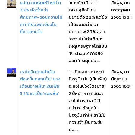
ธปท.คาดGDPปี 69 โต
‘แบงก์ชาติ’ คาด
วันพุธ, 08
2.3% ยังต่ำกว่า
เศรษฐกิจปี 69
กรกฎาคม
ศักยภาพ-ซ่อนความไม่
ขยายตัว 2.3% แต่ยัง
2569 15:35
เท่าเทียม ยกเงื่อนไข
เป็นระดับต่ำกว่า
ขึ้น‘ดอกเบี้ย’
ศักยภาพ 2.7% ซ่อน
‘ความไม่เท่าเทียม’
เหตุเศรษฐกิจโตแบบ
‘K-shape’ การส่ง
ออก ‘กระจุกตัว ...
เราไม่มีความจำเป็น
“…ด้วยสถานการณ์
วันพุธ, 03
ต้อง‘ขึ้นดอกเบี้ย’ บาง
ปัจจุบัน มัน (เงินเฟ้อ)
มิถุนายน
เดือนอาจเห็น‘เงินเฟ้อ’
จะลงในช่วงไตรมาส
2569 16:38
5.2% แต่เป็น‘ระยะสั้น’
2 ปีหน้า การที่มันจะ
ลงในไตรมาส 2 ปี
หน้า ณ ข้อมูลใน
ปัจจุบัน ทำให้เราไม่มี
ความจำเป็นที่จะขึ้น
ดอ ...