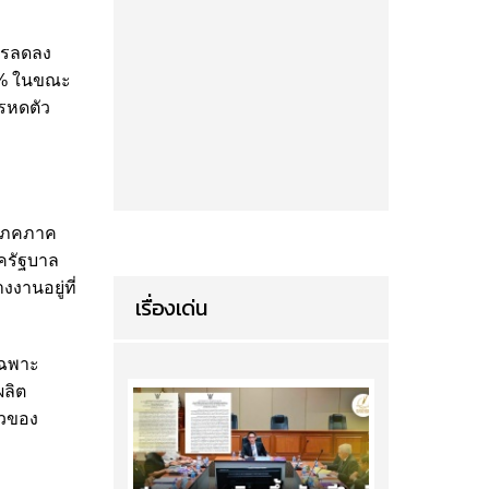
การลดลง
.1% ในขณะ
รหดตัว
ิโภคภาค
ครัฐบาล
งานอยู่ที่
เรื่องเด่น
เฉพาะ
ผลิต
ัวของ