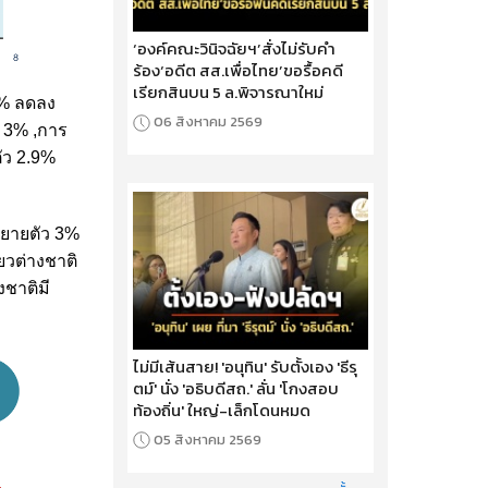
‘องค์คณะวินิจฉัยฯ’สั่งไม่รับคำ
ร้อง‘อดีต สส.เพื่อไทย’ขอรื้อคดี
เรียกสินบน 5 ล.พิจารณาใหม่
7% ลดลง
06 สิงหาคม 2569
 3% ,การ
ัว 2.9%
ขยายตัว 3%
่ยวต่างชาติ
งชาติมี
ไม่มีเส้นสาย! 'อนุทิน' รับตั้งเอง 'ธีรุ
ตม์' นั่ง 'อธิบดีสถ.' ลั่น 'โกงสอบ
ท้องถิ่น' ใหญ่-เล็กโดนหมด
05 สิงหาคม 2569