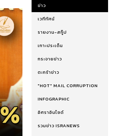
ข่าว
เวทีทัศน์
รายงาน-สกู๊ป
เกาะประเด็น
กระจายข่าว
ตะกร้าข่าว
"HOT" MAIL CORRUPTION
INFOGRAPHIC
อิศราอินไซด์
รวมข่าว ISRANEWS