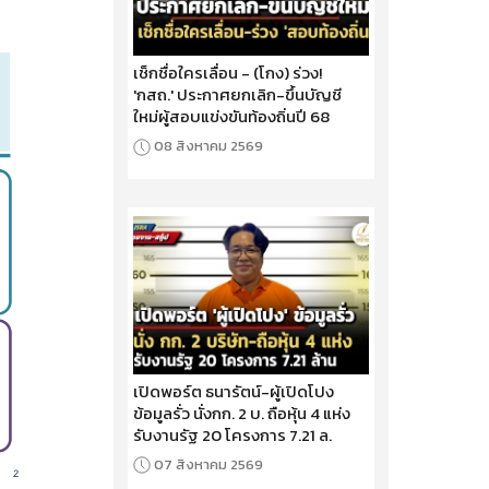
เช็กชื่อใครเลื่อน - (โกง) ร่วง!
'กสถ.' ประกาศยกเลิก-ขึ้นบัญชี
ใหม่ผู้สอบแข่งขันท้องถิ่นปี 68
08 สิงหาคม 2569
เปิดพอร์ต ธนารัตน์-ผู้เปิดโปง
ข้อมูลรั่ว นั่งกก. 2 บ. ถือหุ้น 4 แห่ง
รับงานรัฐ 20 โครงการ 7.21 ล.
07 สิงหาคม 2569