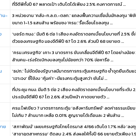
ที่จีดีพีทั้งปี 67 พลาดเป้า เติบโตได้เพียง 2.5% คงคาดการณ์ ...
้าน-
3 หน่วยงาน ‘คลัง-ก.ล.ต.-ตลท.’ แถลงฟื้นความเชื่อมั่นนักลงทุน ‘พิชัย
ขนาด 1-1.5 แสนล้าน พร้อมชง 'ครม.' รื้อเงื่อนไขลงทุน ...
ง
‘บอร์ด กนง.’ มีมติ 6 ต่อ 1 เสียง คงอัตราดอกเบี้ยนโยบายที่ 2.5% ช
ตัวของเศรษฐกิจ มองจีดีพีปี 67 โต 2.6% ส่วนปี 68 ขยายต ...
‘ครม.เศรษฐกิจ’ เคาะ 3 มาตรการ ขับเคลื่อนจีดีพีปี 67 โตอย่างน้อย 3%
ล้านคน-เร่งรัดเบิกงบลงทุนไม่น้อยกว่า 70% จ่อหารือ ...
น
‘ธปท.’ ไม่ขัดข้องรัฐบาลมีมาตรการกระตุ้นเศรษฐกิจ ย้ำจุดยืนเดิมแ
‘เจาะจง’ ชี้ใช้งบ ‘คุ้มค่า’-มีแรงกระตุ้นสูงกว่า ยันไม่ ...
ที่ประชุม กนง. มีมติ 5 ต่อ 2 เสียง คงอัตราดอกเบี้ยนโยบายที่ระดับ 2.5
ประเมินจีดีพีปี 67 โต 2.6% ส่วนปีหน้า คาดขยายตัว ...
ครม.ไฟเขียว 7 มาตรการกระตุ้น ‘อสังหาริมทรัพย์’ ลดค่าธรรมเนียม
ไม่เกิน 7 ล้านบาท เหลือ 0.01% สูญรายได้เดือนละ 2 พันล้าน ...
ยาย
‘สภาพัฒน์’ เผยเศรษฐกิจไทยไตรมาส 4/66 เติบโต 1.7% หลัง ‘ลงทุ
‘สาขาอุตสาหกรรม’ ติดลบ 2.4% ส่งผลให้ทั้งปี 66 ขยายตัวเพียง 1.9 