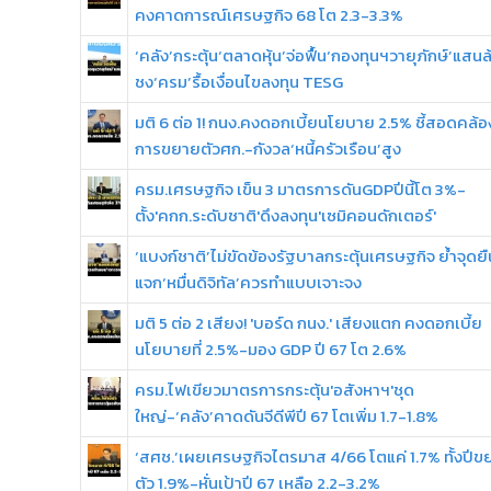
คงคาดการณ์เศรษฐกิจ 68 โต 2.3-3.3%
‘คลัง’กระตุ้น‘ตลาดหุ้น’จ่อฟื้น‘กองทุนฯวายุภักษ์’แสนล
ชง‘ครม’รื้อเงื่อนไขลงทุน TESG
มติ 6 ต่อ 1! กนง.คงดอกเบี้ยนโยบาย 2.5% ชี้สอดคล้อ
การขยายตัวศก.-กังวล‘หนี้ครัวเรือน’สูง
ครม.เศรษฐกิจ เข็น 3 มาตรการดันGDPปีนี้โต 3%-
ตั้ง'คกก.ระดับชาติ'ดึงลงทุน'เซมิคอนดักเตอร์'
‘แบงก์ชาติ’ไม่ขัดข้องรัฐบาลกระตุ้นเศรษฐกิจ ย้ำจุดยื
แจก‘หมื่นดิจิทัล’ควรทำแบบเจาะจง
มติ 5 ต่อ 2 เสียง! 'บอร์ด กนง.' เสียงแตก คงดอกเบี้ย
นโยบายที่ 2.5%-มอง GDP ปี 67 โต 2.6%
ครม.ไฟเขียวมาตรการกระตุ้น'อสังหาฯ'ชุด
ใหญ่-‘คลัง’คาดดันจีดีพีปี 67 โตเพิ่ม 1.7-1.8%
‘สศช.’เผยเศรษฐกิจไตรมาส 4/66 โตแค่ 1.7% ทั้งปีข
ตัว 1.9%-หั่นเป้าปี 67 เหลือ 2.2-3.2%