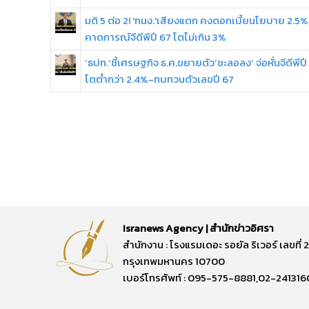
มติ 5 ต่อ 2! 'กนง.'เสียงแตก คงดอกเบี้ยนโยบาย 2.5%-
คาดการณ์จีดีพีปี 67 โตไม่เกิน 3%
‘ธปท.’ชี้เศรษฐกิจ ธ.ค.ขยายตัว‘ชะลอลง’ จ่อหั่นจีดีพีปี
โตต่ำกว่า 2.4%-ทบทวนตัวเลขปี 67
Isranews Agency | สำนักข่าวอิศรา
สำนักงาน : โรงแรมเดอะ รอยัล ริเวอร์ เลขท
กรุงเทพมหานคร 10700
เบอร์โทรศัพท์ : 095-575-8881,02-241316