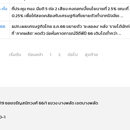
หั่น
ที่ประชุม กนง. มีมติ 5 ต่อ 2 เสียง คงดอกเบี้ยนโยบายที่ 2.5% ขณะที
0.25% เพื่อให้สอดคล้องกับเศรษฐกิจที่ขยายตัวต่ำจากปัจจัยเ ...
 66
ธปท.เผยเศรษฐกิจไทย ธ.ค.66 ขยายตัว ‘ชะลอลง’ หลัง ‘รายได้นักท
ที่ ‘ภาคผลิต’ หดตัว จ่อหั่นคาดการณ์จีดีพีปี 66 เติบโตต่ำกว่า ...
เริ่มต้น
ก่อนหน้า
1
2
ต่อไป
สุดท้าย
ี่ 219 ซอยจรัญสนิทวงศ์ 66/1 แขวง บางพลัด เขตบางพลัด
0-1