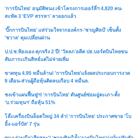
‘การบินไทย’ อนุมัติพนง.เข้าโครงการเออร์ลี่ฯ 4,820 คน-
สะพัด 3 ‘EVP สรรหา’ ลาออกแล้ว
‘บิ๊กการบินไทย’ แห่ร่วมใจจากองค์กร-‘ชาญศิลป์’ เซ็นตั้ง
'ชวาล' คุมเปลี่ยนผ่าน
ป.ป.ช.ฟ้องเอง-คุกจริง 2 ปี! ‘วัลลภ’อดีต ปธ.บอร์ดบินไทยขน
สัมภาระเกินสิทธ์แต่ไม่จ่ายเพิ่ม
ขาดทุน 4.95 หมื่นล้าน! 'การบินไทย'แจ้งผลประกอบการงวด
9 เดือน-ส่วนผู้ถือหุ้นติดลบเกือบ 4 หมื่นล.
ชงเข้าแผนฟื้นฟูฯ! 'การบินไทย' ดันศูนย์ซ่อมอู่ตะเภา-ตั้ง
‘บ.ร่วมทุนฯ’ ถือหุ้น 51%
โล๊ะเครื่องบินล็อตใหญ่ 34 ลำ! ‘การบินไทย’ ประกาศขาย ‘โบ
อิ้ง-แอร์บัส’ 7 รุ่น
พนง.ร่วมมือ'เสียสละ'! ‘ชาญศิลป์’ย้ำ‘การบินไทย’มุ่งมั่นปรับตัว