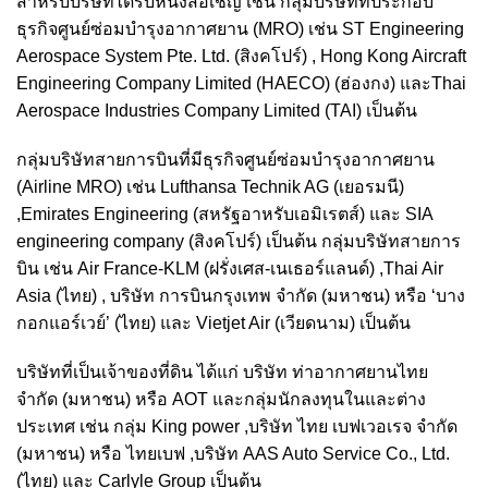
สำหรับบริษัทได้รับหนังสือเชิญ เช่น กลุ่มบริษัทที่ประกอบ
ธุรกิจศูนย์ซ่อมบำรุงอากาศยาน (MRO) เช่น ST Engineering
Aerospace System Pte. Ltd. (สิงคโปร์) , Hong Kong Aircraft
Engineering Company Limited (HAECO) (ฮ่องกง) และThai
Aerospace Industries Company Limited (TAI) เป็นต้น
กลุ่มบริษัทสายการบินที่มีธุรกิจศูนย์ซ่อมบำรุงอากาศยาน
(Airline MRO) เช่น Lufthansa Technik AG (เยอรมนี)
,Emirates Engineering (สหรัฐอาหรับเอมิเรตส์) และ SIA
engineering company (สิงคโปร์) เป็นต้น กลุ่มบริษัทสายการ
บิน เช่น Air France-KLM (ฝรั่งเศส-เนเธอร์แลนด์) ,Thai Air
Asia (ไทย) , บริษัท การบินกรุงเทพ จำกัด (มหาชน) หรือ ‘บาง
กอกแอร์เวย์’ (ไทย) และ Vietjet Air (เวียดนาม) เป็นต้น
บริษัทที่เป็นเจ้าของที่ดิน ได้แก่ บริษัท ท่าอากาศยานไทย
จำกัด (มหาชน) หรือ AOT และกลุ่มนักลงทุนในและต่าง
ประเทศ เช่น กลุ่ม King power ,บริษัท ไทย เบฟเวอเรจ จำกัด
(มหาชน) หรือ ไทยเบฟ ,บริษัท AAS Auto Service Co., Ltd.
(ไทย) และ Carlyle Group เป็นต้น