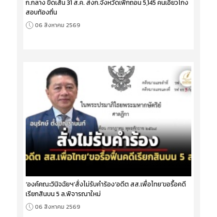
ก.กลาง ขีดเส้น 31 ส.ค. ส่งก.จังหวัดเพิกถอน 5,145 คนเอี่ยวโกง
สอบท้องถิ่น
06 สิงหาคม 2569
‘องค์คณะวินิจฉัยฯ’สั่งไม่รับคำร้อง‘อดีต สส.เพื่อไทย’ขอรื้อคดี
เรียกสินบน 5 ล.พิจารณาใหม่
06 สิงหาคม 2569