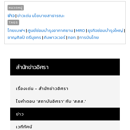
หมวดหมู่
ข่าว
|
ข่าวเด่น นโยบายสาธารณะ
TAGS
ไทยเบฟฯ
|
ศูนย์ซ่อมบำรุงอากาศยาน
|
MRO
|
ธุรกิจซ่อมบำรุงใหญ่
|
ชาญศิลป์ ตรีนุชกร
|
คิงพาวเวอร์
|
ทอท.
|
การบินไทย
สำนักข่าวอิศรา
เรื่องเด่น - สำนักข่าวอิศรา
ไขคำตอบ 'สถาบันอิศรา' กับ 'สสส.'
ข่าว
เวทีทัศน์