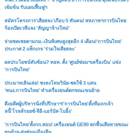
เข้มข้น รับแผนฟื้นฟูฯ
สมัครโครงการ‘เสียสละ’เกือบ 5 พันคน! สหภาพฯการบินไทย
ร้องเปิดเวทีแจง 'สัญญาจ้างใหม่'
จ่ายชดเชยตามกม.-เงินพิเศษสูงสุดอีก 4 เดือน!‘การบินไทย’
ประกาศ 2 แพ็กเกจ ‘ร่วมใจเสียสละ’
ผลประโยชน์ทับซ้อน? ทอท. ตั้ง ‘ศูนย์ซ่อมฯเครื่องบิน’ แข่ง
'การบินไทย'
ประมาทเลินเล่อ! ชงลงโทษวินัย-ชดใช้ 3 แสน
‘พนง.การบินไทย’ ทำเครื่องยนต์ตกขณะขนย้าย
ดึงอดีตผู้บริหารนั่งที่ปรึกษาฯ!‘การบินไทย’ตั้งทีมถกเจ้า
หนี้‘โรลส์รอยซ์-จีอี-แอร์บัส-โบอิ้ง’
'การบินไทย'ตั้งกก.สอบ! เครื่องยนต์ GE90 ตกพื้นเสียหายขณะ
ขนย้าย-ส่งซ่อมเมืองจีน