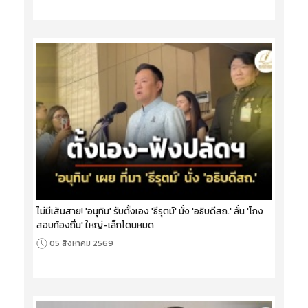
ไม่มีเส้นสาย! 'อนุทิน' รับตั้งเอง 'ธีรุตม์' นั่ง 'อธิบดีสถ.' ลั่น 'โกง
สอบท้องถิ่น' ใหญ่-เล็กโดนหมด
05 สิงหาคม 2569