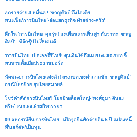
ลดรายจ่าย 4 หมื่นล.! ‘ชาญศิลป์’ดึงไอเดีย
พนง.ฟื้น‘การบินไทย’-จ่อแยกธุรกิจ'ฝ่ายช่าง-ครัว'
ศึกใน 'การบินไทย' คุกรุ่น! สะเทือนแผนฟื้นฟูฯ กับวาทะ 'ชาญ
ศิลป์' : ทีจีกรุ๊ปไม่สิ้นคนดี
‘การบินไทย’ เปิดเออรี่รีไทร์! ตุนเงินใช้ถึงเม.ย.64-สร.กบท.จี้
ทบทวนตั้งเมียประธานบอร์ด
นัดพนง.การบินไทยแต่งดำ! สร.กบท.ชงคำถามซัก ‘ชาญศิลป์’
กรณีโยกย้าย-ยุบไทยสมายล์
โชว์คำสั่ง‘การบินไทย’! โยกย้ายล็อตใหญ่-‘พงศ์อุมา ดิษยะ
ศริน’ รษก.ผอ.ฝ่ายกิจกรรมฯ
89 สหกรณ์ยื่น‘การบินไทย’! เปิดจุดยืนพักจ่ายต้น 5 ปี-แปลงหนี้
ที่'แฮร์คัท'เป็นทุน