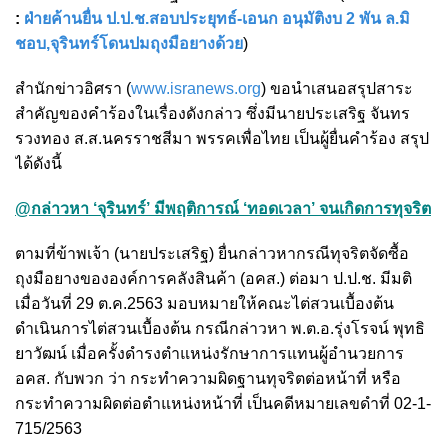
:
ฝ่ายค้านยื่น ป.ป.ช.สอบประยุทธ์-เอนก อนุมัติงบ 2 พัน ล.มิ
ชอบ,จุรินทร์โดนปมถุงมือยางด้วย
)
สำนักข่าวอิศรา (
www.isranews.org
) ขอนำเสนอสรุปสาระ
สำคัญของคำร้องในเรื่องดังกล่าว ซึ่งมีนายประเสริฐ จันทร
รวงทอง ส.ส.นครราชสีมา พรรคเพื่อไทย เป็นผู้ยื่นคำร้อง สรุป
ได้ดังนี้
@กล่าวหา ‘จุรินทร์’ มีพฤติการณ์ ‘ทอดเวลา’ จนเกิดการทุจริต
ตามที่ข้าพเจ้า (นายประเสริฐ) ยื่นกล่าวหากรณีทุจริตจัดซื้อ
ถุงมือยางขององค์การคลังสินค้า (อคส.)
ต่อมา ป.ป.ช. มีมติ
เมื่อวันที่ 29 ต.ค.2563 มอบหมายให้คณะไต่สวนเบื้องต้น
ดำเนินการไต่สวนเบื้องต้น กรณีกล่าวหา พ.ต.อ.รุ่งโรจน์ พุทธิ
ยาวัฒน์ เมื่อครั้งดำรงตำแหน่งรักษาการแทนผู้อำนวยการ
อคส. กับพวก ว่า กระทำความผิดฐานทุจริตต่อหน้าที่ หรือ
กระทำความผิดต่อตำแหน่งหน้าที่ เป็นคดีหมายเลขดำที่ 02-1-
715/2563