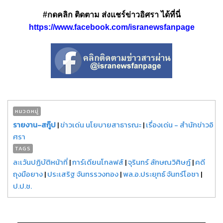
#กดคลิก ติดตาม ส่งแชร์ข่าวอิศรา ได้ที่นี่
https://www.facebook.com/isranewsfanpage
หมวดหมู่
รายงาน-สกู๊ป
|
ข่าวเด่น นโยบายสาธารณะ
|
เรื่องเด่น - สำนักข่าวอิ
ศรา
TAGS
ละเว้นปฏิบัติหน้าที่
|
การ์เดียนโกลฟส์
|
จุรินทร์ ลักษณวิศิษฎ์
|
คดี
ถุงมือยาง
|
ประเสริฐ จันทรรวงทอง
|
พล.อ.ประยุทธ์ จันทร์โอชา
|
ป.ป.ช.