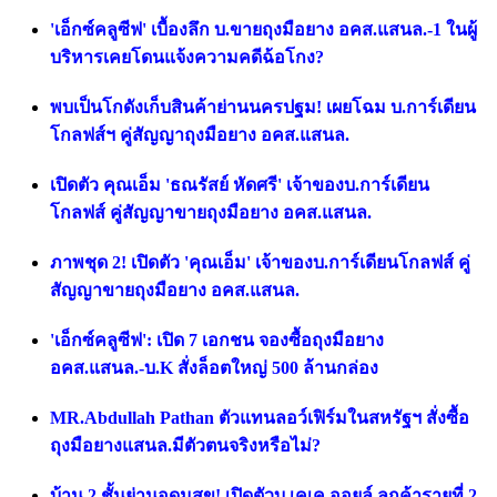
'เอ็กซ์คลูซีฟ' เบื้องลึก บ.ขายถุงมือยาง อคส.แสนล.-1 ในผู้
บริหารเคยโดนแจ้งความคดีฉ้อโกง?
พบเป็นโกดังเก็บสินค้าย่านนครปฐม! เผยโฉม บ.การ์เดียน
โกลฟส์ฯ คู่สัญญาถุงมือยาง อคส.แสนล.
เปิดตัว คุณเอ็ม 'ธณรัสย์ หัดศรี' เจ้าของบ.การ์เดียน
โกลฟส์ คู่สัญญาขายถุงมือยาง อคส.แสนล.
ภาพชุด 2! เปิดตัว 'คุณเอ็ม' เจ้าของบ.การ์เดียนโกลฟส์ คู่
สัญญาขายถุงมือยาง อคส.แสนล.
'เอ็กซ์คลูซีฟ': เปิด 7 เอกชน จองซื้อถุงมือยาง
อคส.แสนล.-บ.K สั่งล็อตใหญ่ 500 ล้านกล่อง
MR.Abdullah Pathan ตัวแทนลอว์เฟิร์มในสหรัฐฯ สั่งซื้อ
ถุงมือยางแสนล.มีตัวตนจริงหรือไม่?
บ้าน 2 ชั้นย่านอุดมสุข! เปิดตัวบ.เคเค.ออยล์ ลูกค้ารายที่ 2