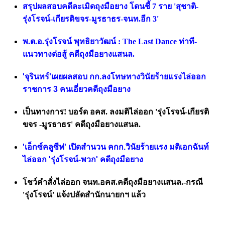
สรุปผลสอบคดีละเมิดถุงมือยาง โดนชี้ 7 ราย 'สุชาติ-
รุ่งโรจน์-เกียรติขจร-มูรธาธร-จนท.อีก 3'
พ.ต.อ.รุ่งโรจน์ พุทธิยาวัฒน์ : The Last Dance ท่าที-
แนวทางต่อสู้ คดีถุงมือยางแสนล.
'จุรินทร์'เผยผลสอบ กก.ลงโทษทางวินัยร้ายแรงไล่ออก
ราชการ 3 คนเอี่ยวคดีถุงมือยาง
เป็นทางการ! บอร์ด อคส. ลงมติไล่ออก 'รุ่งโรจน์-เกียรติ
ขจร -มูรธาธร' คดีถุงมือยางแสนล.
'เอ็กซ์คลูซีฟ' เปิดสำนวน คกก.วินัยร้ายแรง มติเอกฉันท์
ไล่ออก 'รุ่งโรจน์-พวก' คดีถุงมือยาง
โชว์คำสั่งไล่ออก จนท.อคส.คดีถุงมือยางแสนล.-กรณี
'รุ่งโรจน์' แจ้งปลัดสำนักนายกฯ แล้ว