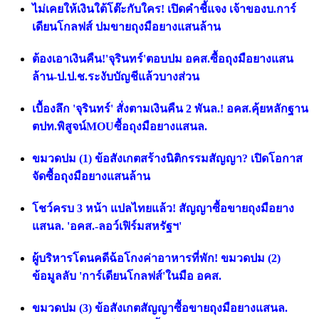
ไม่เคยให้เงินใต้โต๊ะกับใคร! เปิดคำชี้แจง เจ้าของบ.การ์
เดียนโกลฟส์ ปมขายถุงมือยางแสนล้าน
ต้องเอาเงินคืน!'จุรินทร์'ตอบปม อคส.ซื้อถุงมือยางแสน
ล้าน-ป.ป.ช.ระงับบัญชีแล้วบางส่วน
เบื้องลึก 'จุรินทร์' สั่งตามเงินคืน 2 พันล.! อคส.คุ้ยหลักฐาน
ตปท.พิสูจน์MOUซื้อถุงมือยางแสนล.
ขมวดปม (1) ข้อสังเกตสร้างนิติกรรมสัญญา? เปิดโอกาส
จัดซื้อถุงมือยางแสนล้าน
โชว์ครบ 3 หน้า แปลไทยแล้ว! สัญญาซื้อขายถุงมือยาง
แสนล. 'อคส.-ลอว์เฟิร์มสหรัฐฯ'
ผู้บริหารโดนคดีฉ้อโกงค่าอาหารที่พัก! ขมวดปม (2)
ข้อมูลลับ 'การ์เดียนโกลฟส์'ในมือ อคส.
ขมวดปม (3) ข้อสังเกตสัญญาซื้อขายถุงมือยางแสนล.