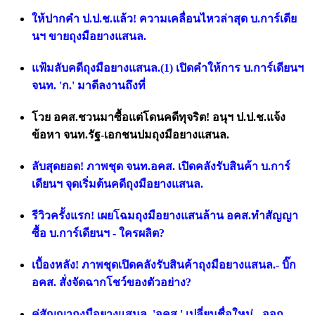
ให้ปากคำ ป.ป.ช.แล้ว! ความเคลื่อนไหวล่าสุด บ.การ์เดีย
นฯ ขายถุงมือยางแสนล.
แฟ้มลับคดีถุงมือยางแสนล.(1) เปิดคำให้การ บ.การ์เดียนฯ
จนท. 'ก.' มาดีลงานถึงที่
โวย อคส.ชวนมาซื้อแต่โดนคดีทุจริต! อนุฯ ป.ป.ช.แจ้ง
ข้อหา จนท.รัฐ-เอกชนปมถุงมือยางแสนล.
ลับสุดยอด! ภาพชุด จนท.อคส. เปิดคลังรับสินค้า บ.การ์
เดียนฯ จุดเริ่มต้นคดีถุงมือยางแสนล.
รีวิวครั้งแรก! เผยโฉมถุงมือยางแสนล้าน อคส.ทำสัญญา
ซื้อ บ.การ์เดียนฯ - ใครผลิต?
เบื้องหลัง! ภาพชุดเปิดคลังรับสินค้าถุงมือยางแสนล.- บิ๊ก
อคส. สั่งจัดฉากโชว์ของตัวอย่าง?
คู่สัญญาถุงมือยางแสนล. 'อคส.' เปลี่ยนชื่อใหม่ - ออก