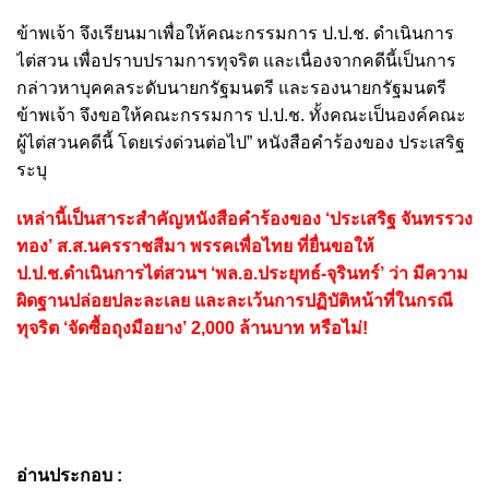
ข้าพเจ้า จึงเรียนมาเพื่อให้คณะกรรมการ ป.ป.ช. ดำเนินการ
ไต่สวน เพื่อปราบปรามการทุจริต และเนื่องจากคดีนี้เป็นการ
กล่าวหาบุคคลระดับนายกรัฐมนตรี และรองนายกรัฐมนตรี
ข้าพเจ้า จึงขอให้คณะกรรมการ ป.ป.ช. ทั้งคณะเป็นองค์คณะ
ผู้ไต่สวนคดีนี้ โดยเร่งด่วนต่อไป” หนังสือคำร้องของ ประเสริฐ
ระบุ
เหล่านี้เป็นสาระสำคัญหนังสือคำร้องของ ‘ประเสริฐ จันทรรวง
ทอง’ ส.ส.นครราชสีมา พรรคเพื่อไทย ที่ยื่นขอให้
ป.ป.ช.ดำเนินการไต่สวนฯ ‘พล.อ.ประยุทธ์-จุรินทร์’ ว่า มีความ
ผิดฐานปล่อยปละละเลย และละเว้นการปฏิบัติหน้าที่ในกรณี
ทุจริต ‘จัดซื้อถุงมือยาง’ 2,000 ล้านบาท หรือไม่!
อ่านประกอบ :