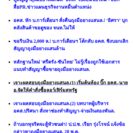
สื่อPR.ข่าวแผนธุรกิจงานหมื่นตำแหน่ง
อคส. หัก บ.การ์เดียนฯ สั่งคืนถุงมือยางแสนล.! ‘อิศรา’ บุก
คลังสินค้าขอดูของ จนท.ไม่ให้
ขอริบเงิน 2,000 ล.! บ.การ์เดียนฯ โต้กลับ อคส. ชิงบอกเลิก
สัญญาถุงมือยางแสนล้าน
หลักฐานใหม่ 'ศรีตรัง-ซันไทย' ไม่รู้เรื่องถูกใช้เอกสาร
แนบทำสัญญาซื้อขายถุงมือยางแสนล.
เ
จาะผลสอบถุงมือยางแสนล.(1) เริ่มต้นห้อง บิ๊ก อคส.-นาย
อ.จัดให้คำสั่งซื้อลอว์เฟิร์มสหรัฐ
เจาะผลสอบถุงมือยางแสนล.(2) บทบาทผู้บริหาร
อคส.ปริศนา สั่งหาช่องทำสัญญา-จ่ายเงินสองพันล
.
ถ้าบอกทุจริตจะสู้หัวชนฝา! ป.ป.ช. เรียก รุ่งโรจน์ แจ้งข้อ
กล่าวหาถุงมือยางแสนล. 28 พ.ค.