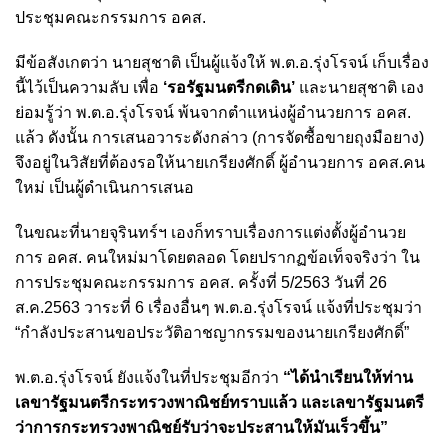
ประชุมคณะกรรมการ อคส.
มีข้อสังเกตว่า นายสุชาติ เป็นผู้แจ้งให้ พ.ต.อ.รุ่งโรจน์ เก็บเรื่อง
นี้ไว้เป็นความลับ เพื่อ
‘รอรัฐมนตรีกดเดิน’
และนายสุชาติ เอง
ย่อมรู้ว่า พ.ต.อ.รุ่งโรจน์ พ้นจากตำแหน่งผู้อำนวยการ อคส.
แล้ว ดังนั้น การเสนอวาระดังกล่าว (การจัดซื้อขายถุงมือยาง)
จึงอยู่ในวิสัยที่ต้องรอให้นายเกรียงศักดิ์ ผู้อำนวยการ อคส.คน
ใหม่ เป็นผู้ดำเนินการเสนอ
ในขณะที่นายจุรินทร์ฯ เองก็ทราบเรื่องการแต่งตั้งผู้อำนวย
การ อคส. คนใหม่มาโดยตลอด โดยปรากฏข้อเท็จจริงว่า ใน
การประชุมคณะกรรมการ อคส. ครั้งที่ 5/2563 วันที่ 26
ส.ค.2563 วาระที่ 6 เรื่องอื่นๆ พ.ต.อ.รุ่งโรจน์ แจ้งที่ประชุมว่า
“กำลังประสานขอประวัติอาชญากรรมของนายเกรียงศักดิ์”
พ.ต.อ.รุ่งโรจน์ ยังแจ้งในที่ประชุมอีกว่า
“ได้นำเรียนให้ท่าน
เลขารัฐมนตรีกระทรวงพาณิชย์ทราบแล้ว และเลขารัฐมนตรี
ว่าการกระทรวงพาณิชย์รับว่าจะประสานให้มันเร็วขึ้น”