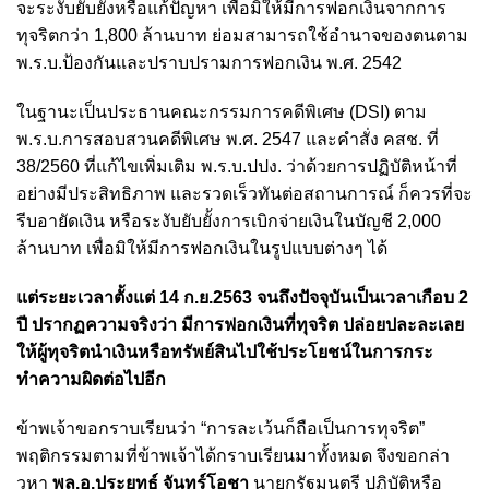
จะระงับยับยั้งหรือแก้ปัญหา เพื่อมิให้มีการฟอกเงินจากการ
ทุจริตกว่า 1,800 ล้านบาท ย่อมสามารถใช้อำนาจของตนตาม
พ.ร.บ.ป้องกันและปราบปรามการฟอกเงิน พ.ศ. 2542
ในฐานะเป็นประธานคณะกรรมการคดีพิเศษ (DSI) ตาม
พ.ร.บ.การสอบสวนคดีพิเศษ พ.ศ. 2547 และคำสั่ง คสช. ที่
38/2560 ที่แก้ไขเพิ่มเติม พ.ร.บ.ปปง. ว่าด้วยการปฏิบัติหน้าที่
อย่างมีประสิทธิภาพ และรวดเร็วทันต่อสถานการณ์ ก็ควรที่จะ
รีบอายัดเงิน หรือระงับยับยั้งการเบิกจ่ายเงินในบัญชี 2,000
ล้านบาท เพื่อมิให้มีการฟอกเงินในรูปแบบต่างๆ ได้
แต่ระยะเวลาตั้งแต่ 14 ก.ย.2563 จนถึงปัจจุบันเป็นเวลาเกือบ 2
ปี ปรากฏความจริงว่า มีการฟอกเงินที่ทุจริต ปล่อยปละละเลย
ให้ผู้ทุจริตนำเงินหรือทรัพย์สินไปใช้ประโยชน์ในการกระ
ทำความผิดต่อไปอีก
ข้าพเจ้าขอกราบเรียนว่า “การละเว้นก็ถือเป็นการทุจริต”
พฤติกรรมตามที่ข้าพเจ้าได้กราบเรียนมาทั้งหมด จึงขอกล่า
วหา
พล.อ.ประยุทธ์ จันทร์โอชา
นายกรัฐมนตรี ปฏิบัติหรือ