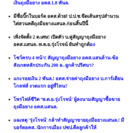
เงินถุงมือยาง อคส.1.8 พันล.
มีชื่อบิ๊กในบอร์ด อคส.ด้วย! ป.ป.ช.ขีดเส้นสรุปสำนวน
ไต่สวนคดีถุงมือยางแสนล.ก่อนสิ้นปีนี้
เพิ่งจัดตั้ง 2 ด.เศษ! เปิดตัว บ.คู่สัญญาถุงมือยาง
อคส.แสนล.-พ.ต.อ.รุ่งโรจน์ ยันทำถูกต้
อง
โชว์ครบ 4 หน้า! สัญญาถุงมือยาง อคส.แสนล้าน-ข้อ
สังเกตหลักประกัน 200 ล.-ลูกค้าปริศนา?
แกะรอยเงิน 2 พันล.! อคส.จ่ายค่าถุงมือยาง บ.การ์เดียน
โกลฟส์ งวดแรก อยู่ที่ไหน?
โพรไฟล์ชีวิต ‘พ.ต.อ.รุ่งโรจน์’ ผู้ลงนามสัญญาซื้อขาย
ถุงมือยาง อคส.แสนล.
แฉเหตุ 'รุ่งโรจน์' กล้าทำสัญญาขายถุงมือยางแสนล.! มี
บอร์ดอคส.-นักการเมือง ปชป.ดีลลูกค้าให้