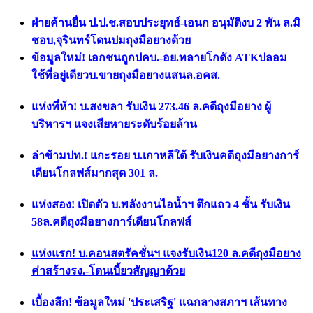
ฝ่ายค้านยื่น ป.ป.ช.สอบประยุทธ์-เอนก อนุมัติงบ 2 พัน ล.มิ
ชอบ,จุรินทร์โดนปมถุงมือยางด้วย
ข้อมูลใหม่! เอกชนถูกปคบ.-อย.ทลายโกดัง ATKปลอม
ใช้ที่อยู่เดียวบ.ขายถุงมือยางแสนล.อคส.
แห่งที่ห้า! บ.สงขลา รับเงิน 273.46 ล.คดีถุงมือยาง ผู้
บริหารฯ แจงเสียหายระดับร้อยล้าน
ล่าข้ามปท.! แกะรอย บ.เกาหลีใต้ รับเงินคดีถุงมือยางการ์
เดียนโกลฟส์มากสุด 301 ล.
แห่งสอง! เปิดตัว บ.พลังงานไอน้ำฯ ตึกแถว 4 ชั้น รับเงิน
58ล.คดีถุงมือยางการ์เดียนโกลฟส์
แห่งแรก! บ.คอนสตรัคชั่นฯ แจงรับเงิน120 ล.คดีถุงมือยาง
ค่าสร้างรง.-โดนเบี้ยวสัญญาด้วย
เบื้องลึก! ข้อมูลใหม่ 'ประเสริฐ' แฉกลางสภาฯ เส้นทาง