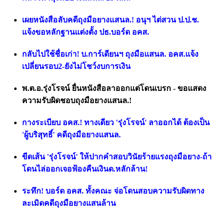
เผยหนังสือลับคดีถุงมือยางแสนล.! อนุฯ ไต่สวน ป.ป.ช.
แจ้งขอหลักฐานแต่งตั้ง ปธ.บอร์ด อคส.
กลับไปใช้ชื่อเก่า! บ.การ์เดียนฯ ถุงมือแสนล. อคส.แจ้ง
เปลี่ยนรอบ2-ยังไม่โชว์งบการเงิน
พ.ต.อ.รุ่งโรจน์ ยื่นหนังสือลาออกแต่โดนเบรก - ขอแสดง
ความรับผิดชอบถุงมือยางแสนล.!
กางระเบียบ อคส.! ทางเดียว 'รุ่งโรจน์' ลาออกได้ ต้องเป็น
'ผู้บริสุทธิ์' คดีถุงมือยางแสนล.
ขีดเส้น 'รุ่งโรจน์' ให้ปากคำสอบวินัยร้ายแรงถุงมือยาง-ถ้า
โดนไล่ออกเจอฟ้องคืนเงินด.หลักล้าน!
ระทึก! บอร์ด อคส. ทั้งคณะ จ่อโดนสอบความรับผิดทาง
ละเมิดคดีถุงมือยางแสนล้าน