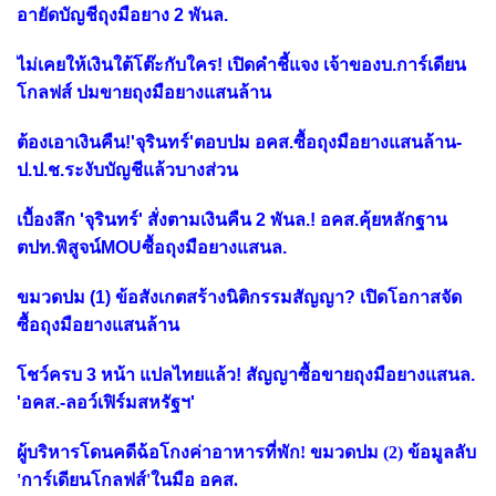
อายัดบัญชีถุงมือยาง 2 พันล.
ไม่เคยให้เงินใต้โต๊ะกับใคร! เปิดคำชี้แจง เจ้าของบ.การ์เดียน
โกลฟส์ ปมขายถุงมือยางแสนล้าน
ต้องเอาเงินคืน!'จุรินทร์'ตอบปม อคส.ซื้อถุงมือยางแสนล้าน-
ป.ป.ช.ระงับบัญชีแล้วบางส่วน
เบื้องลึก 'จุรินทร์' สั่งตามเงินคืน 2 พันล.! อคส.คุ้ยหลักฐาน
ตปท.พิสูจน์MOUซื้อถุงมือยางแสนล.
ขมวดปม (1) ข้อสังเกตสร้างนิติกรรมสัญญา? เปิดโอกาสจัด
ซื้อถุงมือยางแสนล้าน
โชว์ครบ 3 หน้า แปลไทยแล้ว! สัญญาซื้อขายถุงมือยางแสนล.
'อคส.-ลอว์เฟิร์มสหรัฐฯ'
ผู้บริหารโดนคดีฉ้อโกงค่าอาหารที่พัก! ขมวดปม (2) ข้อมูลลับ
'การ์เดียนโกลฟส์'ในมือ อคส.