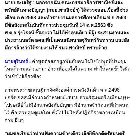
นายประเสริฐ :
นอกจากนั้น คณะกรรมาธิการพาณิชย์และ
ทรัพย์สินทางปัญญา (กมธ.พาณิชย์ฯ) ได้ตรวจสอบเรื่องนี้ช่วง
เดือน ต.ค.2563 และทำรายงานผลการศึกษาเดือน พ.ย.2563
มีข้อสังเกตในบันทึกการประชุมวันที่ 14 ต.ค.2563 ซึ่ง
พ.ต.อ.รุ่งโรจน์ ชี้แจงว่า ไม่ได้ทำคนเดียว มีผู้ประสานงานและ
ประธานบอร์ด อคส.ที่เป็นคนสนิทนายจุรินทร์รับทราบ และยัง
มีการอ้างว่าได้รายงานให้ รมว.พาณิชย์ ทราบด้วย
นายจุรินทร์ :
คำพูดต่อสภาผูกพันกับตน ไม่ใช่ไปพูดที่ประชุม
ไหนก็ตามแล้วเอามาอ้าง เพื่อจงใจใส่ความ ทำให้คนเข้าใจผิด
ว่าเข้าไปเกี่ยวข้อง
ตามพระราชกฤษฎีกาจัดตั้งองค์การคลังสินค้า พ.ศ.2498
บอร์ด อคส.มีอำนาจกำหนดนโยบาย ส่วนรัฐมนตรีเหมือนบุรุษ
ไปรษณีย์ ไม่มีอำนาจบังคับบัญชา มีอำนาจจำกัดแค่ที่กำหนด
ไว้ คือ ควบคุมดูแลโดยทั่วไป ไม่ใช่สั่งปฏิบัติราชการเหมือน
กรม อื่นๆ
“ผมขอเรียนว่าท่านฟังความข้างเดียว เสียยี่ห้ออดีตรัฐมนตรี