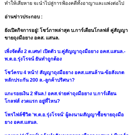
ทำให้เสียหาย จะนำไปสู่การฟ้องคดีทั้งอาญาและแพ่งต่อไป
อ่านข่าวประกอบ :
ยังเปิดกิจการอยู่! โชว์ภาพล่าสุด บ.การ์เดียนโกลฟส์ คู่สัญญา
ขายถุงมือยาง อคส. แสนล.
เพิ่งจัดตั้ง 2 ด.เศษ! เปิดตัว บ.คู่สัญญาถุงมือยาง อคส.แสนล.-
พ.ต.อ.รุ่งโรจน์ ยันทำถูกต้อง
โชว์ครบ 4 หน้า! สัญญาถุงมือยาง อคส.แสนล้าน-ข้อสังเกต
หลักประกัน 200 ล.-ลูกค้าปริศนา?
แกะรอยเงิน 2 พันล.! อคส.จ่ายค่าถุงมือยาง บ.การ์เดียน
โกลฟส์ งวดแรก อยู่ที่ไหน?
โพรไฟล์ชีวิต ‘พ.ต.อ.รุ่งโรจน์’ ผู้ลงนามสัญญาซื้อขายถุงมือ
ยาง อคส.แสนล.