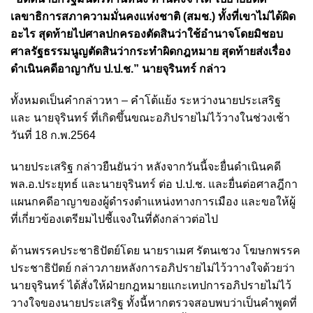
เลขาธิการสภาความมั่นคงแห่งชาติ (สมช.) ทั้งที่เขาไม่ได้ผิด
อะไร สุดท้ายไปศาลปกครองตัดสินว่าใช้อำนาจโดยมิชอบ
ศาลรัฐธรรมนูญตัดสินว่ากระทำผิดกฎหมาย สุดท้ายส่งเรื่อง
ดำเนินคดีอาญากับ ป.ป.ช.” นายจุรินทร์ กล่าว
ทั้งหมดเป็นคำกล่าวหา – คำโต้แย้ง ระหว่างนายประเสริฐ
และ นายจุรินทร์ ที่เกิดขึ้นขณะอภิปรายไม่ไว้วางในช่วงเช้า
วันที่ 18 ก.พ.2564
นายประเสริฐ กล่าวยืนยันว่า หลังจากวันนี้จะยื่นดำเนินคดี
พล.อ.ประยุทธ์ และนายจุรินทร์ ต่อ ป.ป.ช. และยื่นต่อศาลฎีกา
แผนกคดีอาญาของผู้ดำรงตำแหน่งทางการเมือง และขอให้ผู้
ที่เกี่ยวข้องเตรียมไปชี้แจงในที่ดังกล่าวต่อไป
ด้านพรรคประชาธิปัตย์โดย นายราเมศ รัตนเชวง โฆษกพรรค
ประชาธิปัตย์ กล่าวภายหลังการอภิปรายไม่ไว้วาางใจด้วยว่า
นายจุรินทร์ ได้สั่งให้ฝ่ายกฎหมายแกะเทปการอภิปรายไม่ไว้
วางใจของนายประเสริฐ ทั้งนี้หากตรวจสอบพบว่าเป็นคำพูดที่