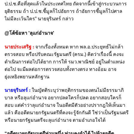
ป.ป.ช.คือที่สุดแล้วในประเทศไทย ถัดจากนี้เข้าสู่กระบวนการ
ยุติธรรม ถ้า ป.ป.ช.ชี้มูลก็ไปอัยการ ถ้าอัยการชี้มูลก็ไปศาล
ไม่มีละเว้นใคร” นายจุรินทร์ กล่าว
@โต้ข้อหา 'ลุแก่อำนาจ'
นายประเสริฐ :
จากเรื่องทั้งหมด หาก พล.อ.ประยุทธ์ไม่กล้า
ตรวจสอบ หรือปรับคณะรัฐมนตรี (ครม.) คิดว่าเรื่องนี้ คงจะ
ดำเนินการต่อไปได้ยาก การให้ รมว.พาณิชย์ อยู่ในตำแหน่ง
ต่อไป จะมีผลต่อการตรวจสอบทั้งทางตรง ทางอ้อม อาจ
ยุ่งเหยิงพยานหลักฐาน
นายจุรินทร์ :
ในญัตติระบุว่าพฤติกรรมของตนไม่มีธรรมาภิ
บาล หรือลุแก่อำนาจ อยากปลดใครก็ปลด อยากสอบใครก็
สอบ แต่คำว่าลุแก่อำนาจ ในอดีตมีตัวอย่างปรากฎให้เห็นมา
แล้ว คืออดีตนายกรัฐมนตรีที่คงจะรู้จักกันดี ใช่ว่าเป็นรัฐมนตรี
หรือนายกรัฐมนตรีจะลุแก่อำนาจ ตามอำเภอใจได้
“อดีตนายกรัฐมนตรีท่านหนึ่ง ท่านคงจำได้ ไปย้ายอดีต