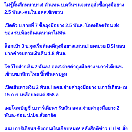
ไม่รู้ตื้นลึกหนาบาง! ตัวแทน บ.ควีนฯ แจงเหตุสั่งซื้อถุงมือยาง
2.5 พันล.-คนใน.อคส.ชักชวน
เปิดตัว บ.รายที่ 7 ซื้อถุงมือยาง 2.5 พันล.-โอดเดือดร้อน ส่ง
ของ รบ.ท้องถิ่นแคนาดาไม่ทัน
ล็อกเป้า 3 บ.จุดเริ่มต้นคดีถุงมือยางแสนล.! อคส.รอ DSI สอบ
ปากคำจบตามเงินคืน 1.8 พันล.
โชว์ใบฝากเงิน 2 พันล.! อคส.จ่ายค่าถุงมือยาง บ.การ์เดียนฯ-
เข้าบช.กสิกรไทย บิ๊กซีนครปฐม
เปิดเส้นทางเงิน 2 พันล.! อคส.จ่ายค่าถุงมือยาง บ.การ์เดียน- ณ
15 ก.ย. เหลือยอดแค่ 858 ล.
เผยโฉมบัญชี บ.การ์เดียนฯ รับเงิน อคส.จ่ายค่าถุงมือยาง 2
พันล.-ก่อน ป.ป.ช.สั่งอายัด
แฉบ.การ์เดียนฯ ชิงถอนเงินเกือบหมด! หลังสื่อตีข่าว ป.ป.ช. สั่ง