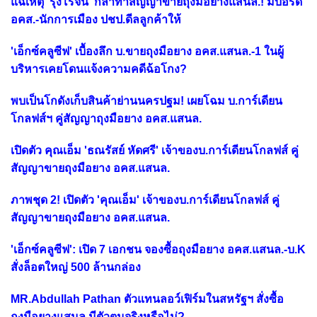
แฉเหตุ 'รุ่งโรจน์' กล้าทำสัญญาขายถุงมือยางแสนล.! มีบอร์ด
อคส.-นักการเมือง ปชป.ดีลลูกค้าให้
'เอ็กซ์คลูซีฟ' เบื้องลึก บ.ขายถุงมือยาง อคส.แสนล.-1 ในผู้
บริหารเคยโดนแจ้งความคดีฉ้อโกง?
พบเป็นโกดังเก็บสินค้าย่านนครปฐม! เผยโฉม บ.การ์เดียน
โกลฟส์ฯ คู่สัญญาถุงมือยาง อคส.แสนล.
เปิดตัว คุณเอ็ม 'ธณรัสย์ หัดศรี' เจ้าของบ.การ์เดียนโกลฟส์ คู่
สัญญาขายถุงมือยาง อคส.แสนล.
ภาพชุด 2! เปิดตัว 'คุณเอ็ม' เจ้าของบ.การ์เดียนโกลฟส์ คู่
สัญญาขายถุงมือยาง อคส.แสนล.
'เอ็กซ์คลูซีฟ': เปิด 7 เอกชน จองซื้อถุงมือยาง อคส.แสนล.-บ.K
สั่งล็อตใหญ่ 500 ล้านกล่อง
MR.Abdullah Pathan ตัวแทนลอว์เฟิร์มในสหรัฐฯ สั่งซื้อ
ถุงมือยางแสนล.มีตัวตนจริงหรือไม่?