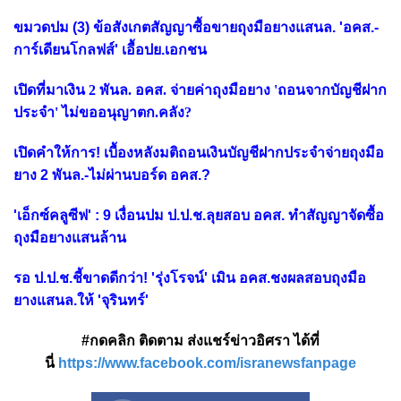
ขมวดปม (3) ข้อสังเกตสัญญาซื้อขายถุงมือยางแสนล. 'อคส.-
การ์เดียนโกลฟส์' เอื้อปย.เอกชน
เปิดที่มาเงิน 2 พันล. อคส. จ่ายค่าถุงมือยาง 'ถอนจากบัญชีฝาก
ประจำ' ไม่ขออนุญาตก.คลัง?
เปิดคำให้การ! เบื้องหลังมติถอนเงินบัญชีฝากประจำจ่ายถุงมือ
ยาง 2 พันล.-ไม่ผ่านบอร์ด อคส.?
'เอ็กซ์คลูซีฟ' : 9 เงื่อนปม ป.ป.ช.ลุยสอบ อคส. ทำสัญญาจัดซื้อ
ถุงมือยางแสนล้าน
รอ ป.ป.ช.ชี้ขาดดีกว่า! 'รุ่งโรจน์' เมิน อคส.ชงผลสอบถุงมือ
ยางแสนล.ให้ 'จุรินทร์'
#กดคลิก ติดตาม ส่งแชร์ข่าวอิศรา ได้ที่
นี่
https://www.facebook.com/isranewsfanpage