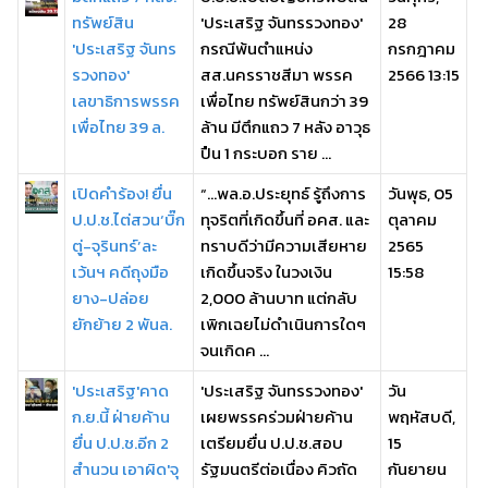
ทรัพย์สิน
'ประเสริฐ จันทรรวงทอง'
28
'ประเสริฐ จันทร
กรณีพ้นตำแหน่ง
กรกฎาคม
รวงทอง'
สส.นครราชสีมา พรรค
2566 13:15
เลขาธิการพรรค
เพื่อไทย ทรัพย์สินกว่า 39
เพื่อไทย 39 ล.
ล้าน มีตึกแถว 7 หลัง อาวุธ
ปืน 1 กระบอก ราย ...
เปิดคำร้อง! ยื่น
“…พล.อ.ประยุทธ์ รู้ถึงการ
วันพุธ, 05
ป.ป.ช.ไต่สวน‘บิ๊ก
ทุจริตที่เกิดขึ้นที่ อคส. และ
ตุลาคม
ตู่-จุรินทร์’ละ
ทราบดีว่ามีความเสียหาย
2565
เว้นฯ คดีถุงมือ
เกิดขึ้นจริง ในวงเงิน
15:58
ยาง-ปล่อย
2,000 ล้านบาท แต่กลับ
ยักย้าย 2 พันล.
เพิกเฉยไม่ดำเนินการใดๆ
จนเกิดค ...
'ประเสริฐ'คาด
'ประเสริฐ จันทรรวงทอง'
วัน
ก.ย.นี้ ฝ่ายค้าน
เผยพรรคร่วมฝ่ายค้าน
พฤหัสบดี,
ยื่น ป.ป.ช.อีก 2
เตรียมยื่น ป.ป.ช.สอบ
15
สำนวน เอาผิด'จุ
รัฐมนตรีต่อเนื่อง คิวถัด
กันยายน