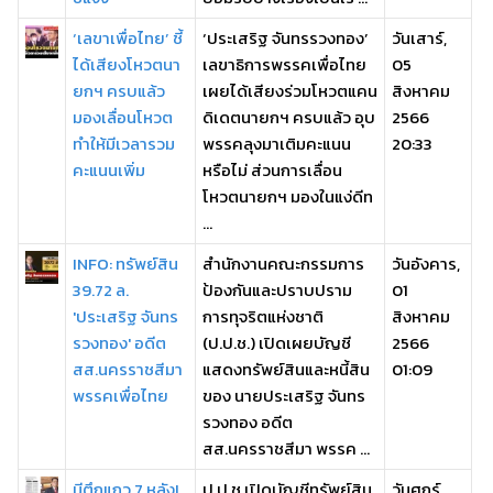
‘เลขาเพื่อไทย’ ชี้
‘ประเสริฐ จันทรรวงทอง’
วันเสาร์,
ได้เสียงโหวตนา
เลขาธิการพรรคเพื่อไทย
05
ยกฯ ครบแล้ว
เผยได้เสียงร่วมโหวตแคน
สิงหาคม
มองเลื่อนโหวต
ดิเดตนายกฯ ครบแล้ว อุบ
2566
ทำให้มีเวลารวม
พรรคลุงมาเติมคะแนน
20:33
คะแนนเพิ่ม
หรือไม่ ส่วนการเลื่อน
โหวตนายกฯ มองในแง่ดีท
...
INFO: ทรัพย์สิน
สำนักงานคณะกรรมการ
วันอังคาร,
39.72 ล.
ป้องกันและปราบปราม
01
'ประเสริฐ จันทร
การทุจริตแห่งชาติ
สิงหาคม
รวงทอง' อดีต
(ป.ป.ช.) เปิดเผยบัญชี
2566
สส.นครราชสีมา
แสดงทรัพย์สินและหนี้สิน
01:09
พรรคเพื่อไทย
ของ นายประเสริฐ จันทร
รวงทอง อดีต
สส.นครราชสีมา พรรค ...
มีตึกแถว 7 หลัง!
ป.ป.ช.เปิดบัญชีทรัพย์สิน
วันศุกร์,