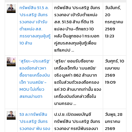
ทรัพย์สิน 51.5 ล.
ทรัพย์สิน 'ประเสริฐ จันทร
วันจันทร์,
'ประเสริฐ จันทร
รวงทอง' เข้ารับตำแหน่ง
20
รวงทอง' เข้ารับ
สส. 51.58 ล้าน ที่ดิน 15
กรกฎาคม
ตำแหน่ง สส.
แปลง บ้าน-ตึกแถว 10
2569
ภรรยาลงทุนหุ้นกู้
หลัง ปืนลูกซอง 1 กระบอก
13:23
10 ล้าน
คู่สมรสลงทุนหุ้นกู้เพื่อน
แท้แคปป ...
‘สุริยะ-ประเสริฐ’
‘สุริยะ’ ยอมรับซือขาย
วันศุกร์, 10
แจงข้อกล่าวหา
เครื่องเจ็ทกับ ‘เบนสมิธ’
เมษายน
ซื้อขายเครื่องบิน
จริง มูลค่า 862 ล้านบาท
2569
เจ็ท ‘เบนสมิธ’-
แต่ในส่วนตัวเองถือครอง
19:09
MOU ไม่เกี่ยว
แค่ 30 ล้านบาทเท่านั้น แจง
สแกนม่านตา
เครื่องบินดังกล่าวซื้อใน
นามครอบ ...
53 ล.! ทรัพย์สิน
ป.ป.ช. เปิดเผยบัญชี
วันพุธ, 28
'ประเสริฐ จันทร
ทรัพย์สิน 'ประเสริฐ จันทร
มกราคม
รวงทอง' พ้น รอง
รวงทอง' กรณีพ้นรองนา
2569