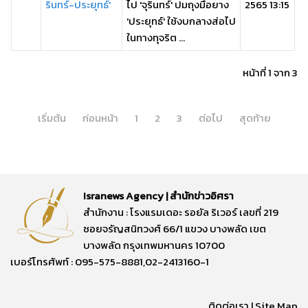
รินทร์-ประยุทธ์'
ไป 'จุรินทร์' ปมถุงมือยาง
2565 13:15
'ประยุทธ์' ใช้งบกลางส่อไป
ในทางทุจริต ...
หน้าที่ 1 จาก 3
เริ่มต้น
ก่อนหน้า
1
2
3
ต่อไป
สุดท้าย
Isranews Agency | สำนักข่าวอิศรา
สำนักงาน : โรงแรมเดอะ รอยัล ริเวอร์ เลขที่ 219
ซอยจรัญสนิทวงศ์ 66/1 แขวง บางพลัด เขต
บางพลัด กรุงเทพมหานคร 10700
เบอร์โทรศัพท์ : 095-575-8881,02-2413160-1
ติดต่อเรา
|
Site Map