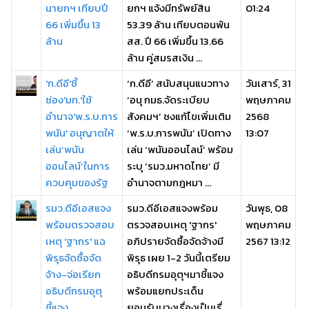
นายกฯ เทียบปี
ยกฯ แจ้งมีทรัพย์สิน
01:24
66 เพิ่มขึ้น 13
53.39 ล้าน เทียบตอนพ้น
ล้าน
สส. ปี 66 เพิ่มขึ้น 13.66
ล้าน คู่สมรสเงิน ...
'ก.ดีอี'ชี้
‘ก.ดีอี’ สนับสนุนแนวทาง
วันเสาร์, 31
ช่อง'มท.'ใช้
‘อนุ กมธ.จัดระเบียบ
พฤษภาคม
อำนาจ'พ.ร.บ.การ
สังคมฯ’ ชงแก้ไขเพิ่มเติม
2568
พนัน' อนุญาตให้
‘พ.ร.บ.การพนัน’ เปิดทาง
13:07
เล่น‘พนัน
เล่น ‘พนันออนไลน์’ พร้อม
ออนไลน์’ในการ
ระบุ ‘รมว.มหาดไทย’ มี
ควบคุมของรัฐ
อำนาจตามกฎหมา ...
รมว.ดีอีเอสแจง
รมว.ดีอีเอสแจงพร้อม
วันพุธ, 08
พร้อมตรวจสอบ
ตรวจสอบเหตุ 'ฐากร'
พฤษภาคม
เหตุ 'ฐากร' แฉ
อภิปรายจัดซื้อจัดจ้างมี
2567 13:12
พิรุธจัดซื้อจัด
พิรุธ เผย 1-2 วันนี้เตรียม
จ้าง-จ่อเรียก
อธิบดีกรมอุตุฯมาชี้แจง
อธิบดีกรมอุตุ
พร้อมแยกประเด็น
ชี้แจง
ยอมรับบางเรื่องเป็นเรื่ ...