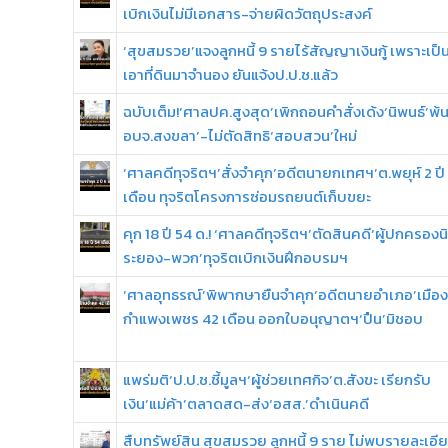
เบิกเงินไม่มีเอกสาร-จ่ายผิดวัตถุประสงค์
‘สุขสมรวย’แจงลูกหนี้ 9 รายไร้สัญญาเงินกู้ เพราะเป็
เอาที่ดินมาจำนอง ยันแจ้งป.ป.ช.แล้ว
ฉบับเต็ม!‘ศาลปค.สูงสุด’เพิกถอนคำสั่งเด้ง‘นิพนธ์’พ
อบจ.สงขลา’-ไม่ตัดสิทธิ‘สอบสวน’ใหม่
‘ศาลคดีทุจริตฯ’สั่งจำคุก‘อดีตนายกเทศฯ’ต.พยุห์ 2 ปี
เดือน ทุจริตโครงการซ่อมรถยนต์เก็บขยะ
คุก 18 ปี 54 ด.! ‘ศาลคดีทุจริตฯ’ตัดสินคดี‘ผู้ปกครอง
ระยอง-พวก’ทุจริตเบิกเงินฝึกอบรมฯ
‘ศาลอุทธรณ์’พิพากษายืนจำคุก‘อดีตนายอำเภอ’เมือง
กำแพงเพชร 42 เดือน ออกใบอนุญาตฯ‘ปืน’มิชอบ
แพร่มติ‘ป.ป.ช.ชี้มูลฯ‘ผู้ช่วยเทศกิจ’ต.สังขะ เรียกรับ
เงิน‘แม่ค้า’ตลาดสด-ส่ง‘อสส.’ดำเนินคดี
สืบทรัพย์สิน สุขสมรวย ลูกหนี้ 9 ราย ไม่พบรายละเอี