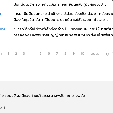
ประเด็นไม่มีการจ่ายคืนแม้แต่รายละเอียดหลังกู้ยืมกันช่วงป ...
บ
‘ครม.’ มีมติมอบหมาย สำนักงาน ป.ป.ท.’ ร่วมกับ ‘ป.ป.ช.-หน่วยงาน
ป้องกันทุจริต ‘รับ-ให้สินบน’ 8 ประเด็น ชงใช้ระบบเทคโนโลย ...
หมาย’
“…กรณีจึงถือได้ว่าคำสั่งดังกล่าวเป็น “การมอบหมาย” ให้นายอำ
วรรคสอง แห่งพระราชบัญญัติเทศบาล พ.ศ.2496 ซึ่งแก้ไขเพิ่มเติม
้า
1
2
3
4
5
6
7
8
9
10
ต่อไป
สุดท
ี่ 219 ซอยจรัญสนิทวงศ์ 66/1 แขวง บางพลัด เขตบางพลัด
0-1