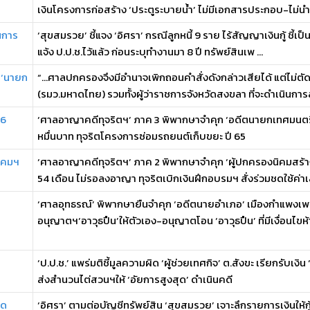
เงินโครงการก่อสร้าง ‘ประตูระบายน้ำ’ ไม่มีเอกสารประกอบ-ไม่นำไ 
นการ
‘สุขสมรวย’ ชี้แจง ‘อิศรา’ กรณีลูกหนี้ 9 ราย ไร้สัญญาเงินกู้ ชี้เ
แจ้ง ป.ป.ช.ไว้แล้ว ก่อนระบุทำงานมา 8 ปี ทรัพย์สินเพ ...
้น‘นายก
“…ศาลปกครองจึงมีอำนาจเพิกถอนคำสั่งดังกล่าวเสียได้ แต่ไม่ตัดสิท
(รมว.มหาดไทย) รวมทั้งผู้ว่าราชการจังหวัดสงขลา ที่จะดำเนินการ
 6
‘ศาลอาญาคดีทุจริตฯ’ ภาค 3 พิพากษาจำคุก ‘อดีตนายกเทศมนตรีต
หมื่นบาท ทุจริตโครงการซ่อมรถยนต์เก็บขยะ ปี 65
นิคมฯ
‘ศาลอาญาคดีทุจริตฯ’ ภาค 2 พิพากษาจำคุก ‘ผู้ปกครองนิคมสร้
54 เดือน ไม่รอลงอาญา ทุจริตเบิกเงินฝึกอบรมฯ สั่งร่วมชดใช้ค่าเสี
‘ศาลอุทธรณ์’ พิพากษายืนจำคุก ‘อดีตนายอำเภอ’ เมืองกำแพงเพ
อนุญาตฯ‘อาวุธปืน’ให้ตัวเอง-อนุญาตโอน ‘อาวุธปืน’ ที่มีเงื่อนไขห
‘ป.ป.ช.’ แพร่มติชี้มูลความผิด ‘ผู้ช่วยเทศกิจ’ ต.สังขะ เรียกรับเ
ส่งสำนวนไต่สวนฯให้ ‘อัยการสูงสุด’ ดำเนินคดี
ยด
‘อิศรา’ ตามต่อบัญชีทรัพย์สิน ‘สุขสมรวย’ เจาะลึกรายการเงินให้กู