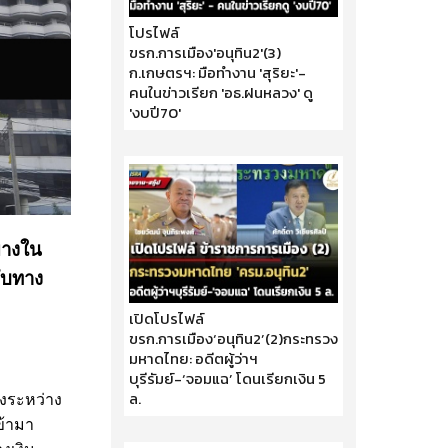
โปรไฟล์
ขรก.การเมือง'อนุทิน2'(3)
ก.เกษตรฯ: มือทำงาน 'สุริยะ'-
คนในข่าวเรียก 'อธ.ฝนหลวง' ดู
'งบปี70'
30 เมษายน 2569
อยางใน
กับทาง
เปิดโปรไฟล์
ขรก.การเมือง‘อนุทิน2’(2)กระทรวง
มหาดไทย: อดีตผู้ว่าฯ
บุรีรัมย์-‘จอมแฉ’ โดนเรียกเงิน 5
ล.
งระหว่าง
29 เมษายน 2569
ข้ามา