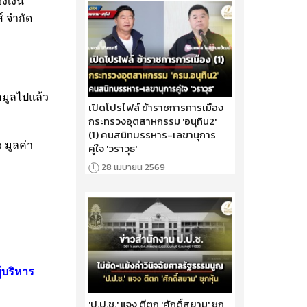
งเงิน
์ จำกัด
อมูลไปแล้ว
เปิดโปรไฟล์ ข้าราชการการเมือง
กระทรวงอุตสาหกรรม 'อนุทิน2'
(1) คนสนิทบรรหาร-เลขานุการ
 มูลค่า
คู่ใจ 'วราวุธ'
28 เมษายน 2569
้บริหาร
'ป.ป.ช.' แจง ตีตก 'ศักดิ์สยาม' ซุก