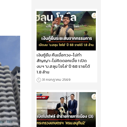
เงินกู้ยืม คืนเมื่อทวง-ไม่ทำ
สัญญา-ไม่คิดดอกเบี้ย ! เปิด
งบฯ 'บ.ฮลุน โซโล่' ปี 68 รายได้
1.8 ล้าน
31 กรกฎาคม 2569