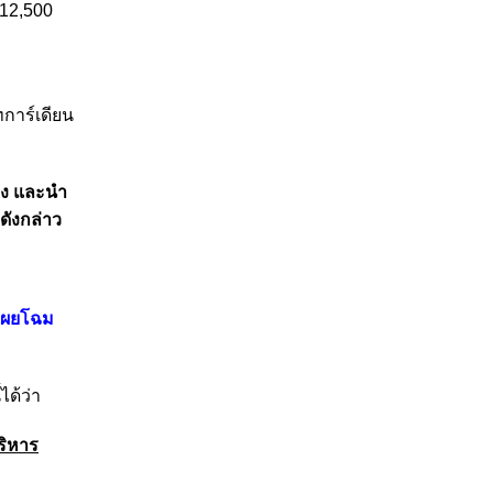
112,500
บ
ทการ์เดียน
่อง และนำ
ยดังกล่าว
 เผยโฉม
้ได้ว่า
บริหาร