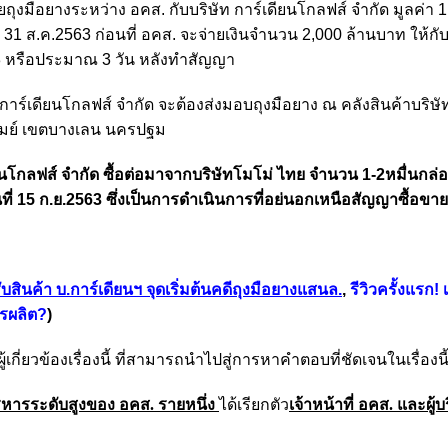
งมือยางระหว่าง อคส. กับบริษัท การ์เดียนโกลฟส์ จำกัด มูลค่า 
31 ส.ค.2563 ก่อนที่ อคส. จะจ่ายเงินจำนวน 2,000 ล้านบาท ให้กั
2563 หรือประมาณ 3 วัน หลังทำสัญญา
าร์เดียนโกลฟส์ จำกัด จะต้องส่งมอบถุงมือยาง ณ คลังสินค้าบริษั
าภิรมย์ เขตบางเลน นครปฐม
เดียนโกลฟส์ จำกัด ซื้อต่อมาจากบริษัทโมโม่ ไทย จำนวน 1-2หมื่นกล
ที่ 15 ก.ย.2563 ซึ่งเป็นการดำเนินการที่อย่นอกเหนือสัญญาซื้อขา
บสินค้า บ.การ์เดียนฯ จุดเริ่มต้นคดีถุงมือยางแสนล.
,
รีวิวครั้งแรก!
ครผลิต?
)
เกี่ยวข้องเรื่องนี้ ที่สามารถนำไปสู่การหาคำตอบที่ชัดเจนในเรื่องนี
บริหารระดับสูงของ อคส. รายหนึ่ง
ได้เรียกตัว
เจ้าหน้าที่ อคส. และผู้