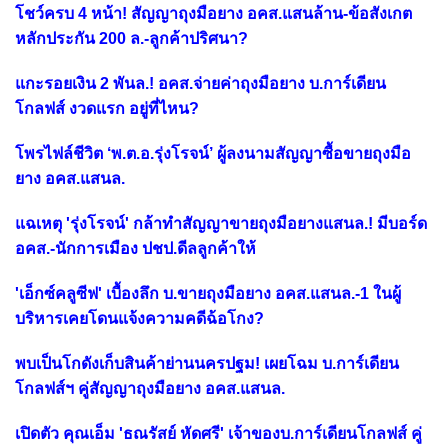
โชว์ครบ 4 หน้า! สัญญาถุงมือยาง อคส.แสนล้าน-ข้อสังเกต
หลักประกัน 200 ล.-ลูกค้าปริศนา?
แกะรอยเงิน 2 พันล.! อคส.จ่ายค่าถุงมือยาง บ.การ์เดียน
โกลฟส์ งวดแรก อยู่ที่ไหน?
โพรไฟล์ชีวิต ‘พ.ต.อ.รุ่งโรจน์’ ผู้ลงนามสัญญาซื้อขายถุงมือ
ยาง อคส.แสนล.
แฉเหตุ 'รุ่งโรจน์' กล้าทำสัญญาขายถุงมือยางแสนล.! มีบอร์ด
อคส.-นักการเมือง ปชป.ดีลลูกค้าให้
'เอ็กซ์คลูซีฟ' เบื้องลึก บ.ขายถุงมือยาง อคส.แสนล.-1 ในผู้
บริหารเคยโดนแจ้งความคดีฉ้อโกง?
พบเป็นโกดังเก็บสินค้าย่านนครปฐม! เผยโฉม บ.การ์เดียน
โกลฟส์ฯ คู่สัญญาถุงมือยาง อคส.แสนล.
เปิดตัว คุณเอ็ม 'ธณรัสย์ หัดศรี' เจ้าของบ.การ์เดียนโกลฟส์ คู่