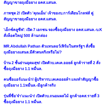
สัญญาขายถุงมือยาง อคส.แสนล.
ภาพชุด 2! เปิดตัว 'คุณเอ็ม' เจ้าของบ.การ์เดียนโกลฟส์ คู่
สัญญาขายถุงมือยาง อคส.แสนล.
'เอ็กซ์คลูซีฟ': เปิด 7 เอกชน จองซื้อถุงมือยาง อคส.แสนล.-บ.K
สั่งล็อตใหญ่ 500 ล้านกล่อง
MR.Abdullah Pathan ตัวแทนลอว์เฟิร์มในสหรัฐฯ สั่งซื้อ
ถุงมือยางแสนล.มีตัวตนจริงหรือไม่?
บ้าน 2 ชั้นย่านอุดมสุข! เปิดตัวบ.เคเค.ออยล์ ลูกค้ารายที่ 2 สั่ง
ซื้อถุงมือยาง 1.1 หมื่นล.
คนชื่อแอร์แนะนำ! ผู้บริหารบ.เคเคออยล์ฯ แจงทำสัญญาซื้อ
ถุงมือยาง 1.1หมื่นล.-มีลูกค้าจริง
รุ่นพี่ชื่อ'จ๋า'แนะนำ! เปิดตัวบ.ถนอมผลไม้ ลูกค้าอคส.รายที่ 3
ซื้อถุงมือยาง 1.1 หมื่นล.