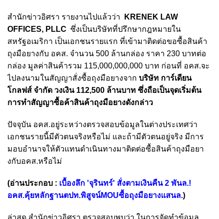
สำนักข่าวอิศรา รายงานไปแล้วว่า
KRENEK LAW
OFFICES, PLLC
ซึ่งเป็นบริษัทที่ปรึกษากฎหมายใน
สหรัฐอเมริกา เป็นเอกชนรายแรก ที่เข้ามาติดต่อขอซื้อสินค้า
ถุงมือยางกับ อคส. จำนวน 500 ล้านกล่อง ราคา 230 บาทต่อ
กล่อง มูลค่าสินค้ารวม 115,000,000,000 บาท ก่อนที่ อคส.จะ
ไปลงนามในสัญญาสั่งซื้อถุงมือยางจาก
บริษัท การ์เดียน
โกลฟส์ จำกัด วงเงิน 112,500 ล้านบาท ซึ่งถือเป็นจุดเริ่มต้น
การทำสัญญาซื้อค้าสินค้าถุงมือยางดังกล่าว
ปัจจุบัน อคส.อยู่ระหว่างตรวจสอบข้อมูลในต่างประเทศว่า
เอกชนรายนี้มีตัวตนจริงหรือไม่ และถ้ามีตัวตนอยู่จริง มีการ
มอบอำนาจให้ตัวแทนดำเนินทางมาติดต่อซื้อสินค้าถุงมือยา
งกับอคส.หรือไม่
(อ่านประกอบ :
เบื้องลึก 'จุรินทร์' สั่งตามเงินคืน 2 พันล.!
อคส.คุ้ยหลักฐานตปท.พิสูจน์MOUซื้อถุงมือยางแสนล.
)
ล่าสุด สำนักข่าวอิศรา ตรวจสอบพบว่า ในการจัดทำข้อมูล