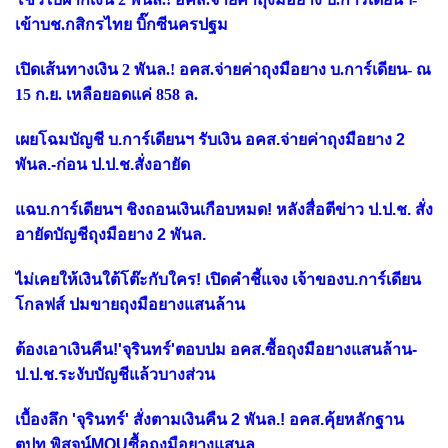
เข้าบช.กสิกรไทย บิ๊กซีนครปฐม
เปิดเส้นทางเงิน 2 พันล.! อคส.จ่ายค่าถุงมือยาง บ.การ์เดียน- ณ
15 ก.ย. เหลือยอดแค่ 858 ล.
เผยโฉมบัญชี บ.การ์เดียนฯ รับเงิน อคส.จ่ายค่าถุงมือยาง 2
พันล.-ก่อน ป.ป.ช.สั่งอายัด
แฉบ.การ์เดียนฯ ชิงถอนเงินเกือบหมด! หลังสื่อตีข่าว ป.ป.ช. สั่ง
อายัดบัญชีถุงมือยาง 2 พันล.
ไม่เคยให้เงินใต้โต๊ะกับใคร! เปิดคำชี้แจง เจ้าของบ.การ์เดียน
โกลฟส์ ปมขายถุงมือยางแสนล้าน
ต้องเอาเงินคืน!'จุรินทร์'ตอบปม อคส.ซื้อถุงมือยางแสนล้าน-
ป.ป.ช.ระงับบัญชีแล้วบางส่วน
เบื้องลึก 'จุรินทร์' สั่งตามเงินคืน 2 พันล.! อคส.คุ้ยหลักฐาน
ตปท.พิสูจน์MOUซื้อถุงมือยางแสนล.