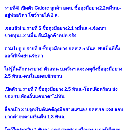
รายที่4! เปิดตัว Galore ลูกค้า อคส. ซื้อถุงมือยาง2.2หมื่นล.-
อยู่ฟลอริดา โชว์รายได้ 2 ล.
เจอแล้ว! บ.รายที่ 5 ซื้อถุงมือยาง2.1 หมื่นล.-แจ้งงบฯ
ขาดทุน1.2 หมื่น-ยันมีลูกค้าตปท.จริง
ตามไปดู บ.รายที่ 6 ซื้อถุงมือยาง อคส.2.5 พันล. พบเป็นที่ตั้ง
ลอว์เฟิร์มย่านรัชดา
ไม่รู้ตื้นลึกหนาบาง! ตัวแทน บ.ควีนฯ แจงเหตุสั่งซื้อถุงมือยาง
2.5 พันล.-คนใน.อคส.ชักชวน
เปิดตัว บ.รายที่ 7 ซื้อถุงมือยาง 2.5 พันล.-โอดเดือดร้อน ส่ง
ของ รบ.ท้องถิ่นแคนาดาไม่ทัน
ล็อกเป้า 3 บ.จุดเริ่มต้นคดีถุงมือยางแสนล.! อคส.รอ DSI สอบ
ปากคำจบตามเงินคืน 1.8 พันล.
โชว์ใบฝากเงิน 2 พันล.! อคส.จ่ายค่าถุงมือยาง บ.การ์เดียนฯ-