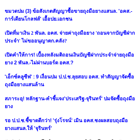
ขมวดปม (3) ข้อสังเกตสัญญาซื้อขายถุงมือยางแสนล. 'อคส.-
การ์เดียนโกลฟส์' เอื้อปย.เอกชน
เปิดที่มาเงิน 2 พันล. อคส. จ่ายค่าถุงมือยาง 'ถอนจากบัญชีฝาก
ประจำ' ไม่ขออนุญาตก.คลัง?
เปิดคำให้การ! เบื้องหลังมติถอนเงินบัญชีฝากประจำจ่ายถุงมือ
ยาง 2 พันล.-ไม่ผ่านบอร์ด อคส.?
'เอ็กซ์คลูซีฟ' : 9 เงื่อนปม ป.ป.ช.ลุยสอบ อคส. ทำสัญญาจัดซื้อ
ถุงมือยางแสนล้าน
สภาระอุ! หลักฐาน-คำชี้แจง'ประเสริฐ-จุรินทร์' ปมจัดซื้อถุงมือ
ยาง
รอ ป.ป.ช.ชี้ขาดดีกว่า! 'รุ่งโรจน์' เมิน อคส.ชงผลสอบถุงมือ
ยางแสนล.ให้ 'จุรินทร์'