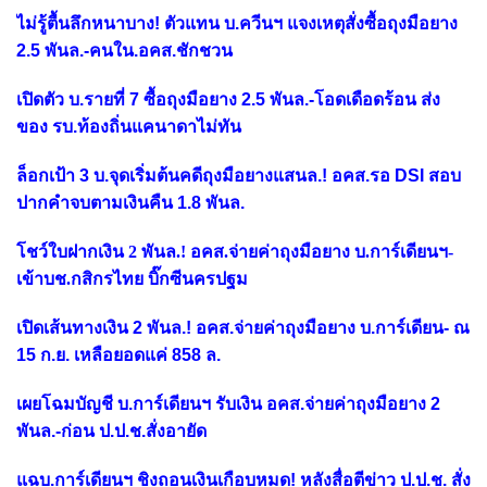
ไม่รู้ตื้นลึกหนาบาง! ตัวแทน บ.ควีนฯ แจงเหตุสั่งซื้อถุงมือยาง
2.5 พันล.-คนใน.อคส.ชักชวน
เปิดตัว บ.รายที่ 7 ซื้อถุงมือยาง 2.5 พันล.-โอดเดือดร้อน ส่ง
ของ รบ.ท้องถิ่นแคนาดาไม่ทัน
ล็อกเป้า 3 บ.จุดเริ่มต้นคดีถุงมือยางแสนล.! อคส.รอ DSI สอบ
ปากคำจบตามเงินคืน 1.8 พันล.
โชว์ใบฝากเงิน 2 พันล.! อคส.จ่ายค่าถุงมือยาง บ.การ์เดียนฯ-
เข้าบช.กสิกรไทย บิ๊กซีนครปฐม
เปิดเส้นทางเงิน 2 พันล.! อคส.จ่ายค่าถุงมือยาง บ.การ์เดียน- ณ
15 ก.ย. เหลือยอดแค่ 858 ล.
เผยโฉมบัญชี บ.การ์เดียนฯ รับเงิน อคส.จ่ายค่าถุงมือยาง 2
พันล.-ก่อน ป.ป.ช.สั่งอายัด
แฉบ.การ์เดียนฯ ชิงถอนเงินเกือบหมด! หลังสื่อตีข่าว ป.ป.ช. สั่ง