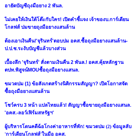
อายัดบัญชีถุงมือยาง 2 พันล.
ไม่เคยให้เงินใต้โต๊ะกับใคร! เปิดคำชี้แจง เจ้าของบ.การ์เดียน
โกลฟส์ ปมขายถุงมือยางแสนล้าน
ต้องเอาเงินคืน!'จุรินทร์'ตอบปม อคส.ซื้อถุงมือยางแสนล้าน-
ป.ป.ช.ระงับบัญชีแล้วบางส่วน
เบื้องลึก 'จุรินทร์' สั่งตามเงินคืน 2 พันล.! อคส.คุ้ยหลักฐาน
ตปท.พิสูจน์MOUซื้อถุงมือยางแสนล.
ขมวดปม (1) ข้อสังเกตสร้างนิติกรรมสัญญา? เปิดโอกาสจัด
ซื้อถุงมือยางแสนล้าน
โชว์ครบ 3 หน้า แปลไทยแล้ว! สัญญาซื้อขายถุงมือยางแสนล.
'อคส.-ลอว์เฟิร์มสหรัฐฯ'
ผู้บริหารโดนคดีฉ้อโกงค่าอาหารที่พัก! ขมวดปม (2) ข้อมูลลับ
'การ์เดียนโกลฟส์'ในมือ อคส.