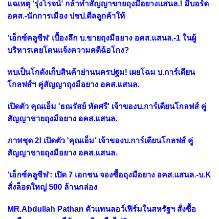
แฉเหตุ 'รุ่งโรจน์' กล้าทำสัญญาขายถุงมือยางแสนล.! มีบอร์ด
อคส.-นักการเมือง ปชป.ดีลลูกค้าให้
'เอ็กซ์คลูซีฟ' เบื้องลึก บ.ขายถุงมือยาง อคส.แสนล.-1 ในผู้
บริหารเคยโดนแจ้งความคดีฉ้อโกง?
พบเป็นโกดังเก็บสินค้าย่านนครปฐม! เผยโฉม บ.การ์เดียน
โกลฟส์ฯ คู่สัญญาถุงมือยาง อคส.แสนล.
เปิดตัว คุณเอ็ม 'ธณรัสย์ หัดศรี' เจ้าของบ.การ์เดียนโกลฟส์ คู่
สัญญาขายถุงมือยาง อคส.แสนล.
ภาพชุด 2! เปิดตัว 'คุณเอ็ม' เจ้าของบ.การ์เดียนโกลฟส์ คู่
สัญญาขายถุงมือยาง อคส.แสนล.
'เอ็กซ์คลูซีฟ': เปิด 7 เอกชน จองซื้อถุงมือยาง อคส.แสนล.-บ.K
สั่งล็อตใหญ่ 500 ล้านกล่อง
MR.Abdullah Pathan ตัวแทนลอว์เฟิร์มในสหรัฐฯ สั่งซื้อ