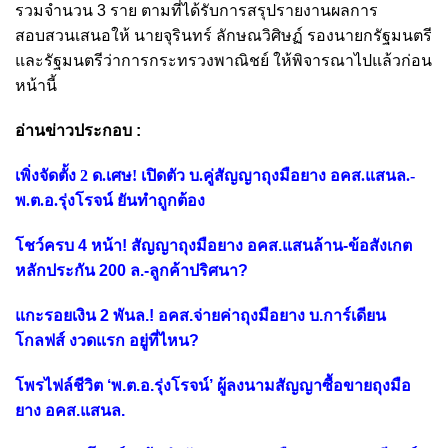
รวมจำนวน 3 ราย ตามที่ได้รับการสรุปรายงานผลการ
สอบสวนเสนอให้ นายจุรินทร์ ลักษณวิศิษฏ์ รองนายกรัฐมนตรี
และรัฐมนตรีว่าการกระทรวงพาณิชย์ ให้พิจารณาไปแล้วก่อน
หน้านี้
อ่านข่าวประกอบ :
เพิ่งจัดตั้ง 2 ด.เศษ! เปิดตัว บ.คู่สัญญาถุงมือยาง อคส.แสนล.-
พ.ต.อ.รุ่งโรจน์ ยันทำถูกต้อง
โชว์ครบ 4 หน้า! สัญญาถุงมือยาง อคส.แสนล้าน-ข้อสังเกต
หลักประกัน 200 ล.-ลูกค้าปริศนา?
แกะรอยเงิน 2 พันล.! อคส.จ่ายค่าถุงมือยาง บ.การ์เดียน
โกลฟส์ งวดแรก อยู่ที่ไหน?
โพรไฟล์ชีวิต ‘พ.ต.อ.รุ่งโรจน์’ ผู้ลงนามสัญญาซื้อขายถุงมือ
ยาง อคส.แสนล.