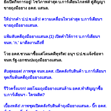
ยังเปิดกิจการอยู่! โชว์ภาพล่าสุด บ.การ์เดียนโกลฟส์ คู่สัญญา
ขายถุงมือยาง อคส. แสนล.
ให้ปากคำ ป.ป.ช.แล้ว! ความเคลื่อนไหวล่าสุด บ.การ์เดียนฯ
ขายถุงมือยางแสนล.
แฟ้มลับคดีถุงมือยางแสนล.(1) เปิดคำให้การ บ.การ์เดียนฯ
จนท. 'ก.' มาดีลงานถึงที่
โวย อคส.ชวนมาซื้อแต่โดนคดีทุจริต! อนุฯ ป.ป.ช.แจ้งข้อหา
จนท.รัฐ-เอกชนปมถุงมือยางแสนล.
ลับสุดยอด! ภาพชุด จนท.อคส. เปิดคลังรับสินค้า บ.การ์เดียนฯ
จุดเริ่มต้นคดีถุงมือยางแสนล.
รีวิวครั้งแรก! เผยโฉมถุงมือยางแสนล้าน อคส.ทำสัญญาซื้อ
บ.การ์เดียนฯ - ใครผลิต?
เบื้องหลัง! ภาพชุดเปิดคลังรับสินค้าถุงมือยางแสนล.- บิ๊ก อคส.