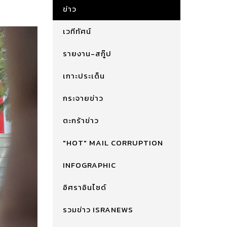
ข่าว
เวทีทัศน์
รายงาน-สกู๊ป
เกาะประเด็น
กระจายข่าว
ตะกร้าข่าว
"HOT" MAIL CORRUPTION
INFOGRAPHIC
อิศราอินไซด์
รวมข่าว ISRANEWS