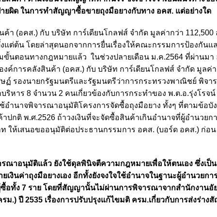
นฝ่ายผิด ในการทำสัญญาซื้อขายถุงมือยางกับทาง อคส. แต่อย่างใด
ินค้า (อคส.) กับ บริษัท การ์เดียนโกลฟส์ จำกัด มูลค่ากว่า 112,50
าตั้งแต่ต้น โดยล่าสุดนอกจากการยื่นเรื่องให้คณะกรรมการป้องกัน
ามขั้นตอนทางกฎหมายแล้ว ในช่วงปลายเดือน ม.ค.2564 ที่ผ่านมา 
ค์การคลังสินค้า (อคส.) กับ บริษัท การ์เดียนโกลฟส์ จำกัด มูลค่า
ศิษฏ์ รองนายกรัฐมนตรีและรัฐมนตรีว่าการกระทรวงพาณิชย์ พิจา
บริหาร 8 จำนวน 2 คนเกี่ยวข้องกับการกระทำของ พ.ต.อ.รุ่งโรจน์ 
้อำนาจพิจารณาอนุมัติโครงการจัดซื้อถุงมือยาง ทั้งๆ ที่ตามข้อบัง
้าปกติ พ.ศ.2526 ถ้าวงเงินที่จะจัดซื้อสินค้าเกินอำนาจที่ผู้อำนวย
านบาท ให้เสนอขออนุมัติต่อประธานกรรมการ อคส. (บอร์ด อคส.) ก่อน
จารณาอนุมัติแล้ว ยังใช้ดุลพินิจตีความกฎหมายเพื่อให้ตนเอง ซึ่งเป
ายเงินค่าถุงมือยางเอง อีกทั้งยังจงใจใช้อำนาจในฐานะผู้อำนวย
ซื้อทั้ง 7 ราย โดยที่สัญญานั้นไม่ผ่านการพิจารณาจากสำนักงานอั
ม.) ปี 2535 เรื่องการปรับปรุงแก้ไขมติ ครม.เกี่ยวกับการส่งร่างส