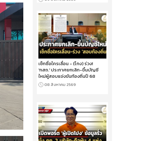
เช็กชื่อใครเลื่อน - (โกง) ร่วง!
'กสถ.' ประกาศยกเลิก-ขึ้นบัญชี
ใหม่ผู้สอบแข่งขันท้องถิ่นปี 68
08 สิงหาคม 2569