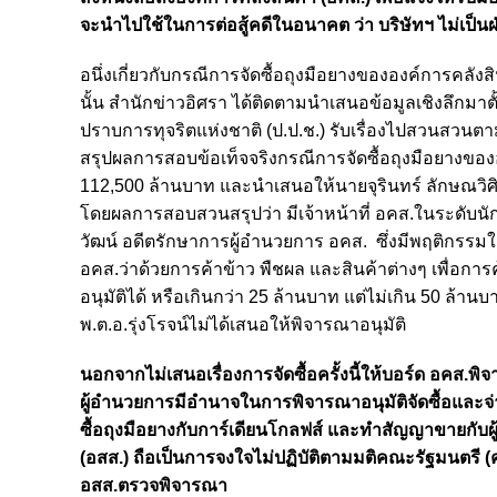
จะนำไปใช้ในการต่อสู้คดีในอนาคต ว่า บริษัทฯ ไม่เป็
อนึ่งเกี่ยวกับกรณีการจัดซื้อถุงมือยางขององค์การคลังส
นั้น สำนักข่าวอิศรา ได้ติดตามนำเสนอข้อมูลเชิงลึกม
ปราบการทุจริตแห่งชาติ (ป.ป.ช.) รับเรื่องไปสวนสวนต
สรุปผลการสอบข้อเท็จจริงกรณีการจัดซื้อถุงมือยางขององ
112,500 ล้านบาท และนำเสนอให้นายจุรินทร์ ลักษณวิ
โดยผลการสอบสวนสรุปว่า มีเจ้าหน้าที่ อคส.ในระดับนัก
วัฒน์ อดีตรักษาการผู้อำนวยการ อคส. ซึ่งมีพฤติกรรมใช
อคส.ว่าด้วยการค้าข้าว พืชผล และสินค้าต่างๆ เพื่อการค
อนุมัติได้ หรือเกินกว่า 25 ล้านบาท แต่ไม่เกิน 50 ล้
พ.ต.อ.รุ่งโรจน์ไม่ได้เสนอให้พิจารณาอนุมัติ
นอกจากไม่เสนอเรื่องการจัดซื้อครั้งนี้ให้บอร์ด อคส.พิ
ผู้อำนวยการมีอำนาจในการพิจารณาอนุมัติจัดซื้อและจ่
ซื้อถุงมือยางกับการ์เดียนโกลฟส์ และทำสัญญาขายกับผู้
(อสส.) ถือเป็นการจงใจไม่ปฏิบัติตามมติคณะรัฐมนตรี (คร
อสส.ตรวจพิจารณา