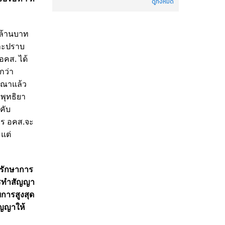
ดูทั้งหมด
0 ล้านบาท
และปราบ
อคส. ได้
กว่า
รณาแล้ว
พุทธิยา
คับ
การ อคส.จะ
 แต่
็นรักษาการ
การทำสัญญา
ยการสูงสุด
ัญญาให้