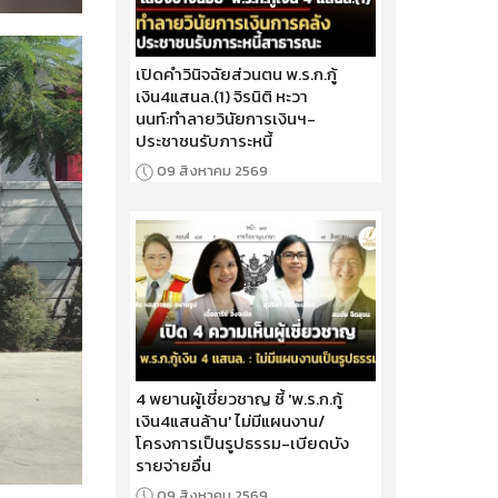
เปิดคำวินิจฉัยส่วนตน พ.ร.ก.กู้
เงิน4แสนล.(1) จิรนิติ หะวา
นนท์:ทำลายวินัยการเงินฯ-
ประชาชนรับภาระหนี้
09 สิงหาคม 2569
4 พยานผู้เชี่ยวชาญ ชี้ 'พ.ร.ก.กู้
เงิน4แสนล้าน' ไม่มีแผนงาน/
โครงการเป็นรูปธรรม-เบียดบัง
รายจ่ายอื่น
09 สิงหาคม 2569