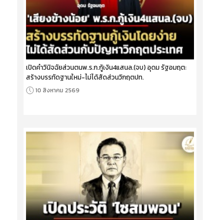
เปิดคำวินิจฉัยส่วนตนพ.ร.ก.กู้เงิน4แสนล.(จบ) อุดม รัฐอมฤต:
สร้างบรรทัดฐานใหม่-ไม่ได้สัดส่วนวิกฤตปท.
10 สิงหาคม 2569