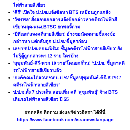
ไฟฟ้าสายสีเขียว
‘คีรี’ เปิดใจ ป.ป.ช.แจ้งข้อหา BTS เหมือนถูกแกล้ง
'วัชรพล' สั่งสอบเอกสารแจ้งข้อกล่าวหาคดีรถไฟฟ้าสี
เขียวหลุด-พนง.BTSC ยกพลจี้ถาม
‘บีทีเอส’แจงคดีสายสีเขียว! อ้างขอนัดหมายชี้แจงข้อ
กล่าวหา แต่กลับถูก'ป.ป.ช.'ชี้มูลฯก่อน
เลขาฯป.ป.ช.คอนเฟิร์ม! ชี้มูลคดีรถไฟฟ้า'สายสีเขียว' ยัง
ไม่รู้ผู้ถูกกล่าวหา 12 ราย ใครบ้าง
'สุขุมพันธ์-คีรี-พวก 10 ราย'โดนยกก๊วน! 'ป.ป.ช.'ชี้มูลฯคดี
รถไฟฟ้า'สายสีเขียว'แล้ว
‘องค์คณะไต่สวน’ชง‘ป.ป.ช.’ชี้มูล‘สุขุมพันธ์-คีรี-BTSC’
คดีรถไฟฟ้า‘สายสีเขียว’
ป.ป.ช.ตั้ง 7 ประเด็น สอบเพิ่ม คดี ‘สุขุมพันธุ์' จ้าง BTS
เดินรถไฟฟ้าสายสีเขียว ปี 55
#กดคลิก ติดตาม ส่งแชร์ข่าวอิศรา ได้ที่นี่
https://www.facebook.com/isranewsfanpage