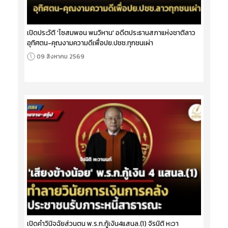
เปิดประวัติ 'ไซสมพอน พมวิหาน' อดีตประธานสภาแห่งชาติลาว
อุทิศตน-คุณงามความดีเพื่อปย.ปชช.ทุกชนเผ่า
09 สิงหาคม 2569
เปิดคำวินิจฉัยส่วนตน พ.ร.ก.กู้เงิน4แสนล.(1) จิรนิติ หะวา