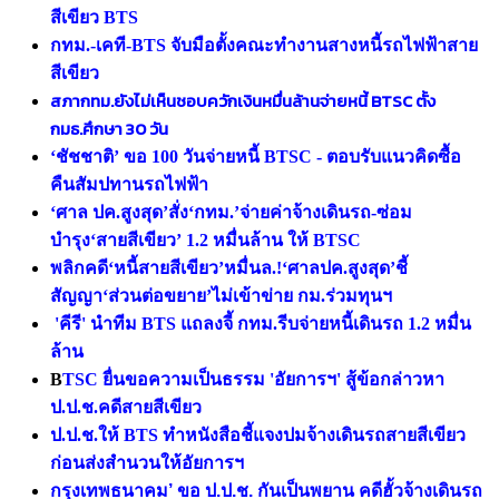
สีเขียว BTS
กทม.-เคที-BTS จับมือตั้งคณะทำงานสางหนี้รถไฟฟ้าสาย
สีเขียว
สภากทม.ยังไม่เห็นชอบควักเงินหมื่นล้านจ่ายหนี้ BTSC ตั้ง
กมธ.ศึกษา 30 วัน
‘ชัชชาติ’ ขอ 100 วันจ่ายหนี้ BTSC - ตอบรับแนวคิดซื้อ
คืนสัมปทานรถไฟฟ้า
‘ศาล ปค.สูงสุด’สั่ง‘กทม.’จ่ายค่าจ้างเดินรถ-ซ่อม
บำรุง‘สายสีเขียว’ 1.2 หมื่นล้าน ให้ BTS
C
พลิกคดี‘หนี้สายสีเขียว’หมื่นล.!‘ศาลปค.สูงสุด’ชี้
สัญญา‘ส่วนต่อขยาย’ไม่เข้าข่าย กม.ร่วมทุนฯ
'คีรี' นำทีม BTS แถลงจี้ กทม.รีบจ่ายหนี้เดินรถ 1.2 หมื่น
ล้าน
B
TSC ยื่นขอความเป็นธรรม 'อัยการฯ' สู้ข้อกล่าวหา
ป.ป.ช.คดีสายสีเขียว
ป.ป.ช.ให้ BTS ทำหนังสือชี้แจงปมจ้างเดินรถสายสีเขียว
ก่อนส่งสำนวนให้อัยการฯ
กรุงเทพธนาคม’ ขอ ป.ป.ช. กันเป็นพยาน คดีฮั้วจ้างเดินรถ