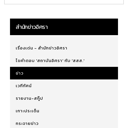
สำนักข่าวอิศรา
เรื่องเด่น - สำนักข่าวอิศรา
ไขคำตอบ 'สถาบันอิศรา' กับ 'สสส.'
ข่าว
เวทีทัศน์
รายงาน-สกู๊ป
เกาะประเด็น
กระจายข่าว