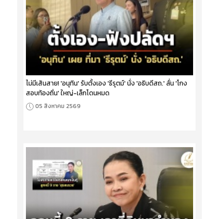
ไม่มีเส้นสาย! 'อนุทิน' รับตั้งเอง 'ธีรุตม์' นั่ง 'อธิบดีสถ.' ลั่น 'โกง
สอบท้องถิ่น' ใหญ่-เล็กโดนหมด
05 สิงหาคม 2569