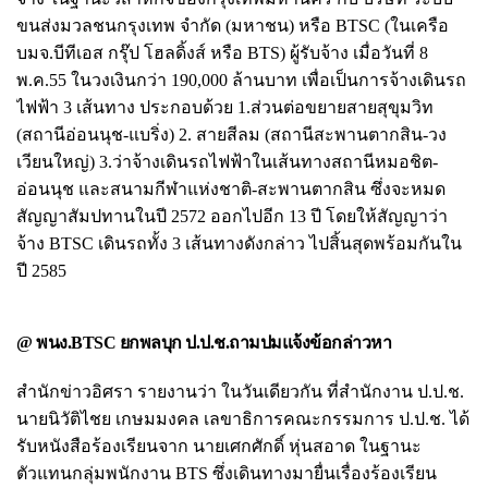
ขนส่งมวลชนกรุงเทพ จำกัด (มหาชน) หรือ BTSC (ในเครือ
บมจ.บีทีเอส กรุ๊ป โฮลดิ้งส์ หรือ BTS) ผู้รับจ้าง เมื่อวันที่ 8
พ.ค.55 ในวงเงินกว่า 190,000 ล้านบาท เพื่อเป็นการจ้างเดินรถ
ไฟฟ้า 3 เส้นทาง ประกอบด้วย 1.ส่วนต่อขยายสายสุขุมวิท
(สถานีอ่อนนุช-แบริ่ง) 2. สายสีลม (สถานีสะพานตากสิน-วง
เวียนใหญ่) 3.ว่าจ้างเดินรถไฟฟ้าในเส้นทางสถานีหมอชิต-
อ่อนนุช และสนามกีฬาแห่งชาติ-สะพานตากสิน ซึ่งจะหมด
สัญญาสัมปทานในปี 2572 ออกไปอีก 13 ปี โดยให้สัญญาว่า
จ้าง BTSC เดินรถทั้ง 3 เส้นทางดังกล่าว ไปสิ้นสุดพร้อมกันใน
ปี 2585
@ พนง.BTSC ยกพลบุก ป.ป.ช.ถามปมแจ้งข้อกล่าวหา
สำนักข่าวอิศรา รายงานว่า ในวันเดียวกัน ที่สำนักงาน ป.ป.ช.
นายนิวัติไชย เกษมมงคล เลขาธิการคณะกรรมการ ป.ป.ช. ได้
รับหนังสือร้องเรียนจาก นายเศกศักดิ์ หุ่นสอาด ในฐานะ
ตัวแทนกลุ่มพนักงาน BTS ซึ่งเดินทางมายื่นเรื่องร้องเรียน