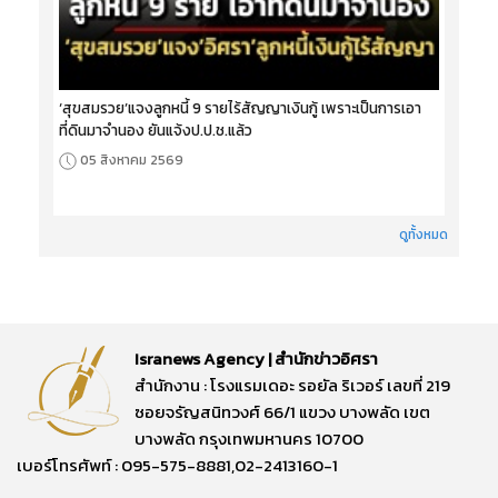
‘สุขสมรวย’แจงลูกหนี้ 9 รายไร้สัญญาเงินกู้ เพราะเป็นการเอา
ที่ดินมาจำนอง ยันแจ้งป.ป.ช.แล้ว
05 สิงหาคม 2569
ดูทั้งหมด
Isranews Agency | สำนักข่าวอิศรา
สำนักงาน : โรงแรมเดอะ รอยัล ริเวอร์ เลขที่ 219
ซอยจรัญสนิทวงศ์ 66/1 แขวง บางพลัด เขต
บางพลัด กรุงเทพมหานคร 10700
เบอร์โทรศัพท์ : 095-575-8881,02-2413160-1