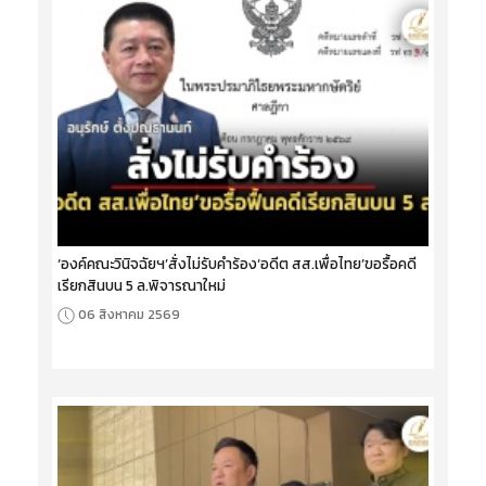
‘องค์คณะวินิจฉัยฯ’สั่งไม่รับคำร้อง‘อดีต สส.เพื่อไทย’ขอรื้อคดี
เรียกสินบน 5 ล.พิจารณาใหม่
06 สิงหาคม 2569