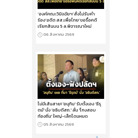
‘องค์คณะวินิจฉัยฯ’สั่งไม่รับคำ
ร้อง‘อดีต สส.เพื่อไทย’ขอรื้อคดี
เรียกสินบน 5 ล.พิจารณาใหม่
06 สิงหาคม 2569
ไม่มีเส้นสาย! 'อนุทิน' รับตั้งเอง 'ธีรุ
ตม์' นั่ง 'อธิบดีสถ.' ลั่น 'โกงสอบ
ท้องถิ่น' ใหญ่-เล็กโดนหมด
05 สิงหาคม 2569