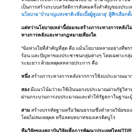
เป็นการสร้างระบบสวัสดิการสังคมครั้งสำคัญของประเ
นโยบาย 'บำนาญแห่งชาติ-เพิ่มเบี้ยผู้สูงอายุ' สู้ศึกเลือกต
แต่ทว่านโยบายเหล่านี้ย่อมจะสร้างภาระทางการคลังไม่น
ทางการคลังและทางกฎหมายเพียงใด
“ข้อห่วงใยที่สำคัญที่สุด คือ แม้นโยบายหลายอย่างที่
ร้อน และปัญหาของประชาชนกลุ่มต่างๆ โดยเฉพาะกลุ่ม
ระยะยาว ด้วยเหตุผลหลายประการ คือ
หนึ่ง
สร้างภาระทางการคลังจากการใช้งบประมาณมากเ
สอง
มีแนวโน้มว่าจะใช้เงินนอกงบประมาณผ่านรัฐวิสาหกิ
ผ่านกระบวนการงบประมาณและทำให้รัฐสภาในฐานะผ
สาม
สร้างบรรทัดฐานหรือวัฒนธรรมซึ่งทำลายวินัยของปร
โดยไม่สมเหตุผล หรือลดบทบาทของเครดิตบูโร
ทีมวิจัยของสถาบันวิจัยเพื่อการพัฒนาประเทศไทย(TDRI