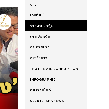
ข่าว
เวทีทัศน์
รายงาน-สกู๊ป
เกาะประเด็น
กระจายข่าว
ตะกร้าข่าว
"HOT" MAIL CORRUPTION
INFOGRAPHIC
อิศราอินไซด์
รวมข่าว ISRANEWS