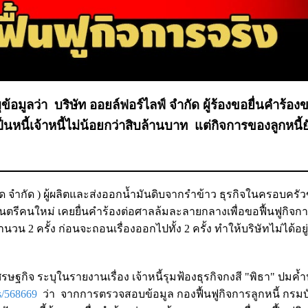
อมูลว่า บริษัท ออยล์ฟอร์ไลฟ์ จำกัด ผู้ร้องขอยื่นคำร้องข
นหนี้เจ้าหนี้ไม่น้อยกว่าสิบล้านบาท แต่กิจการของลูกหนี้ยั
ริฟู้ด จำกัด ) ผู้ผลิตและส่งออกน้ำมันดิบจากรำข้าว ธุรกิจในครอบคร
ฐมนตรีคนใหม่
เคยยื่นคำร้องต่อศาลล้มละลายกลางเพื่อขอฟื้นฟูกิจก
นวน 2 ครั้ง ก่อนจะถอนเรื่องออกไปทั้ง 2 ครั้ง ทำให้บริษัทไม่ได้อยู
รษฐกิจ ระบุในรายงานเรื่อง เจ้าหนี้รุมฟ้องธุรกิจกงสี "พิธา" ปมค้
ss/568669
ว่า จากการ
ตรวจสอบข้อมูล กองฟื้นฟูกิจการลูกหนี้ กรมบ