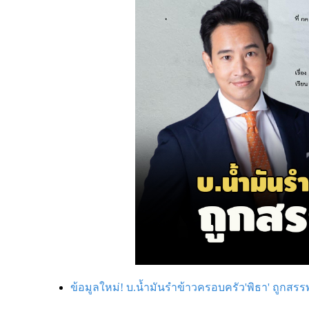
ข้อมูลใหม่! บ.น้ำมันรำข้าวครอบครัว'พิธา' ถูกสรร