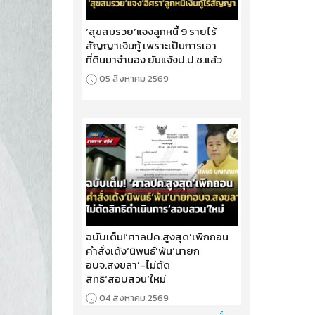
‘สุขสมรวย’แจงลูกหนี้ 9 รายไร้
สัญญาเงินกู้ เพราะเป็นการเอา
ที่ดินมาจำนอง ยันแจ้งป.ป.ช.แล้ว
05 สิงหาคม 2569
ฉบับเต็ม!‘ศาลปค.สูงสุด’เพิกถอน
คำสั่งเด้ง‘นิพนธ์’พ้น‘นายก
อบจ.สงขลา’-ไม่ตัด
สิทธิ‘สอบสวน’ใหม่
04 สิงหาคม 2569