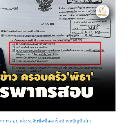
พากรสอบ แจ้งระงับขีดชื่อ-เสร็จชำระบัญชีแล้ว