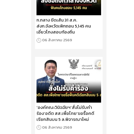
ก.กลาง ขีดเส้น 31 ส.ค.
ส่งก.จังหวัดเพิกถอน 5,145 คน
เอี่ยวโกงสอบท้องถิ่น
06 สิงหาคม 2569
‘องค์คณะวินิจฉัยฯ’สั่งไม่รับคำ
ร้อง‘อดีต สส.เพื่อไทย’ขอรื้อคดี
เรียกสินบน 5 ล.พิจารณาใหม่
06 สิงหาคม 2569