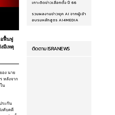
เกาะติดข่าวเลือกตั้ง ปี 66
รวมผลงานข่าวยุค AI จากผู้เข้า
อบรมหลักสูตร AI4MEDIA
อฟื้นฟู
งมีเหตุ
ติดตาม ISRANEWS
ัวของ นาย
าร หลังจาก
่ใน
ำประกัน
ังคับคดี