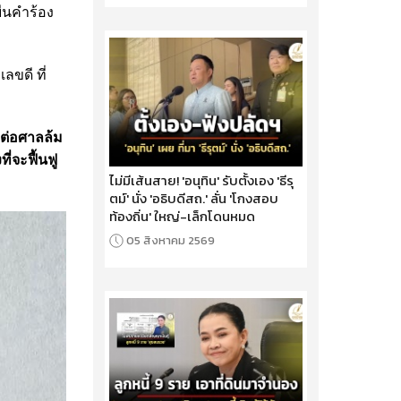
ื่นคำร้อง
ลขดี ที่
ารต่อศาลล้ม
ี่จะฟื้นฟู
ไม่มีเส้นสาย! 'อนุทิน' รับตั้งเอง 'ธีรุ
ตม์' นั่ง 'อธิบดีสถ.' ลั่น 'โกงสอบ
ท้องถิ่น' ใหญ่-เล็กโดนหมด
05 สิงหาคม 2569