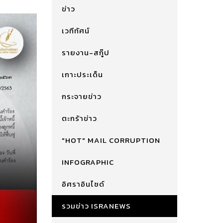
ข่าว
เวทีทัศน์
รายงาน-สกู๊ป
เกาะประเด็น
กระจายข่าว
ตะกร้าข่าว
"HOT" MAIL CORRUPTION
INFOGRAPHIC
อิศราอินไซด์
รวมข่าว ISRANEWS