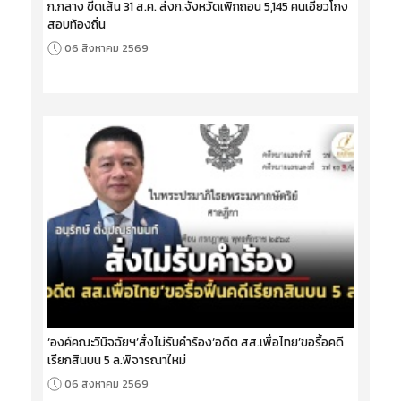
ก.กลาง ขีดเส้น 31 ส.ค. ส่งก.จังหวัดเพิกถอน 5,145 คนเอี่ยวโกง
สอบท้องถิ่น
06 สิงหาคม 2569
‘องค์คณะวินิจฉัยฯ’สั่งไม่รับคำร้อง‘อดีต สส.เพื่อไทย’ขอรื้อคดี
เรียกสินบน 5 ล.พิจารณาใหม่
06 สิงหาคม 2569