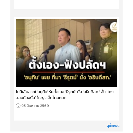
ไม่มีเส้นสาย! 'อนุทิน' รับตั้งเอง 'ธีรุตม์' นั่ง 'อธิบดีสถ.' ลั่น 'โกง
สอบท้องถิ่น' ใหญ่-เล็กโดนหมด
05 สิงหาคม 2569
ดูทั้งหมด