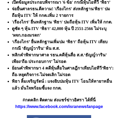
เปิดข้อมูลประกอบพิจารณา
'6 ข้อ' กรณีหุ้นไอทีวี ‘พิธา’
จ่อยื่นศาลรธน.ตีความ!
'เรืองไกร' ส่งหลักฐาน'พิธา' ปม
ถือหุ้น ITV ให้ กกต.เพิ่ม 2 รายการ
'เรืองไกร' ยื่นหลักฐาน 'พิธา' ปมถือหุ้น ITV เพิ่มให้ กกต.
ดูชัด ๆ หุ้น
ITV ‘พิธา’ 42,000 หุ้น ปี 2551-2566 ไม่ระบุ
‘ผจก.กองมรดก’
‘เรืองไกร’ ยื่นหลักฐานเพิ่มปม ‘พิธา’ ถือหุ้น ITV เทียบ
กรณี ‘ธัญญ์วาริน’ พ้น ส.ส.
พลิกคำพิพากษาศาล รธน.คดีหุ้นสื่อ ส.ส.
‘ธัญญ์วาริน’
เพียง‘ถือ-ประกอบการ’ ไม่รอด
ย้อนคำพิพากษา 4 คดีหุ้นสื่อในศาลฎีกาเทียบไอทีวี‘พิธา’:
ถือ-หยุดกิจการ-ไม่จดเลิก ไม่รอด
พิธา ลิ้มเจริญรัตน์ : แจงยิบปมหุ้น ITV โอนให้ทายาทอื่น
แล้ว มั่นใจพร้อมชี้แจง กกต.
#กดคลิก ติดตาม ส่งแชร์ข่าวอิศรา ได้ที่นี่
https://www.facebook.com/isranewsfanpage