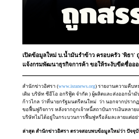
เปิดข้อมูลใหม่ บ.น้ำมันรำข้าว ครอบครัว 'พิธา
แจ้งกรมพัฒนาธุรกิจการค้า ขอให้ระงับขีดชื่อ
สำนักข่าวอิศรา (
www.isranews.org
) รายงานความคืบหน้า
เดิม บริษัท ซีอีโอ อกริฟู้ด จำกัด ) ผู้ผลิตและส่งออกน
ก้าวไกล ว่าที่นายกรัฐมนตรีคนใหม่ ว่า นอกจากปรากฏข่
ขอฟื้นฟูกิจการ หลังจากถูกเจ้าหนี้สถาบันการเงินหลายแห่
บริษัทไม่ได้อยู่ในกระบวนการฟื้นฟูหรือล้มละลายแต่อย
ล่าสุด สำนักข่าวอิศรา ตรวจสอบพบข้อมูลใหม่ว่า ปัจจ