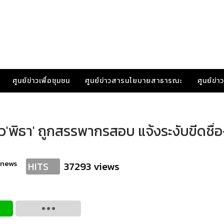
ศูนย์ข่าวเพื่อชุมชน
ศูนย์ข่าวสารนโยบายสาธารณะ
ศูนย์ข่
ัว'พิธา' ถูกสรรพากรสอบ แจ้งระงับขีดชื่อ
anews
37293 views
HITS