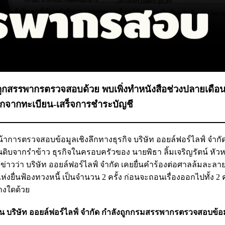
' ถูกสรรพากรตรวจสอบด้วย พบเพิ่งทำหนังสือช่วงปลายเดือ
ออกจากทะเบียน-เสร็จการชำระบัญชี
การตรวจสอบข้อมูลเชิงลึกทางธุรกิจ บริษัท ออยล์ฟอร์ไลฟ์ จำกัด 
้ำมันดิบจากรำข้าว ธุรกิจในครอบครัวของ นายพิธา ลิ้มเจริญรัตน์ หั
าวว่า บริษัท ออยล์ฟอร์ไลฟ์ จำกัด เคยยื่นคำร้องต่อศาลล้มละลาย
งยื่นฟ้องทวงหนี้ เป็นจำนวน 2 ครั้ง ก่อนจะถอนเรื่องออกไปทั้ง 2 ค
่างใดด้วย
ุบัน บริษัท ออยล์ฟอร์ไลฟ์ จำกัด กำลังถูกกรมสรรพากรตรวจสอบข้อ