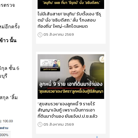
การตรวจ
ไม่มีเส้นสาย! 'อนุทิน' รับตั้งเอง 'ธีรุ
ตม์' นั่ง 'อธิบดีสถ.' ลั่น 'โกงสอบ
ท้องถิ่น' ใหญ่-เล็กโดนหมด
ม่อีกครั้ง
05 สิงหาคม 2569
ข้าว นั้น
ุล ชั้น 6
บุรี
กุล ‘ลิ้ม
‘สุขสมรวย’แจงลูกหนี้ 9 รายไร้
สัญญาเงินกู้ เพราะเป็นการเอา
ที่ดินมาจำนอง ยันแจ้งป.ป.ช.แล้ว
05 สิงหาคม 2569