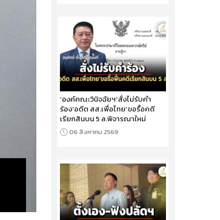
‘องค์คณะวินิจฉัยฯ’สั่งไม่รับคำ
ร้อง‘อดีต สส.เพื่อไทย’ขอรื้อคดี
เรียกสินบน 5 ล.พิจารณาใหม่
06 สิงหาคม 2569