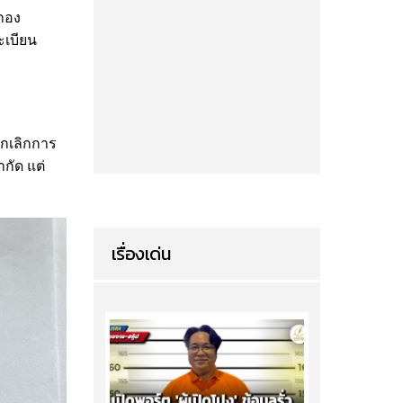
รกอง
ะเบียน
ยกเลิกการ
กัด แต่
เรื่องเด่น