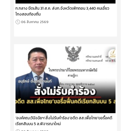
ก.กลาง ขีดเส้น 31 ส.ค. ส่งก.จังหวัดเพิกถอน 3,440 คนเอี่ยว
โกงสอบท้องถิ่น
06 สิงหาคม 2569
‘องค์คณะวินิจฉัยฯ’สั่งไม่รับคำร้อง‘อดีต สส.เพื่อไทย’ขอรื้อคดี
เรียกสินบน 5 ล.พิจารณาใหม่