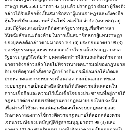
ราษฎร พ.ศ. 2561 มาตรา 42 (3) แล้ว ปรากฏว่า ต่อมา ผู้ร้องดัง
กล่าวได้รับเลือกตั้งเป็นสมาชิกสภาผู้แทนราษฎรและยังคงถือ
หุ้นในบริษัท แอดวานซ์ อินโฟร์ เซอร์วิส จำกัด (มหาชน) อยู่
และมีผู้ร้องเสนอเป็นคดีต่อศาลรัฐธรรมนูญเพื่อพิจารณา
วินิจฉัยลักษณะต้องห้ามในการเป็นสมาชิกสภาผู้แทนราษฎร
ของบุคคลดังกล่าวตามมาตรา 101 (6) ประกอบมาตรา 98 (3)
ของรัฐธรรมนูญแห่งราชอาณาจักรไทย แล้วปรากฏว่า ศาล
รัฐธรรมนูญวินิจฉัยว่า บุคคลดังกล่าวมีลักษณะต้องห้ามตาม
มาตราดังกล่าวแล้ว โดยไม่พิจารณาเจตนารมณ์ของกฎหมาย
ดังบรรทัดฐานคำสั่งศาลฎีกาข้างต้น กรณีย่อมก่อให้เกิดผล
ประหลาดและกระทบกระเทือนต่อความเป็นเอกภาพของ
ระบบกฎหมายเป็นอย่างยิ่ง อันก่อให้เกิดความสั่นคลอนใน
ความเชื่อถือและความไว้เนื้อเชื่อใจของประชาชนที่อยู่ภายใต้
กฎหมายต่อระบบบรรทัดฐานทางกฎหมายของไทย ฉะนั้น
เพื่อดำรงไว้ซึ่งความแน่นอนชัดเจนในระบบกฎหมายและ
รักษาครรลองการใช้การตีความกฎหมายให้สอดคล้องตาม
เจตนารมณ์ของบทบัญญัติรัฐธรรมนูญมาตรา 98 (3) และ
มาตรา 101 (6) ศาลรัฐธรรมนูญพึงรักษาความเป็นเอกภาพใน