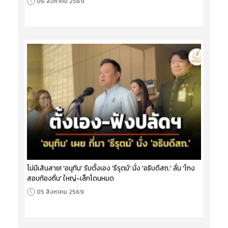
06 สิงหาคม 2569
ไม่มีเส้นสาย! 'อนุทิน' รับตั้งเอง 'ธีรุตม์' นั่ง 'อธิบดีสถ.' ลั่น 'โกง
สอบท้องถิ่น' ใหญ่-เล็กโดนหมด
05 สิงหาคม 2569