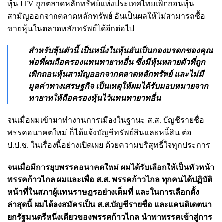
หุ้น ITV ถูกตลาดหลักทรัพย์แห่งประเทศไทยเพิกถอนหุ้น
สามัญออกจากตลาดหลักทรัพย์ อันเป็นผลให้ไม่สามารถซื้อ
ขายหุ้นในตลาดหลักทรัพย์ได้อีกต่อไป
สำหรับหุ้นตัวนี้ เป็นหนึ่งในหุ้นอันเป็นกองมรดกของคุณ
พ่อที่ผมถือครองแทนทายาทอื่น ซึ่งมีหุ้นหลายตัวที่ถูก
เพิกถอนหุ้นสามัญออกจากตลาดหลักทรัพย์ และไม่มี
มูลค่าทางเศรษฐกิจ เป็นเหตุให้ผมได้รับมอบหมายจาก
ทายาทให้ถือครองหุ้นไว้แทนทายาทอื่น
จนเมื่อผมเข้ามาทำงานการเมืองในฐานะ ส.ส. บัญชีรายชื่อ
พรรคอนาคตใหม่ ก็ได้แจ้งบัญชีทรัพย์สินและหนี้สิน ต่อ
ป.ป.ช. ในเรื่องนี้อย่างเปิดเผย ด้วยความบริสุทธิ์ใจทุกประการ
จนเมื่อมีการยุบพรรคอนาคตใหม่ ผมได้รับเลือกให้เป็นหัวหน้า
พรรคก้าวไกล ผมและเพื่อ ส.ส. พรรคก้าวไกล ทุกคนได้ปฏิบัติ
หน้าที่ในสภาผู้แทนราษฎรอย่างเต็มที่ และในการเลือกตั้ง
ล่าสุดนี้ ผมได้ลงสมัครเป็น ส.ส.บัญชีรายชื่อ และแคนดิเดตนา
ยกรัฐมนตรีหนึ่งเดียวของพรรคก้าวไกล นำพาพรรคเข้าสู่การ