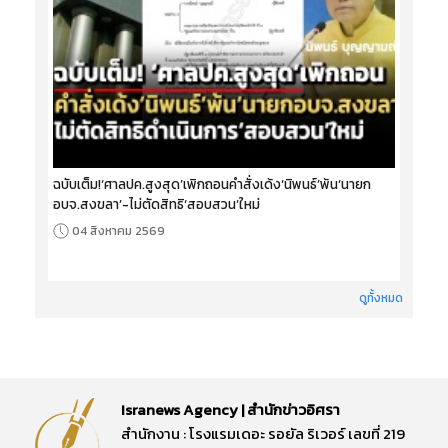
ฉบับเต็ม!‘ศาลปค.สูงสุด’เพิกถอนคำสั่งเด้ง‘นิพนธ์’พ้น‘นายก
อบจ.สงขลา’-ไม่ตัดสิทธิ‘สอบสวน’ใหม่
04 สิงหาคม 2569
ดูทั้งหมด
Isranews Agency | สำนักข่าวอิศรา
สำนักงาน : โรงแรมเดอะ รอยัล ริเวอร์ เลขที่ 219