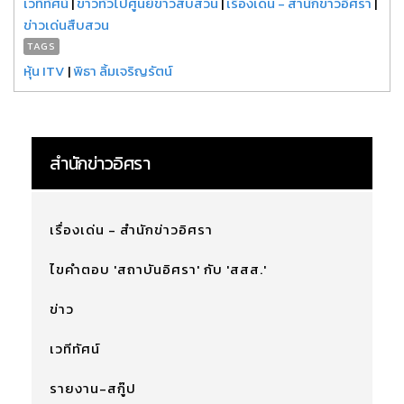
เวทีทัศน์
|
ข่าวทั่วไปศูนย์ข่าวสืบสวน
|
เรื่องเด่น - สำนักข่าวอิศรา
|
ข่าวเด่นสืบสวน
TAGS
หุ้น ITV
|
พิธา ลิ้มเจริญรัตน์
สำนักข่าวอิศรา
เรื่องเด่น - สำนักข่าวอิศรา
ไขคำตอบ 'สถาบันอิศรา' กับ 'สสส.'
ข่าว
เวทีทัศน์
รายงาน-สกู๊ป