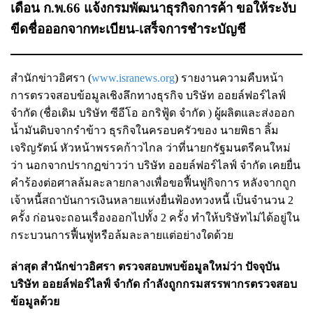
เดือน ก.พ.66 แจ้งกรมพัฒนาธุรกิจการค้า ขอให้ระงับ
ขีดชื่อออกจากทะเบียน-เสร็จการชำระบัญชี
สำนักข่าวอิศรา (
www.isranews.org
) รายงานความคืบหน้า
การตรวจสอบข้อมูลเชิงลึกทางธุรกิจ บริษัท ออยล์ฟอร์ไลฟ์
จำกัด (ชื่อเดิม บริษัท ซีอีโอ อกริฟู้ด จำกัด ) ผู้ผลิตและส่งออก
น้ำมันดิบจากรำข้าว ธุรกิจในครอบครัวของ นายพิธา ลิ้ม
เจริญรัตน์ หัวหน้าพรรคก้าวไกล ว่าที่นายกรัฐมนตรีคนใหม่
ว่า นอกจากปรากฏข่าวว่า บริษัท ออยล์ฟอร์ไลฟ์ จำกัด เคยยื่น
คำร้องต่อศาลล้มละลายกลางเพื่อขอฟื้นฟูกิจการ หลังจากถูก
เจ้าหนี้สถาบันการเงินหลายแห่งยื่นฟ้องทวงหนี้ เป็นจำนวน 2
ครั้ง ก่อนจะถอนเรื่องออกไปทั้ง 2 ครั้ง ทำให้บริษัทไม่ได้อยู่ใน
กระบวนการฟื้นฟูหรือล้มละลายแต่อย่างใดด้วย
ล่าสุด สำนักข่าวอิศรา ตรวจสอบพบข้อมูลใหม่ว่า ปัจจุบัน
บริษัท ออยล์ฟอร์ไลฟ์ จำกัด กำลังถูกกรมสรรพากรตรวจสอบ
ข้อมูลด้วย