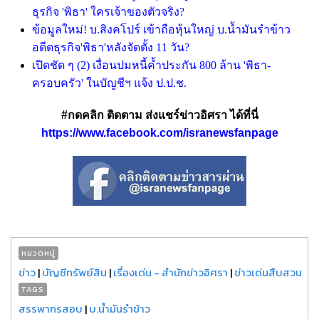
ธุรกิจ
'พิธา' ใครเจ้าของตัวจริง?
ข้อมูลใหม่! บ.สิงคโปร์ เข้าถือหุ้นใหญ่ บ.น้ำมันรำข้าว
อดีตธุรกิจ
'พิธา'หลังจัดตั้ง 11 วัน?
เปิดชัด ๆ (
2) เงื่อนปมหนี้ค้ำประกัน 800 ล้าน 'พิธา-
ครอบครัว' ในบัญชีฯ แจ้ง ป.ป.ช.
#กดคลิก ติดตาม ส่งแชร์ข่าวอิศรา ได้ที่นี่
https://www.facebook.com/isranewsfanpage
หมวดหมู่
ข่าว
|
บัญชีทรัพย์สิน
|
เรื่องเด่น - สำนักข่าวอิศรา
|
ข่าวเด่นสืบสวน
TAGS
สรรพากรสอบ
|
บ.น้ำมันรำข้าว