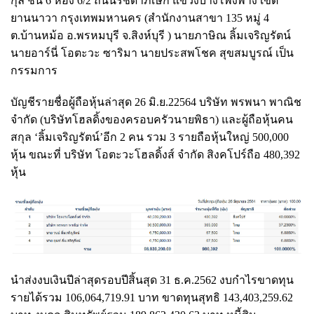
กุล ชั้น 6 ห้อง 6/2 ถนนรัชดาภิเษก แขวงบางโพงพาง เขต
ยานนาวา กรุงเทพมหานคร (สำนักงานสาขา 135 หมู่ 4
ต.บ้านหม้อ อ.พรหมบุรี จ.สิงห์บุรี ) นายภาษิณ ลิ้มเจริญรัตน์
นายอาร์นี่ โอตะวะ ซาริมา นายประสพโชค สุขสมบูรณ์ เป็น
กรรมการ
บัญชีรายชื่อผู้ถือหุ้นล่าสุด 26 มิ.ย.22564 บริษัท พรพนา พาณิช
จำกัด (บริษัทโฮลดิ้งของครอบครัวนายพิธา) และผู้ถือหุ้นคน
สกุล ‘ลิ้มเจริญรัตน์’อีก 2 คน รวม 3 รายถือหุ้นใหญ่ 500,000
หุ้น ขณะที่ บริษัท โอตะวะโฮลดิ้งส์ จำกัด สิงคโปร์ถือ 480,392
หุ้น
นำส่งงบเงินปีล่าสุดรอบปีสิ้นสุด 31 ธ.ค.2562 งบกำไรขาดทุน
รายได้รวม 106,064,719.91 บาท ขาดทุนสุทธิ 143,403,259.62