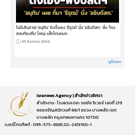
ไม่มีเส้นสาย! 'อนุทิน' รับตั้งเอง 'ธีรุตม์' นั่ง 'อธิบดีสถ.' ลั่น 'โกง
สอบท้องถิ่น' ใหญ่-เล็กโดนหมด
05 สิงหาคม 2569
ดูทั้งหมด
Isranews Agency | สำนักข่าวอิศรา
สำนักงาน : โรงแรมเดอะ รอยัล ริเวอร์ เลขที่ 219
ซอยจรัญสนิทวงศ์ 66/1 แขวง บางพลัด เขต
บางพลัด กรุงเทพมหานคร 10700
เบอร์โทรศัพท์ : 095-575-8881,02-2413160-1