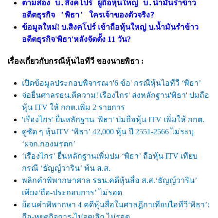
ตามส่อง บ.สิงคโปร์ ผู้ถือหุ้นใหญ่ บ.น้ำมันรำข้าว
อดีตธุรกิจ 'พิธา' ใครเจ้าของตัวจริง?
ข้อมูลใหม่! บ.สิงคโปร์ เข้าถือหุ้นใหญ่ บ.น้ำมันรำข้าว
อดีตธุรกิจ'พิธา'หลังจัดตั้ง 11 วัน?
เรื่องเกี่ยวกับกรณีหุ้นไอทีวี ของนายพิธา :
เปิดข้อมูลประกอบพิจารณา
'6 ข้อ' กรณีหุ้นไอทีวี ‘พิธา’
จ่อยื่นศาลรธน.ตีความ!
'เรืองไกร' ส่งหลักฐาน'พิธา' ปมถือ
หุ้น ITV ให้ กกต.เพิ่ม 2 รายการ
'เรืองไกร' ยื่นหลักฐาน 'พิธา' ปมถือหุ้น ITV เพิ่มให้ กกต.
ดูชัด ๆ หุ้น
ITV ‘พิธา’ 42,000 หุ้น ปี 2551-2566 ไม่ระบุ
‘ผจก.กองมรดก’
‘เรืองไกร’ ยื่นหลักฐานเพิ่มปม ‘พิธา’ ถือหุ้น ITV เทียบ
กรณี ‘ธัญญ์วาริน’ พ้น ส.ส.
พลิกคำพิพากษาศาล รธน.คดีหุ้นสื่อ ส.ส.
‘ธัญญ์วาริน’
เพียง‘ถือ-ประกอบการ’ ไม่รอด
ย้อนคำพิพากษา
4 คดีหุ้นสื่อในศาลฎีกาเทียบไอทีวี‘พิธา’:
ถือ-หยุดกิจการ-ไม่จดเลิก ไม่รอด