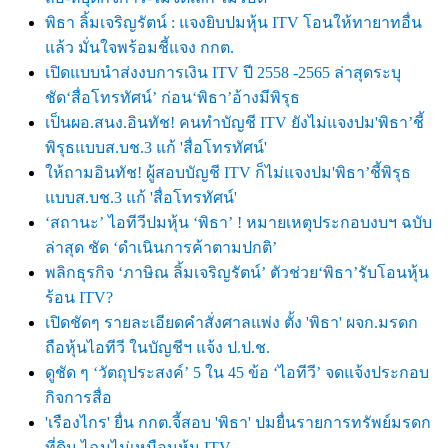
พิธา ลิ้มเจริญรัตน์ : แจงยิบปมหุ้น
ITV โอนให้ทายาทอื่น
แล้ว มั่นใจพร้อมชี้แจง กกต.
เปิดแบบนำส่งงบการเงิน
ITV ปี 2558 -2565 ล่าสุดระบุ
ชัด‘สื่อโทรทัศน์’ ก่อน‘พิธา’อ้างมีพิรุธ
เป็นผอ.สนง.อินทัช! คนทำบัญชี
ITV ยังไม่แจงปม'พิธา’ชี้
พิรุธแบบส.บช.3 แก้ 'สื่อโทรทัศน์'
ให้ถามอินทัช! ผู้สอบบัญชี
ITV ก็ไม่แจงปม'พิธา’ชี้พิรุธ
แบบส.บช.3 แก้ 'สื่อโทรทัศน์'
‘สถานะ’ ไอทีวีปมหุ้น ‘พิธา’ ! หมายเหตุประกอบงบฯ ฉบับ
ล่าสุด ชัด ‘ดำเนินการค้าตามปกติ’
พลิกธุรกิจ
‘ภาษิณ ลิ้มเจริญรัตน์’ ตัวช่วย‘พิธา’รับโอนหุ้น
ร้อน ITV?
เ
ปิดชัดๆ รายละเอียดคำสั่งศาลแพ่ง ตั้ง
'พิธา' ผจก.มรดก
ถือหุ้นไอทีวี ในบัญชีฯ แจ้ง ป.ป.ช.
ดูชัด ๆ
‘วัตถุประสงค์’ 5 ใน 45 ข้อ ‘ไอทีวี’ จดแจ้งประกอบ
กิจการสื่อ
'เรืองไกร' ยื่น กกต.จี้สอบ 'พิธา' ปมยื่นรายการทรัพย์มรดก
ที่ดิน ไฉนไม่เหมือนหุ้น ITV