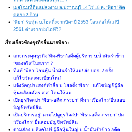
เผยโฉมที่ดินแปลงงาม อ.ปราณบุรี 14 ไร่ 18 ล. ‘พิธา’ ติด
คลอง 2 ด้าน
‘พิธา’ รับหุ้น บ.โฮลดิ้งจากบิดาปี 2553 โอนต่อให้แม่ปี
2561 ต่างจากปมไอทีวี?
เรื่องเกี่ยวข้องธุรกิจอื่นนายพิธา :
แกะกระดุมธุรกิจ
‘ทิม-พิธา’อดีตผู้บริหาร บ.น้ำมันรำข้าว
‘ของจริง’ในสภาฯ ?
ที่แท้
‘พิธา’โอนหุ้น น้ำมันรำให้แม่! ส่ง บอจ. 2 ครั้ง –
แก้ไขวันลงทะเบียนใหม่
แจ้งวัตถุประสงค์ทำสื่อ บ.โฮลดิ้ง
‘พิธา’– แก้ไขบัญชีผู้ถือ
หุ้นหลังสมัคร ส.ส. โอนให้แม่
เปิดธุรกิจสปา
‘พิธา-อดีต ภรรยา’ ที่มา ‘เรืองไกร’ยื่นสอบ
บัญชีทรัพย์สิน
เปิดบริการอยู่! ตามไปดูธุรกิจสปา
‘พิธา-อดีต ภรรยา’ ปม
‘เรืองไกร’ ยื่นสอบบัญชีทรัพย์สิน
ตามส่อง บ.สิงคโปร์ ผู้ถือหุ้นใหญ่ บ.น้ำมันรำข้าว อดีต