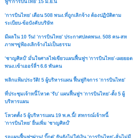
ฟูฯ‘การบินไทย’ 15 มิ.ย.นี้
‘การบินไทย’ เตือน 508 พนง.ที่ถูกเลิกจ้าง ต้องปฏิบัติตาม
ระเบียบ-ข้อบังคับบริษัท
มีผลใน 10 วัน! ‘การบินไทย’ ประกาศปลดพนง. 508 คน-สห
ภาพฯขู่ฟ้องเลิกจ้างไม่เป็นธรรม
‘ชาญศิลป์’ มั่นใจศาลไฟเขียวแผนฟื้นฟูฯ ‘การบินไทย’-เผยยอด
พนง.เข้าเออร์ลี่ฯ 6.6 พันคน
พลิกแฟ้มประวัติ! 5 ผู้บริหารแผน ฟื้นฟูกิจการ ‘การบินไทย’
ที่ประชุมเจ้าหนี้โหวต ‘รับ’ แผนฟื้นฟูฯ ‘การบินไทย’-ตั้ง 5 ผู้
บริหารแผน
โหวตตั้ง 5 ผู้บริหารแผน 19 พ.ค.นี้! สหกรณ์เจ้าหนี้
‘การบินไทย’ ยื่นเพิ่ม ‘ชาญศิลป์'
รอแผนฟื้นฟูฯผ่าน! บิ๊กตู่' ยันยังไม่ใส่เงิน 'การบินไทย'-ลั่นไม่มี