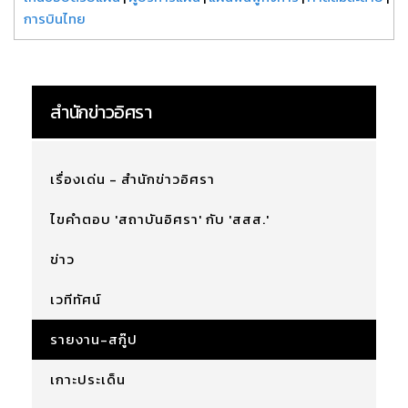
การบินไทย
สำนักข่าวอิศรา
เรื่องเด่น - สำนักข่าวอิศรา
ไขคำตอบ 'สถาบันอิศรา' กับ 'สสส.'
ข่าว
เวทีทัศน์
รายงาน-สกู๊ป
เกาะประเด็น