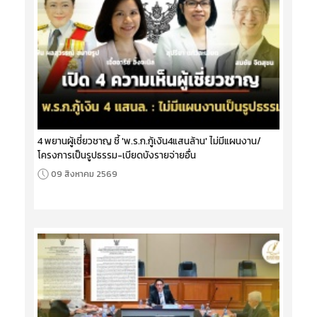
4 พยานผู้เชี่ยวชาญ ชี้ 'พ.ร.ก.กู้เงิน4แสนล้าน' ไม่มีแผนงาน/
โครงการเป็นรูปธรรม-เบียดบังรายจ่ายอื่น
09 สิงหาคม 2569