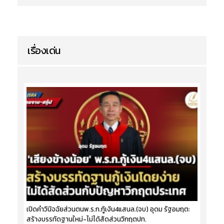
เรื่องเด่น
เปิดคำวินิจฉัยส่วนตนพ.ร.ก.กู้เงิน4แสนล.(จบ) อุดม รัฐอมฤต:
สร้างบรรทัดฐานใหม่-ไม่ได้สัดส่วนวิกฤตปท.