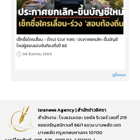
เช็กชื่อใครเลื่อน - (โกง) ร่วง! 'กสถ.' ประกาศยกเลิก-ขึ้นบัญชี
ใหม่ผู้สอบแข่งขันท้องถิ่นปี 68
08 สิงหาคม 2569
ดูทั้งหมด
Isranews Agency | สำนักข่าวอิศรา
สำนักงาน : โรงแรมเดอะ รอยัล ริเวอร์ เลขที่ 219
ซอยจรัญสนิทวงศ์ 66/1 แขวง บางพลัด เขต
บางพลัด กรุงเทพมหานคร 10700
เบอร์โทรศัพท์ : 095-575-8881,02-2413160-1