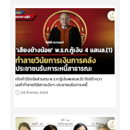
เปิดคำวินิจฉัยส่วนตน พ.ร.ก.กู้เงิน4แสนล.(1) จิรนิติ หะวา
นนท์:ทำลายวินัยการเงินฯ-ประชาชนรับภาระหนี้
09 สิงหาคม 2569