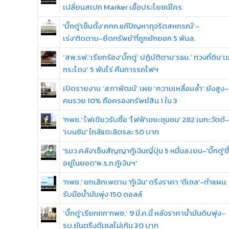
เปลี่ยนสเปก Marker เอื้อประโยชน์ใคร
'บิ๊กตู่'เซ็นตั้ง‘คกก.แก้ปัญหาทุจริตสหกรณ์’-
เร่ง'ติดตาม-ยึดทรัพย์'ที่ถูกยักยอก 5 พันล.
‘สพ.รฟ.’เรียกร้อง‘บิ๊กตู่’ ปฏิบัติตาม‘รธน.’ ทวงที่ดิน‘เ
กระโดง’ 5 พันไร่ คืนการรถไฟฯ
เปิดรายงาน ‘สภาพัฒน์’ เผย ‘ความเหลื่อมล้ำ’ ยังสูง-
คนรวย 10% ถือครองทรัพย์สิน 1 ใน 3
'กพช.' ไฟเขียวรับซื้อ 'ไฟฟ้าขยะชุมชน' 282 เมกะวัตต์-
'เบนซิน' ใกล้แตะลิตรละ 50 บาท
'รมว.คลัง'เซ็นสัญญากู้เงินญี่ปุ่น 5 หมื่นล.เยน-'บิ๊กตู่'ชี้
อยู่ในยอด'พ.ร.ก.กู้เงินฯ'
'กพช.' ยกเลิกเพดาน 'กู้เงิน' ตรึงราคา 'ดีเซล'-ทำแผน
รับมือน้ำมันพุ่ง 150 ดอลล์
‘บิ๊กตู่’เรียกถก‘กพช.’ 9 มี.ค.นี้ หลังราคาน้ำมันดิบพุ่ง-
รบ.ยันตรึงดีเซลไม่เกิน 30 บาท