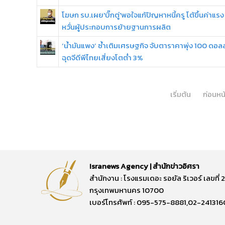
โฆษก รบ.เผย'บิ๊กตู่'พอใจแก้ปัญหาหนี้ครู โต้ขึ้นค่าแรง
หวั่นผู้ประกอบการย้ายฐานการผลิต
‘น้ำมันแพง’ ซ้ำเติมเศรษฐกิจ จับตาราคาพุ่ง 100 ดอลล
ฉุดจีดีพีไทยเสี่ยงโตต่ำ 3%
เริ่มต้น
ก่อนหน
Isranews Agency | สำนักข่าวอิศรา
สำนักงาน : โรงแรมเดอะ รอยัล ริเวอร์ เลขท
กรุงเทพมหานคร 10700
เบอร์โทรศัพท์ : 095-575-8881,02-241316