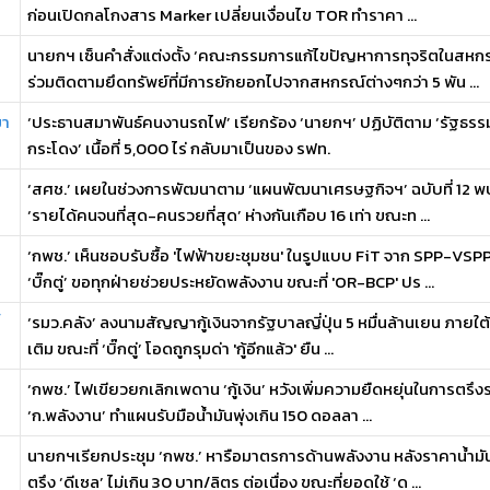
ก่อนเปิดกลโกงสาร Marker เปลี่ยนเงื่อนไข TOR ทำราคา ...
นายกฯ เซ็นคำสั่งแต่งตั้ง ‘คณะกรรมการแก้ไขปัญหาการทุจริตในสหกร
ร่วมติดตามยึดทรัพย์ที่มีการยักยอกไปจากสหกรณ์ต่างๆกว่า 5 พัน ...
ขา
‘ประธานสมาพันธ์คนงานรถไฟ’ เรียกร้อง ‘นายกฯ’ ปฏิบัติตาม ‘รัฐธรรมน
กระโดง’ เนื้อที่ 5,000 ไร่ กลับมาเป็นของ รฟท.
‘สศช.’ เผยในช่วงการพัฒนาตาม ‘แผนพัฒนาเศรษฐกิจฯ’ ฉบับที่ 12 พบค
‘รายได้คนจนที่สุด-คนรวยที่สุด’ ห่างกันเกือบ 16 เท่า ขณะท ...
‘กพช.’ เห็นชอบรับซื้อ 'ไฟฟ้าขยะชุมชน' ในรูปแบบ FiT จาก SPP-VSP
‘บิ๊กตู่’ ขอทุกฝ่ายช่วยประหยัดพลังงาน ขณะที่ 'OR-BCP' ปร ...
‘รมว.คลัง’ ลงนามสัญญากู้เงินจากรัฐบาลญี่ปุ่น 5 หมื่นล้านเยน ภายใต้ 
เติม ขณะที่ ‘บิ๊กตู่’ โอดถูกรุมด่า 'กู้อีกแล้ว' ยืน ...
‘กพช.’ ไฟเขียวยกเลิกเพดาน ‘กู้เงิน’ หวังเพิ่มความยืดหยุ่นในการตรึงร
‘ก.พลังงาน’ ทำแผนรับมือน้ำมันพุ่งเกิน 150 ดอลลา ...
นายกฯเรียกประชุม ‘กพช.’ หารือมาตรการด้านพลังงาน หลังราคาน้ำมั
ตรึง ‘ดีเซล’ ไม่เกิน 30 บาท/ลิตร ต่อเนื่อง ขณะที่ยอดใช้ ‘ด ...