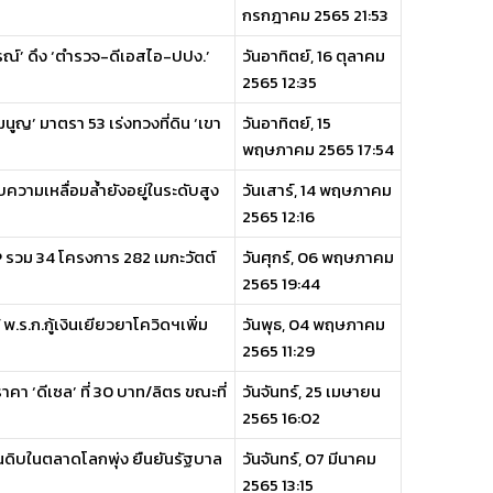
กรกฎาคม 2565 21:53
ณ์’ ดึง ‘ตำรวจ-ดีเอสไอ-ปปง.’
วันอาทิตย์, 16 ตุลาคม
2565 12:35
ูญ’ มาตรา 53 เร่งทวงที่ดิน ‘เขา
วันอาทิตย์, 15
พฤษภาคม 2565 17:54
วามเหลื่อมล้ำยังอยู่ในระดับสูง
วันเสาร์, 14 พฤษภาคม
2565 12:16
P รวม 34 โครงการ 282 เมกะวัตต์
วันศุกร์, 06 พฤษภาคม
2565 19:44
พ.ร.ก.กู้เงินเยียวยาโควิดฯเพิ่ม
วันพุธ, 04 พฤษภาคม
2565 11:29
าคา ‘ดีเซล’ ที่ 30 บาท/ลิตร ขณะที่
วันจันทร์, 25 เมษายน
2565 16:02
นดิบในตลาดโลกพุ่ง ยืนยันรัฐบาล
วันจันทร์, 07 มีนาคม
2565 13:15