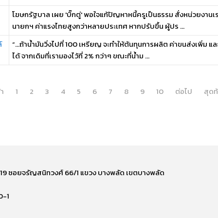
โฆษกรัฐบาล เผย 'บิ๊กตู่' พอใจแก้ปัญหาหนี้ครูเป็นธรรม สั่งหน่วยงานเ
นายกฯ ค่าแรงไทยสูงกว่าหลายประเทศ หากปรับขึ้น ผู้ปร ...
์
“…ถ้าน้ำมันวิ่งไปที่ 100 เหรียญ จะทำให้ต้นทุนการผลิต ค่าขนส่งเพิ่ม แล
ได้ จากเดิมที่เรามองไว้ที่ 2% กว่าๆ ขณะที่น้ำม ...
้า
1
2
3
4
5
6
7
8
9
10
ต่อไป
สุดท
ี่ 219 ซอยจรัญสนิทวงศ์ 66/1 แขวง บางพลัด เขตบางพลัด
0-1