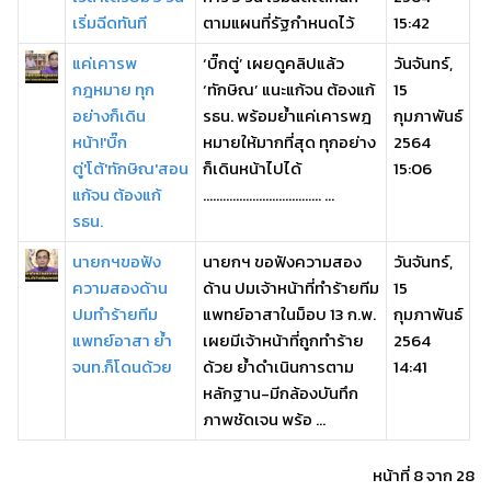
เริ่มฉีดทันที
ตามแผนที่รัฐกำหนดไว้
15:42
แค่เคารพ
‘บิ๊กตู่’ เผยดูคลิปแล้ว
วันจันทร์,
กฎหมาย ทุก
‘ทักษิณ’ แนะแก้จน ต้องแก้
15
อย่างก็เดิน
รธน. พร้อมย้ำแค่เคารพฎ
กุมภาพันธ์
หน้า!'บิ๊ก
หมายให้มากที่สุด ทุกอย่าง
2564
ตู่'โต้'ทักษิณ'สอน
ก็เดินหน้าไปได้
15:06
แก้จน ต้องแก้
.................................... ...
รธน.
นายกฯขอฟัง
นายกฯ ขอฟังความสอง
วันจันทร์,
ความสองด้าน
ด้าน ปมเจ้าหน้าที่ทำร้ายทีม
15
ปมทำร้ายทีม
แพทย์อาสาในม็อบ 13 ก.พ.
กุมภาพันธ์
แพทย์อาสา ย้ำ
เผยมีเจ้าหน้าที่ถูกทำร้าย
2564
จนท.ก็โดนด้วย
ด้วย ย้ำดำเนินการตาม
14:41
หลักฐาน-มีกล้องบันทึก
ภาพชัดเจน พร้อ ...
หน้าที่ 8 จาก 28