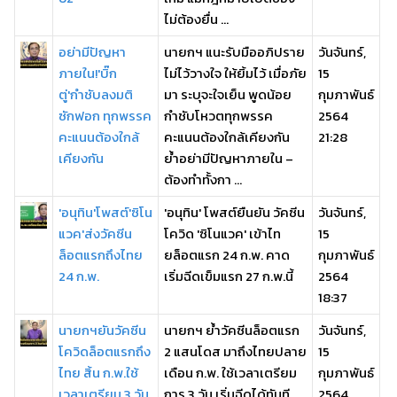
ไม่ต้องยื่น ...
อย่ามีปัญหา
นายกฯ แนะรับมืออภิปราย
วันจันทร์,
ภายใน!'บิ๊ก
ไม่ไว้วางใจ ให้ยิ้มไว้ เมื่อภัย
15
ตู่'กำชับลงมติ
มา ระบุจะใจเย็น พูดน้อย
กุมภาพันธ์
ซักฟอก ทุกพรรค
กำชับโหวตทุกพรรค
2564
คะแนนต้องใกล้
คะแนนต้องใกล้เคียงกัน
21:28
เคียงกัน
ย้ำอย่ามีปัญหาภายใน –
ต้องทำทั้งกา ...
'อนุทิน'โพสต์'ซิโน
'อนุทิน' โพสต์ยืนยัน วัคซีน
วันจันทร์,
แวค'ส่งวัคซีน
โควิด 'ซิโนแวค' เข้าไท
15
ล็อตแรกถึงไทย
ยล็อตแรก 24 ก.พ. คาด
กุมภาพันธ์
24 ก.พ.
เริ่มฉีดเข็มแรก 27 ก.พ.นี้
2564
18:37
นายกฯยันวัคซีน
นายกฯ ย้ำวัคซีนล็อตแรก
วันจันทร์,
โควิดล็อตแรกถึง
2 แสนโดส มาถึงไทยปลาย
15
ไทย สิ้น ก.พ.ใช้
เดือน ก.พ. ใช้เวลาเตรียม
กุมภาพันธ์
เวลาเตรียม 3 วัน
การ 3 วัน เริ่มฉีดได้ทันที
2564