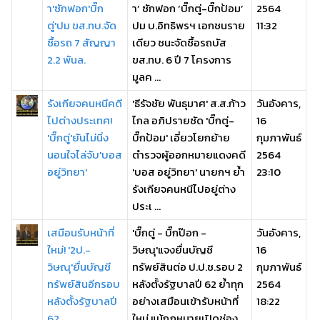
า'ซักฟอก'บิ๊ก
า’ ซักฟอก ‘บิ๊กตู่-บิ๊กป้อม’
2564
ตู่'ปม ขส.ทบ.จัด
ปม บ.อิทธิพรฯ เอกชนราย
11:32
ซื้อรถ 7 สัญญา
เดียว ชนะจัดซื้อรถบัส
2.2 พันล.
ขส.ทบ. 6 ปี 7 โครงการ
มูลค ...
รังเกียจคนหนีคดี
'ธีรัจชัย พันธุมาศ' ส.ส.ก้าว
วันอังคาร,
ไปต่างประเทศ!
ไกล อภิปรายซัด 'บิ๊กตู่-
16
'บิ๊กตู่'ยันไม่นิ่ง
บิ๊กป้อม' เอี่ยวโยกย้าย
กุมภาพันธ์
นอนใจไล่จับ'บอส
ตำรวจผู้ออกหมายแดงคดี
2564
อยู่วิทยา'
'บอส อยู่วิทยา' นายกฯ ย้ำ
23:10
รังเกียจคนหนีไปอยู่ต่าง
ประเ ...
เสมือนรับหน้าที่
'บิ๊กตู่ - บิ๊กป๊อก -
วันอังคาร,
ใหม่! '2ป.-
วิษณุ'แจงยื่นบัญชี
16
วิษณุ'ยื่นบัญชี
ทรัพย์สินต่อ ป.ป.ช.รอบ 2
กุมภาพันธ์
ทรัพย์สินอีกรอบ
หลังตั้งรัฐบาลปี 62 ย้ำทุก
2564
หลังตั้งรัฐบาลปี
อย่างเสมือนเข้ารับหน้าที่
18:22
62
ใหม่ แม้กฎหมายเปิดช่อง