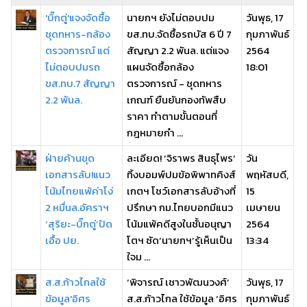
'บิ๊กตู่'แจงจัดซื้อ
นายกฯ ยังไม่ตอบปม
วันพุธ, 17
ชุดทหาร-กล้อง
ขส.ทบ.จัดซื้อรถบัส 6 ปี 7
กุมภาพันธ์
ตรวจการณ์ แต่
สัญญา 2.2 พันล. แต่แจง
2564
ไม่ตอบปมรถ
แผนจัดซื้อกล้อง
18:01
ขส.ทบ.7 สัญญา
ตรวจการณ์ - ชุดทหาร
2.2 พันล.
เกณฑ์ ยืนยันกองทัพสืบ
ราคา ทำตามขั้นตอนที่
กฎหมายกำ ...
ฝ่ายค้านขุด
ละเอียด! ‘จิราพร สินธุไพร’
วัน
เอกสารลับ!แนว
ทิ้งบอมพ์ปมข้อพิพาทคิงส์
พฤหัสบดี,
โน้มไทยแพ้ค่าโง่
เกตฯ โชว์เอกสารลับอ้างที่
15
2 หมื่นล.อัคราฯ
ปรึกษา กม.ไทยบอกมีแนว
เมษายน
‘สุริยะ-บิ๊กตู่’ปัด
โน้มแพ้คดีสูงในชั้นอนุญา
2564
เอื้อ ปย.
โตฯ ซัด‘นายกฯ’รู้เห็นเป็น
13:34
ใจม ...
ส.ส.ก้าวไกลใช้
‘พิจารณ์ เชาวพัฒนวงศ์’
วันพุธ, 17
ข้อมูล'อิศร
ส.ส.ก้าวไกล ใช้ข้อมูล ‘อิศร
กุมภาพันธ์