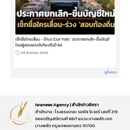
เช็กชื่อใครเลื่อน - (โกง) ร่วง! 'กสถ.' ประกาศยกเลิก-ขึ้นบัญชี
ใหม่ผู้สอบแข่งขันท้องถิ่นปี 68
08 สิงหาคม 2569
ดูทั้งหมด
Isranews Agency | สำนักข่าวอิศรา
สำนักงาน : โรงแรมเดอะ รอยัล ริเวอร์ เลขที่ 219
ซอยจรัญสนิทวงศ์ 66/1 แขวง บางพลัด เขต
บางพลัด กรุงเทพมหานคร 10700