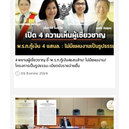
4 พยานผู้เชี่ยวชาญ ชี้ 'พ.ร.ก.กู้เงิน4แสนล้าน' ไม่มีแผนงาน/
โครงการเป็นรูปธรรม-เบียดบังรายจ่ายอื่น
09 สิงหาคม 2569