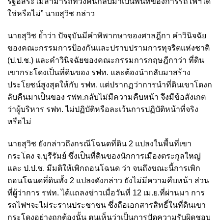
รัฐอิสระไม่สามารถทวงคืนกลับมาเป็นพื้นที่ของการรถไฟฯได้
ใช่หรือไม่” นายสุวิช กล่าว
นายสุวิช ย้ำว่า ปัจจุบันมีคำพิพากษาของศาลฎีกา คำวินิจฉัย
ของคณะกรรมการป้องกันและปราบปรามการทุจริตแห่งชาติ
(ป.ป.ช.) และคำวินิจฉัยของคณะกรรมการกฤษฎีกาว่า ที่ดิน
เขากระโดงเป็นที่ดินของ รฟท. และต้องนำกลับมาสร้าง
ประโยชน์สูงสุดให้กับ รฟท. แต่ปรากฏว่าการนำที่ดินเขาโดงก
ลับคืนมาเป็นของ รฟท.กลับไม่มีความคืบหน้า จึงมีข้อสังเกต
ว่าผู้บริหาร รฟท. ไม่ปฏิบัติหรือละเว้นการปฏิบัติหน้าที่จริง
หรือไม่
นายสุวิช ยังกล่าวถึงกรณีโฉนดที่ดิน 2 แปลงในพื้นที่เขา
กระโดง จ.บุรีรัมย์ ซึ่งเป็นที่ดินของนักการเมืองตระกูลใหญ่
และ ป.ป.ช. มีมติให้เพิกถอนโฉนด ว่า จนถึงขณะนี้การเพิก
ถอนโฉนดที่ดินทั้ง 2 แปลงดังกล่าว ยังไม่มีความคืบหน้า ส่วน
ที่ผู้ว่าการ รฟท. ได้แถลงข่าวเมื่อวันที่ 12 เม.ย.ที่ผ่านมา การ
รถไฟฯจะไม่ระรานประชาชน ซึ่งถือเอกสารสิทธิ์ในที่ดินเขา
กระโดงอย่างถูกต้องนั้น ตนเห็นว่าเป็นการปัดความรับผิดชอบ