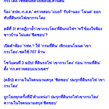
กระโดง-ใช้ที่ดินหลวงเพื่อปย.ส่วนตน
ร้อง 'ธปท.-ก.ล.ต.' ตรวจสอบ 'แบงก์' รับจำนอง 'โฉนด' ออก
ทับที่ดินรถไฟเขากระโดง
คดีที่ 3! ศาลฎีกาย้ำ'เขากระโดง'ที่ดินรถไฟฯ 'ทวี'ข้องใจฟ้อง
ชาวบ้าน ไม่แตะ'ชิดชอบ'?
เปิดคำฟ้อง 'รฟท.'! ให้ 'กรมที่ดิน' เพิกถอนโฉนด 'เขา
กระโดง'-ชดใช้ 707 ล้าน
โชว์แผนที่ 3 ฉบับ! ที่ดินรถไฟ ‘เขากระโดง’ ก่อน ‘กรมที่ดิน’
ตั้ง ‘กก.ตรวจสอบแนวเขตฯ’
(คลิป) ความในใจคนนามสกุล ‘ชิดชอบ’ ปมรุกที่ดินรถไฟ ‘เขา
กระโดง’
ถูกโยงทุกครั้งที่มี‘ตำแหน่ง’! ปมรุกที่ดินรถไฟ‘เขากระโดง’
ความในใจคนนามสกุล‘ชิดชอบ’