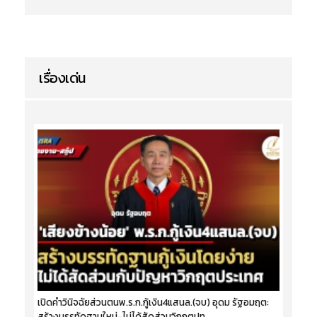
เรื่องเด่น
เปิดคำวินิจฉัยส่วนตนพ.ร.ก.กู้เงิน4แสนล.(จบ) อุดม รัฐอมฤต:
สร้างบรรทัดฐานใหม่-ไม่ได้สัดส่วนวิกฤตปท.