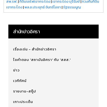
สพ.รฟ.
|
ที่ดินรถไฟเขากระโดง
|
เขากระโดง บุรีรัมย์
|
ทวงคืนที่ดิน
เขากระโดง
|
พล.อ.ประยุทธ์ จันทร์โอชา
|
รัฐธรรมนูญ
สำนักข่าวอิศรา
เรื่องเด่น - สำนักข่าวอิศรา
ไขคำตอบ 'สถาบันอิศรา' กับ 'สสส.'
ข่าว
เวทีทัศน์
รายงาน-สกู๊ป
เกาะประเด็น