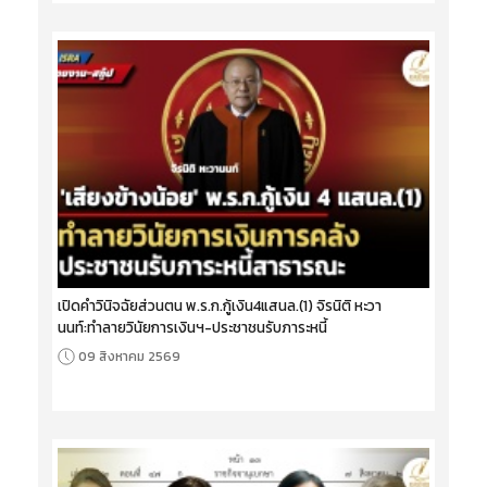
เปิดคำวินิจฉัยส่วนตน พ.ร.ก.กู้เงิน4แสนล.(1) จิรนิติ หะวา
นนท์:ทำลายวินัยการเงินฯ-ประชาชนรับภาระหนี้
09 สิงหาคม 2569