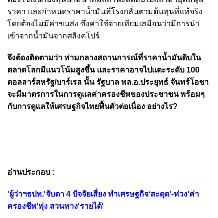
ราคา และกำหนดราคาน้ำมันที่โรงกลั่นตามต้นทุนที่แท้จริง
โดยต้องไม่มีค่าขนส่ง ซึ่งค่าใช้จ่ายเทียมเสมือนว่ามีการนำ
เข้าจากน้ำมันจากศสิงคโปร์
จึงต้องติดตามว่า ท่ามกลางสถานการณ์ที่ราคาน้ำมันดิบใน
ตลาดโลกมีแนวโน้มสูงขึ้น และราคาอาจไปแตะระดับ 100
ดอลลาร์สหรัฐ/บาร์เรล นั้น รัฐบาล พล.อ.ประยุทธ์ จันทร์โอชา
จะมีมาตรการในการดูแลค่าครองชีพของประชาชน พร้อมๆ
กับการดูแลให้เศรษฐกิจไทยฟื้นตัวต่อเนื่อง อย่างไร?
อ่านประกอบ :
'ผู้ว่าฯธปท.'จับตา 4 ปัจจัยเสี่ยง ทำเศรษฐกิจ‘สะดุด’-ห่วง'ค่า
ครองชีพ'พุ่ง สวนทาง'รายได้'