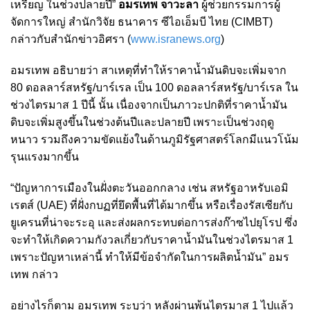
เหรียญ ในช่วงปลายปี”
อมรเทพ จาวะลา
ผู้ช่วยกรรมการผู้
จัดการใหญ่ สำนักวิจัย ธนาคาร ซีไอเอ็มบี ไทย (CIMBT)
กล่าวกับสำนักข่าวอิศรา (
www.isranews.org
)
อมรเทพ อธิบายว่า สาเหตุที่ทำให้ราคาน้ำมันดิบจะเพิ่มจาก
80 ดอลลาร์สหรัฐ/บาร์เรล เป็น 100 ดอลลาร์สหรัฐ/บาร์เรล ใน
ช่วงไตรมาส 1 ปีนี้ นั้น เนื่องจากเป็นภาวะปกติที่ราคาน้ำมัน
ดิบจะเพิ่มสูงขึ้นในช่วงต้นปีและปลายปี เพราะเป็นช่วงฤดู
หนาว รวมถึงความขัดแย้งในด้านภูมิรัฐศาสตร์โลกมีแนวโน้ม
รุนแรงมากขึ้น
“ปัญหาการเมืองในฝั่งตะวันออกกลาง เช่น สหรัฐอาหรับเอมิ
เรตส์ (UAE) ที่ฝั่งกบฏที่ยึดพื้นที่ได้มากขึ้น หรือเรื่องรัสเซียกับ
ยูเครนที่น่าจะระอุ และส่งผลกระทบต่อการส่งก๊าซไปยุโรป ซึ่ง
จะทำให้เกิดความกังวลเกี่ยวกับราคาน้ำมันในช่วงไตรมาส 1
เพราะปัญหาเหล่านี้ ทำให้มีข้อจำกัดในการผลิตน้ำมัน” อมร
เทพ กล่าว
อย่างไรก็ตาม อมรเทพ ระบุว่า หลังผ่านพ้นไตรมาส 1 ไปแล้ว