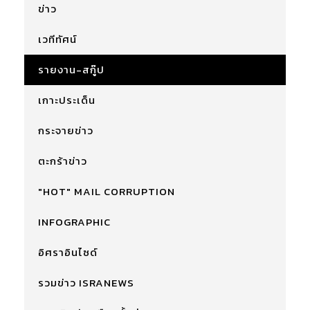
ข่าว
เวทีทัศน์
รายงาน-สกู๊ป
เกาะประเด็น
กระจายข่าว
ตะกร้าข่าว
"HOT" MAIL CORRUPTION
INFOGRAPHIC
อิศราอินไซด์
รวมข่าว ISRANEWS