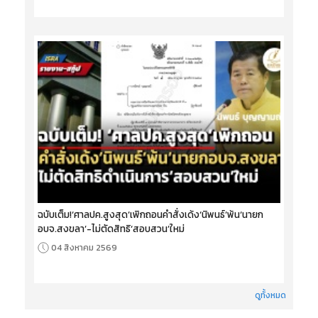
ฉบับเต็ม!‘ศาลปค.สูงสุด’เพิกถอนคำสั่งเด้ง‘นิพนธ์’พ้น‘นายก
อบจ.สงขลา’-ไม่ตัดสิทธิ‘สอบสวน’ใหม่
04 สิงหาคม 2569
ดูทั้งหมด