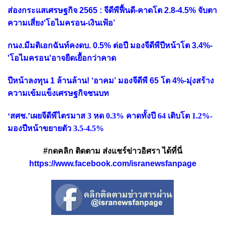
ส่องกระแสเศรษฐกิจ 2565 : จีดีพีฟื้นดี-คาดโต 2.8-4.5% จับตา
ความเสี่ยง‘โอไมครอน-เงินเฟ้อ’
กนง.มีมติเอกฉันท์คงดบ. 0.5% ต่อปี มองจีดีพีปีหน้าโต 3.4%-
'โอไมครอน'อาจยืดเยื้อกว่าคาด
ปีหน้าลงทุน 1 ล้านล้าน! ‘อาคม’ มองจีดีพี 65 โต 4%-มุ่งสร้าง
ความเข้มแข็งเศรษฐกิจชนบท
‘สศช.’เผยจีดีพีไตรมาส 3 หด 0.3% คาดทั้งปี 64 เติบโต 1.2%-
มองปีหน้าขยายตัว 3.5-4.5%
#กดคลิก ติดตาม ส่งแชร์ข่าวอิศรา ได้ที่นี่
https://www.facebook.com/isranewsfanpage