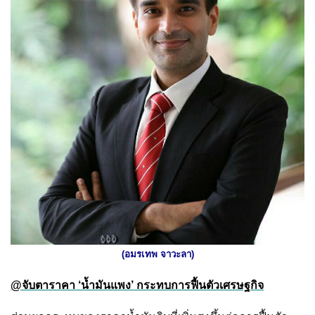
(อมรเทพ จาวะลา)
@จับตาราคา ‘น้ำมันแพง’ กระทบการฟื้นตัวเศรษฐกิจ