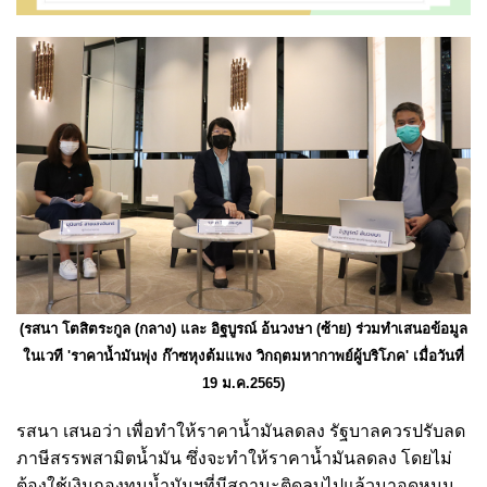
(รสนา โตสิตระกูล (กลาง) และ อิฐบูรณ์ อ้นวงษา (ซ้าย) ร่วมทำเสนอข้อมูล
ในเวที 'ราคาน้ำมันพุ่ง ก๊าซหุงต้มแพง วิกฤตมหากาพย์ผู้บริโภค' เมื่อวันที่
19 ม.ค.2565)
รสนา เสนอว่า เพื่อทำให้ราคาน้ำมันลดลง รัฐบาลควรปรับลด
ภาษีสรรพสามิตน้ำมัน ซึ่งจะทำให้ราคาน้ำมันลดลง โดยไม่
ต้องใช้เงินกองทุนน้ำมันฯที่มีสถานะติดลบไปแล้วมาอุดหนุน