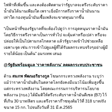
ไฟฟ้าที่เพิ่มขึ้น และคงต้องติดตามว่ารัฐบาลจะตรึงระดับราคา
น้ำมันได้นานเพียงใด เพราะยิ่งมีการตรึงราคาน้ำมันนาน
เท่าใด กองทุนน้ำมันเชื้อเพลิงจะขาดทุนมากขึ้น
“เป็นหน้าที่ของรัฐบาลที่จะต้องไปดูว่า การอุดหนุนราคาน้ำมัน
โดยวิธีการตรึงราคาเป็นการทั่วไป จะคุ้มค่าหรือเปล่า หรือจะ
ปล่อยให้เป็นไปตามกลไกตลาด แล้วรัฐบาลเข้าไปช่วยเหลือ
เฉพาะจุด เช่น การเข้าไปดูแลผู้ที่ได้รับผลกระทบจริงๆอย่างผู้มี
รายได้น้อย เป็นต้น” อมรเทพ เสนอ
@รัฐยันพร้อมดูแล ‘ราคาพลังงาน’ ลดผลกระทบประชาชน
ด้าน
สมภพ พัฒนอริยางกูล
โฆษกกระทรวงพลังงาน ระบุว่า
แม้ว่าราคาน้ำมันดิบในตลาดโลกยังคงมีแนวโน้มเพิ่มสูงขึ้น
แต่กระทรวงพลังงาน โดยคณะกรรมการบริหารนโยบาย
พลังงาน (กบง.) ได้มีมติให้ตรึงระดับราคาน้ำมันดีเซล (B7) ไว้
ที่เกิน 30 บาท/ลิตร และตรึงราคาก๊าซหุงต้มไว้ที่ 318 บาท/ถัง
ขนาด 15 กก. ไปจนถึงวันที่ 31 มี.ค.2565