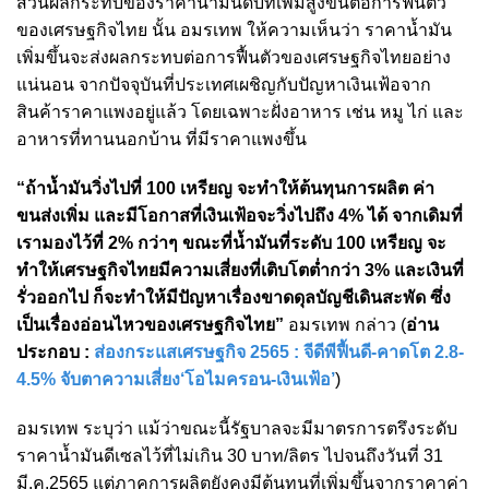
ส่วนผลกระทบของราคาน้ำมันดิบที่เพิ่มสูงขึ้นต่อการฟื้นตัว
ของเศรษฐกิจไทย นั้น อมรเทพ ให้ความเห็นว่า ราคาน้ำมัน
เพิ่มขึ้นจะส่งผลกระทบต่อการฟื้นตัวของเศรษฐกิจไทยอย่าง
แน่นอน จากปัจจุบันที่ประเทศเผชิญกับปัญหาเงินเฟ้อจาก
สินค้าราคาแพงอยู่แล้ว โดยเฉพาะฝั่งอาหาร เช่น หมู ไก่ และ
อาหารที่ทานนอกบ้าน ที่มีราคาแพงขึ้น
“ถ้าน้ำมันวิ่งไปที่ 100 เหรียญ จะทำให้ต้นทุนการผลิต ค่า
ขนส่งเพิ่ม และมีโอกาสที่เงินเฟ้อจะวิ่งไปถึง 4% ได้ จากเดิมที่
เรามองไว้ที่ 2% กว่าๆ ขณะที่น้ำมันที่ระดับ 100 เหรียญ จะ
ทำให้เศรษฐกิจไทยมีความเสี่ยงที่เติบโตต่ำกว่า 3% และเงินที่
รั่วออกไป ก็จะทำให้มีปัญหาเรื่องขาดดุลบัญชีเดินสะพัด ซึ่ง
เป็นเรื่องอ่อนไหวของเศรษฐกิจไทย”
อมรเทพ กล่าว (
อ่าน
ประกอบ :
ส่องกระแสเศรษฐกิจ 2565 : จีดีพีฟื้นดี-คาดโต 2.8-
4.5% จับตาความเสี่ยง‘โอไมครอน-เงินเฟ้อ’
)
อมรเทพ ระบุว่า แม้ว่าขณะนี้รัฐบาลจะมีมาตรการตรึงระดับ
ราคาน้ำมันดีเซลไว้ที่ไม่เกิน 30 บาท/ลิตร ไปจนถึงวันที่ 31
มี.ค.2565 แต่ภาคการผลิตยังคงมีต้นทุนที่เพิ่มขึ้นจากราคาค่า