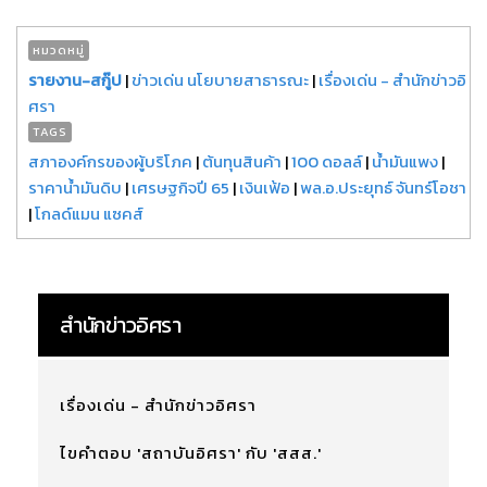
หมวดหมู่
รายงาน-สกู๊ป
|
ข่าวเด่น นโยบายสาธารณะ
|
เรื่องเด่น - สำนักข่าวอิ
ศรา
TAGS
สภาองค์กรของผู้บริโภค
|
ต้นทุนสินค้า
|
100 ดอลล์
|
น้ำมันแพง
|
ราคาน้ำมันดิบ
|
เศรษฐกิจปี 65
|
เงินเฟ้อ
|
พล.อ.ประยุทธ์ จันทร์โอชา
|
โกลด์แมน แซคส์
สำนักข่าวอิศรา
เรื่องเด่น - สำนักข่าวอิศรา
ไขคำตอบ 'สถาบันอิศรา' กับ 'สสส.'