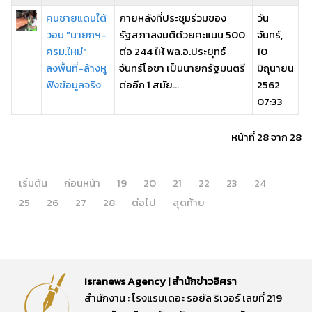
คนชายแดนใต้
ภายหลังที่ประชุมร่วมของ
วัน
วอน "นายกฯ-
รัฐสภาลงมติด้วยคะแนน 500
จันทร์,
ครม.ใหม่"
ต่อ 244 ให้ พล.อ.ประยุทธ์
10
ลงพื้นที่-ล้างหู
จันทร์โอชา เป็นนายกรัฐมนตรี
มิถุนายน
ฟังข้อมูลจริง
ต่ออีก 1 สมัย...
2562
07:33
หน้าที่ 28 จาก 28
เริ่มต้น
ก่อนหน้า
19
20
21
22
23
24
25
26
27
28
ต่อไป
สุดท้าย
Isranews Agency | สำนักข่าวอิศรา
สำนักงาน : โรงแรมเดอะ รอยัล ริเวอร์ เลขที่ 219