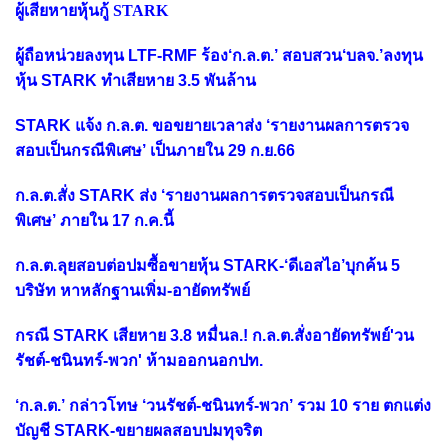
ผู้เสียหายหุ้นกู้ STARK
ผู้ถือหน่วยลงทุน LTF-RMF ร้อง‘ก.ล.ต.’ สอบสวน‘บลจ.’ลงทุน
หุ้น STARK ทำเสียหาย 3.5 พันล้าน
STARK แจ้ง ก.ล.ต. ขอขยายเวลาส่ง ‘รายงานผลการตรวจ
สอบเป็นกรณีพิเศษ’ เป็นภายใน 29 ก.ย.66
ก.ล.ต.สั่ง STARK ส่ง ‘รายงานผลการตรวจสอบเป็นกรณี
พิเศษ’ ภายใน 17 ก.ค.นี้
ก.ล.ต.ลุยสอบต่อปมซื้อขายหุ้น STARK-‘ดีเอสไอ’บุกค้น 5
บริษัท หาหลักฐานเพิ่ม-อายัดทรัพย์
กรณี STARK เสียหาย 3.8 หมื่นล.! ก.ล.ต.สั่งอายัดทรัพย์'วน
รัชต์-ชนินทร์-พวก' ห้ามออกนอกปท.
‘ก.ล.ต.’ กล่าวโทษ ‘วนรัชต์-ชนินทร์-พวก’ รวม 10 ราย ตกแต่ง
บัญชี STARK-ขยายผลสอบปมทุจริต