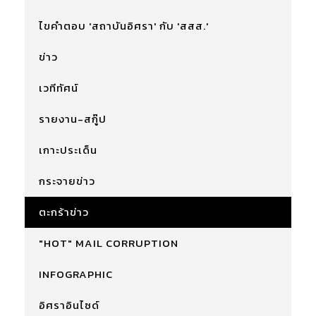
ไขคำตอบ 'สถาบันอิศรา' กับ 'สสส.'
ข่าว
เวทีทัศน์
รายงาน-สกู๊ป
เกาะประเด็น
กระจายข่าว
ตะกร้าข่าว
"HOT" MAIL CORRUPTION
INFOGRAPHIC
อิศราอินไซด์