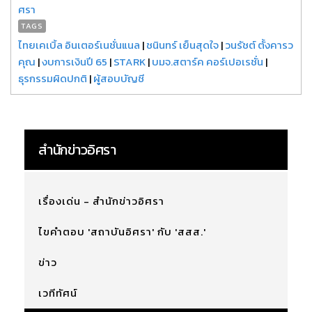
ศรา
TAGS
ไทยเคเบิ้ล อินเตอร์เนชั่นแนล
|
ชนินทร์ เย็นสุดใจ
|
วนรัชต์ ตั้งคารว
คุณ
|
งบการเงินปี 65
|
STARK
|
บมจ.สตาร์ค คอร์เปอเรชั่น
|
ธุรกรรมผิดปกติ
|
ผู้สอบบัญชี
สำนักข่าวอิศรา
เรื่องเด่น - สำนักข่าวอิศรา
ไขคำตอบ 'สถาบันอิศรา' กับ 'สสส.'
ข่าว
เวทีทัศน์