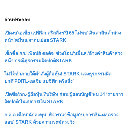
อ่านประกอบ :
เปิดงบ‘เอเชีย แปซิฟิก ดริลลิ่งฯ’ปี 65 ไม่พบ‘เงินค่าสินค้าล่วง
หน้า’หมื่นล.จากบ.ย่อย STARK
เช็กชื่อ กก.'เฟ้ลปส์ ดอด์จ' ช่วงโอน'หมื่นล.'อ้างค่าสินค้าล่วง
หน้า กรณีธุรกรรมผิดปกติSTARK
ไม่ได้ทำภายใต้คำสั่งผู้ถือหุ้น! STARK แจงธุรกรรมผิด
ปกติ‘PDITL-เอเชีย แปซิฟิก ดริลลิ่ง’
เปิดชื่อ‘กก.-ผู้ถือหุ้น’7บริษัท ก่อน‘ผู้สอบบัญชี’พบ 14 ‘รายการ
ผิดปกติ’ในงบการเงิน STARK
ก.ล.ต.เตือน‘นักลงทุน’ พิจารณาข้อมูล‘งบการเงิน-ผลตรวจ
สอบ’ STARK ด้วยความระมัดระวัง