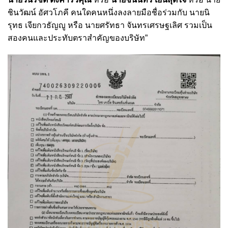
ชินวัฒน์ อัศวโภคี คนใดคนหนึ่งลงลายมือชื่อร่วมกับ นายนิ
รุทธ เจียกวธัญญู หรือ นายศรัทธา จันทรเศรษฐเลิศ รวมเป็น
สองคนและประทับตราสำคัญของบริษัท”