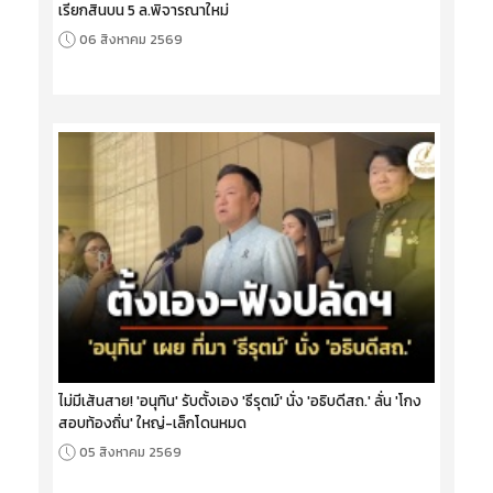
เรียกสินบน 5 ล.พิจารณาใหม่
06 สิงหาคม 2569
ไม่มีเส้นสาย! 'อนุทิน' รับตั้งเอง 'ธีรุตม์' นั่ง 'อธิบดีสถ.' ลั่น 'โกง
สอบท้องถิ่น' ใหญ่-เล็กโดนหมด
05 สิงหาคม 2569