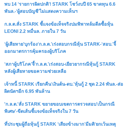
พบ 14 ‘รายการผิดปกติ’! STARK โชว์งบปี 65 ขาดทุน 6.6
พันล.-‘ผู้สอบบัญชี’ไม่แสดงความเห็นฯ
ก.ล.ต.สั่ง STARK ชี้แจงข้อเท็จจริงปมพิพาทล้มดีลซื้อหุ้น
LEONI 2.2 หมื่นล. ภายใน 7 วัน
‘ผู้เสียหาย’บุกร้อง‘ก.ล.ต.’เร่งสอบกรณีหุ้น STARK-‘สอบ.’จี้
ออกมาตรการคุ้มครองผู้บริโภค
‘สภาผู้บริโภค’จี้‘ก.ล.ต.’เร่งสอบ-เยียวยากรณีหุ้นกู้ STARK
หลังผู้เสียหายขอความช่วยเหลือ
เจ้าหนี้ STARK เรียกคืน‘เงินต้น-ดบ.’หุ้นกู้ 2 ชุด 2.24 พันล.-ส่อ
ผิดนัดฯอีก 6.95 พันล้าน
'ก.ล.ต.'สั่ง STARK ขยายขอบเขตการตรวจสอบ'เป็นกรณี
พิเศษ'-ขีดเส้นชี้แจงข้อเท็จจริงใน 7 วัน
ที่ประชุมผู้ถือหุ้นกู้ STARK ‘เสียงข้างมาก’มีมติ‘ยกเว้นเหตุ