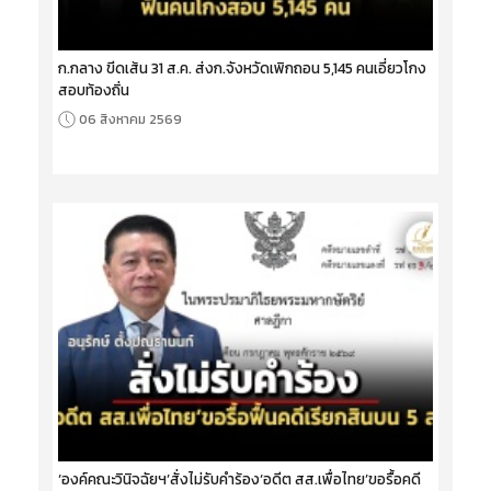
ก.กลาง ขีดเส้น 31 ส.ค. ส่งก.จังหวัดเพิกถอน 5,145 คนเอี่ยวโกง
สอบท้องถิ่น
06 สิงหาคม 2569
‘องค์คณะวินิจฉัยฯ’สั่งไม่รับคำร้อง‘อดีต สส.เพื่อไทย’ขอรื้อคดี