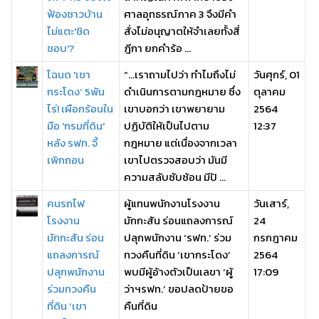
ฟ้องชาวบ้าน
ศาลอุทธรณ์ภาค 3 จึงมีคำ
ไม่แตะ'ชิด
สั่งไม่อนุญาตให้จำเลยทั้งสี่
ชอบ'?
ฎีกา ยกคำร้อ ...
โฉนด 'เขา
“…เราถามไปว่า ทำไมถึงไม่
วันศุกร์, 01
กระโดง’ 5พัน
ดำเนินการตามกฎหมาย ซึ่ง
ตุลาคม
ไร่! เผือกร้อนใน
เขาบอกว่า เขาพยายาม
2564
มือ 'กรมที่ดิน'
ปฏิบัติให้เป็นไปตาม
12:37
หลัง รฟท. จี้
กฎหมาย แต่เนื่องจากเวลา
เพิกถอน
เขาไปตรวจสอบว่า มันมี
ความสลับซับซ้อน มีปั ...
คนรถไฟ
ผู้แทนพนักงานโรงงาน
วันเสาร์,
โรงงาน
มักกะสัน ร่อนแถลงการณ์
24
มักกะสัน ร่อน
ปลุกพนักงาน ‘รฟท.’ ร่วม
กรกฎาคม
แถลงการณ์
ทวงคืนที่ดิน ‘เขากระโดง’
2564
ปลุกพนักงาน
พบมีผู้อ้างตัวเป็นเลขา ‘ผู้
17:09
ร่วมทวงคืน
ว่าฯรฟท.’ ขอปลดป้ายขอ
ที่ดิน ‘เขา
คืนที่ดิน