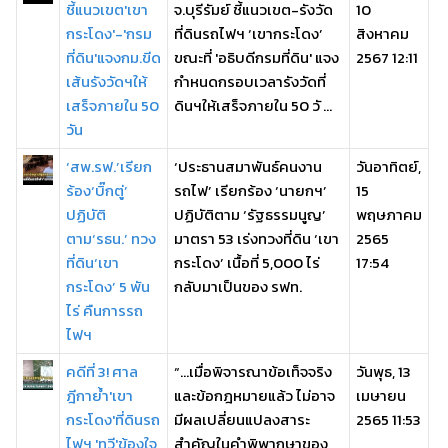
ชี้แนวเขต'เขา
จ.บุรีรัมย์ ชี้แนวเขต-รังวัด
10
กระโดง'-'กรม
ที่ดินรถไฟฯ ‘เขากระโดง’
สิงหาคม
ที่ดิน'แจงกม.ขีด
ขณะที่ 'อธิบดีกรมที่ดิน' แจง
2567 12:11
เส้นรังวัดฯให้
กำหนดกรอบเวลารังวัดที่
เสร็จภายใน 50
ดินฯให้เสร็จภายใน 50 วั ...
วัน
‘สพ.รฟ.’เรียก
‘ประธานสมาพันธ์คนงาน
วันอาทิตย์,
ร้อง‘บิ๊กตู่’
รถไฟ’ เรียกร้อง ‘นายกฯ’
15
ปฏิบัติ
ปฏิบัติตาม ‘รัฐธรรมนูญ’
พฤษภาคม
ตาม‘รธน.’ ทวง
มาตรา 53 เร่งทวงที่ดิน ‘เขา
2565
ที่ดิน‘เขา
กระโดง’ เนื้อที่ 5,000 ไร่
17:54
กระโดง’ 5 พัน
กลับมาเป็นของ รฟท.
ไร่ คืนการรถ
ไฟฯ
คดีที่ 3! ศาล
“…เมื่อพิจารณาข้อเท็จจริง
วันพุธ, 13
ฎีกาย้ำ'เขา
และข้อกฎหมายแล้ว ไม่อาจ
เมษายน
กระโดง'ที่ดินรถ
มีผลเปลี่ยนแปลงสาระ
2565 11:53
ไฟฯ 'ทวี'ข้องใจ
สำคัญในคำพิพากษาของ