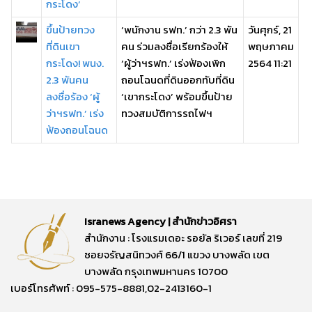
กระโดง’
ขึ้นป้ายทวง
‘พนักงาน รฟท.’ กว่า 2.3 พัน
วันศุกร์, 21
ที่ดินเขา
คน ร่วมลงชื่อเรียกร้องให้
พฤษภาคม
กระโดง! พนง.
‘ผู้ว่าฯรฟท.’ เร่งฟ้องเพิก
2564 11:21
2.3 พันคน
ถอนโฉนดที่ดินออกทับที่ดิน
ลงชื่อร้อง ‘ผู้
‘เขากระโดง’ พร้อมขึ้นป้าย
ว่าฯรฟท.’ เร่ง
ทวงสมบัติการรถไฟฯ
ฟ้องถอนโฉนด
Isranews Agency | สำนักข่าวอิศรา
สำนักงาน : โรงแรมเดอะ รอยัล ริเวอร์ เลขที่ 219
ซอยจรัญสนิทวงศ์ 66/1 แขวง บางพลัด เขต
บางพลัด กรุงเทพมหานคร 10700
เบอร์โทรศัพท์ : 095-575-8881,02-2413160-1