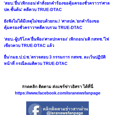
'สอบ.'ยื่น'เพิกถอน'คำสั่งยกคำร้องขอคุ้มครองชั่วคราวฯ'ศาล
ปค.ชั้นต้น' คดีควบ TRUE-DTAC
ยังฟังไม่ได้มีเหตุไม่ชอบด้วยกม.! ‘ศาลปค.’ยกคำร้องขอ
คุ้มครองชั่วคราวฯคดีควบรวม TRUE-DTAC
‘สอบ.-ผู้บริโภค’ยื่นฟ้อง‘ศาลปกครอง’ เพิกถอน‘มติ กสทช.’ไฟ
เขียวควบ TRUE-DTAC แล้ว
ยื่น‘กมธ.ป.ป.ช.’ตรวจสอบ 3 กรรมการ กสทช. ละเว้นปฏิบัติ
หน้าที่ กรณีลงมติควบ TRUE-DTAC
#กดคลิก ติดตาม ส่งแชร์ข่าวอิศรา ได้ที่นี่
https://www.facebook.com/isranewsfanpage