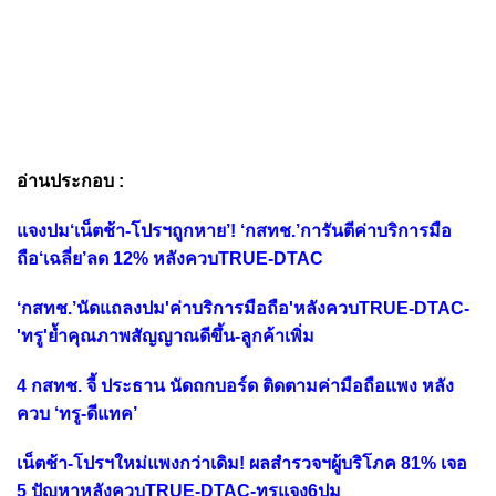
อ่านประกอบ :
แจงปม‘เน็ตช้า-โปรฯถูกหาย’! ‘กสทช.’การันตีค่าบริการมือ
ถือ‘เฉลี่ย’ลด 12% หลังควบTRUE-DTAC
‘กสทช.’นัดแถลงปม'ค่าบริการมือถือ'หลังควบTRUE-DTAC-
'ทรู'ย้ำคุณภาพสัญญาณดีขึ้น-ลูกค้าเพิ่ม
4 กสทช. จี้ ประธาน นัดถกบอร์ด ติดตามค่ามือถือแพง หลัง
ควบ ‘ทรู-ดีแทค’
เน็ตช้า-โปรฯใหม่แพงกว่าเดิม! ผลสำรวจฯผู้บริโภค 81% เจอ
5 ปัญหาหลังควบTRUE-DTAC-ทรูแจง6ปม