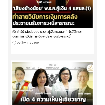
เปิดคำวินิจฉัยส่วนตน พ.ร.ก.กู้เงิน4แสนล.(1) จิรนิติ หะวา
นนท์:ทำลายวินัยการเงินฯ-ประชาชนรับภาระหนี้
09 สิงหาคม 2569