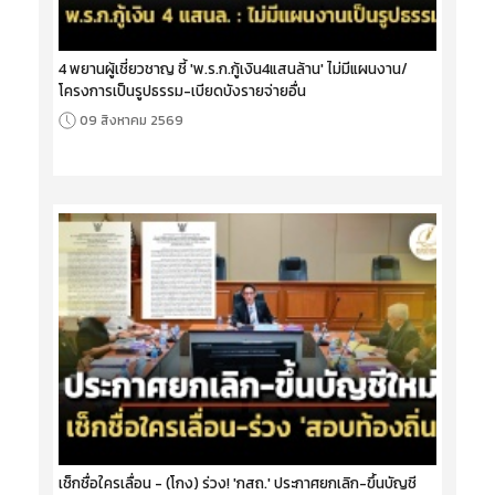
4 พยานผู้เชี่ยวชาญ ชี้ 'พ.ร.ก.กู้เงิน4แสนล้าน' ไม่มีแผนงาน/
โครงการเป็นรูปธรรม-เบียดบังรายจ่ายอื่น
09 สิงหาคม 2569
เช็กชื่อใครเลื่อน - (โกง) ร่วง! 'กสถ.' ประกาศยกเลิก-ขึ้นบัญชี