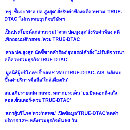
‘ทรู’ ชี้แจง ‘ศาล ปค.สูงสุด’ สั่งรับคำฟ้องคดีควบรวม ‘TRUE-
DTAC’ ไม่กระทบธุรกิจบริษัทฯ
เป็นประโยชน์แก่ส่วนรวม! ‘ศาล ปค.สูงสุด’สั่งรับคำฟ้อง คดี
เพิกถอนมติ‘กสทช.’ควบ TRUE-DTAC
'ศาล ปค.สูงสุด'นัดชี้ขาดคำร้อง'อุทธรณ์คำสั่ง'ไม่รับพิจารณา
คดีควบรวมธุรกิจ'TRUE-DTAC'
'มูลนิธิผู้บริโภคฯ'จี้'กสทช.'สอบ'TRUE-DTAC- AIS' หลังพบ
ขึ้นค่าบริการมือถือ'ใกล้เคียงกัน'
สส.อภิปรายถล่ม กสทช. หลากประเด็น ‘ปธ.บินนอกถี่-แก๊ง
คอลเซ็นเตอร์-ควบ TRUE-DTAC’
‘สภาผู้บริโภค’ทวง‘กสทช.’ เปิดข้อมูล‘TRUE-DTAC’ลดค่า
บริการ 12% หลังรวมธุรกิจพ้น 90 วัน