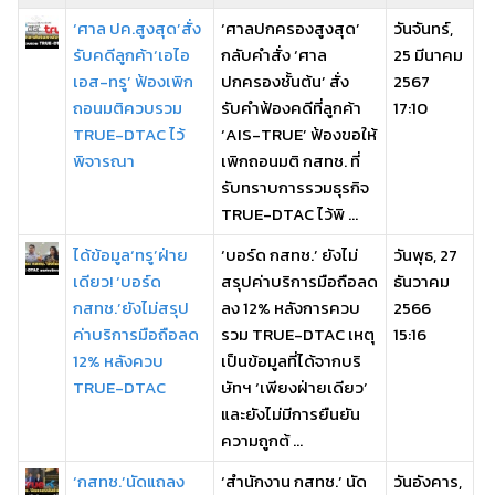
‘ศาล ปค.สูงสุด’สั่ง
‘ศาลปกครองสูงสุด’
วันจันทร์,
รับคดีลูกค้า‘เอไอ
กลับคำสั่ง ‘ศาล
25 มีนาคม
เอส-ทรู’ ฟ้องเพิก
ปกครองชั้นต้น’ สั่ง
2567
ถอนมติควบรวม
รับคำฟ้องคดีที่ลูกค้า
17:10
TRUE-DTAC ไว้
‘AIS-TRUE’ ฟ้องขอให้
พิจารณา
เพิกถอนมติ กสทช. ที่
รับทราบการรวมธุรกิจ
TRUE-DTAC ไว้พิ ...
ได้ข้อมูล‘ทรู’ฝ่าย
‘บอร์ด กสทช.’ ยังไม่
วันพุธ, 27
เดียว! ‘บอร์ด
สรุปค่าบริการมือถือลด
ธันวาคม
กสทช.’ยังไม่สรุป
ลง 12% หลังการควบ
2566
ค่าบริการมือถือลด
รวม TRUE-DTAC เหตุ
15:16
12% หลังควบ
เป็นข้อมูลที่ได้จากบริ
TRUE-DTAC
ษัทฯ ‘เพียงฝ่ายเดียว’
และยังไม่มีการยืนยัน
ความถูกต้ ...
‘กสทช.’นัดแถลง
‘สำนักงาน กสทช.’ นัด
วันอังคาร,