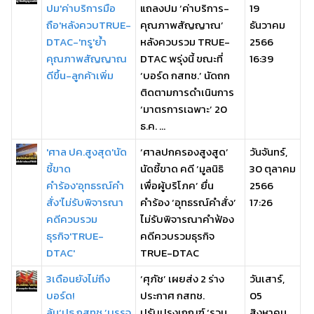
ปม'ค่าบริการมือ
แถลงปม ‘ค่าบริการ-
19
ถือ'หลังควบTRUE-
คุณภาพสัญญาณ’
ธันวาคม
DTAC-'ทรู'ย้ำ
หลังควบรวม TRUE-
2566
คุณภาพสัญญาณ
DTAC พรุ่งนี้ ขณะที่
16:39
ดีขึ้น-ลูกค้าเพิ่ม
‘บอร์ด กสทช.’ นัดถก
ติดตามการดำเนินการ
‘มาตรการเฉพาะ’ 20
ธ.ค. ...
'ศาล ปค.สูงสุด'นัด
‘ศาลปกครองสูงสูด’
วันจันทร์,
ชี้ขาด
นัดชี้ขาด คดี ‘มูลนิธิ
30 ตุลาคม
คำร้อง'อุทธรณ์คำ
เพื่อผู้บริโภค’ ยื่น
2566
สั่ง'ไม่รับพิจารณา
คำร้อง ‘อุทธรณ์คำสั่ง’
17:26
คดีควบรวม
ไม่รับพิจารณาคำฟ้อง
ธุรกิจ'TRUE-
คดีควบรวมธุรกิจ
DTAC'
TRUE-DTAC
3เดือนยังไม่ถึง
‘ศุภัช’ เผยส่ง 2 ร่าง
วันเสาร์,
บอร์ด!
ประกาศ กสทช.
05
ลุ้น‘ปธ.กสทช.’บรรจุ
ปรับปรุงเกณฑ์ ‘รวม
สิงหาคม