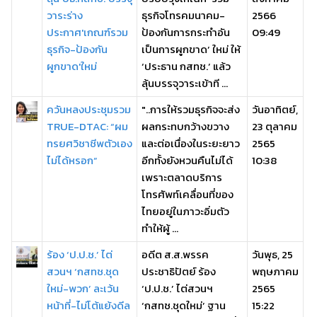
วาระร่าง
ธุรกิจโทรคมนาคม-
2566
ประกาศ'เกณฑ์รวม
ป้องกันการกระทำอัน
09:49
ธุรกิจ-ป้องกัน
เป็นการผูกขาด’ ใหม่ ให้
ผูกขาด'ใหม่
‘ประธาน กสทช.’ แล้ว
ลุ้นบรรจุวาระเข้าที ...
ควันหลงประชุมรวม
"..การให้รวมธุรกิจจะส่ง
วันอาทิตย์,
TRUE-DTAC: “ผม
ผลกระทบกว้างขวาง
23 ตุลาคม
ทรยศวิชาชีพตัวเอง
และต่อเนื่องในระยะยาว
2565
ไม่ได้หรอก”
อีกทั้งยังหวนคืนไม่ได้
10:38
เพราะตลาดบริการ
โทรศัพท์เคลื่อนที่ของ
ไทยอยู่ในภาวะอิ่มตัว
ทำให้ผู้ ...
ร้อง ‘ป.ป.ช.’ ไต่
อดีต ส.ส.พรรค
วันพุธ, 25
สวนฯ ‘กสทช.ชุด
ประชาธิปัตย์ ร้อง
พฤษภาคม
ใหม่-พวก’ ละเว้น
‘ป.ป.ช.’ ไต่สวนฯ
2565
หน้าที่-ไม่โต้แย้งดีล
‘กสทช.ชุดใหม่’ ฐาน
15:22