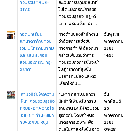
ควบรวม TRUE-
ละเว้นการปฏิบัติหน้าที่
DTAC
ไม่โต้แย้งกรณีการขอ
ควบรวมธุรกิจ ‘ทรู-ดี
แทค’ พร้อมจี้เอาผิด ...
ถอดบทเรียน
ทางด้านของสำนักงาน
วันพุธ, 11
'แคนาดา'ค้านควบ
ว่าด้วยการแข่งขัน
พฤษภาคม
รวม บ.โทรคมนาคม
ทางการค้า ก็ได้ออกมา
2565
6.9 แสน ล. ก่อน
กล่าวเพิ่มเติมว่าการ
14:57
ย้อนมองกรณี'ทรู-
ควบรวมกิจการนั้นจะนำ
ดีแทค'
ไปสู่ “ราคาที่สูงขึ้น
บริการที่แย่ลง และตัว
เลือกให้กัน ...
เลาะเวทีรับฟังความ
“…หาก กสทช.บอกว่า
วัน
เห็นฯ ควบรวมธุรกิจ
มีหน้าที่เพียงรับทราบ
พฤหัสบดี,
TRUE-DTAC 'เอไอ
รายงาน และให้ควบรวม
26
เอส-NT'ค้าน-'สมา
ธุรกิจกัน โดยกำหนด
พฤษภาคม
คมฯเอกชน'หนุน
มาตรการเฉพาะเพื่อ
2565
ดูแลในภายหลังนั้น อาจ
09:28