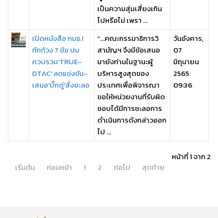
เป็นความสุ่มเสี่ยงเกิน
ไปหรือไม่ เพรา ...
เปิดหนังสือ กมธ.!
“…คณะกรรมาธิการวิ
วันอังคาร,
ทักท้วง 7 ข้อ ปม
สามัญฯ จึงมีข้อเสนอ
07
ควบรวม'TRUE-
มายังท่านในฐานะผู้
มิถุนายน
DTAC' ลดแข่งขัน-
บริหารสูงสุดของ
2565
เสนอ'บิ๊กตู่'สั่งชะลอ
ประเทศเพื่อพิจารณา
09:36
ขอให้หน่วยงานที่รับผิด
ชอบได้มีการชะลอการ
ดำเนินการดังกล่าวออก
ไป ...
หน้าที่ 1 จาก 2
เริ่มต้น
ก่อนหน้า
1
2
ต่อไป
สุดท้าย