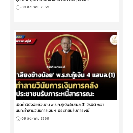
09 สิงหาคม 2569
เปิดคำวินิจฉัยส่วนตน พ.ร.ก.กู้เงิน4แสนล.(1) จิรนิติ หะวา
นนท์:ทำลายวินัยการเงินฯ-ประชาชนรับภาระหนี้
09 สิงหาคม 2569