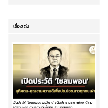
เรื่องเด่น
เปิดประวัติ 'ไซสมพอน พมวิหาน' อดีตประธานสภาแห่งชาติลาว
อุทิศตน-คุณงามความดีเพื่อปย.ปชช.ทุกชนเผ่า