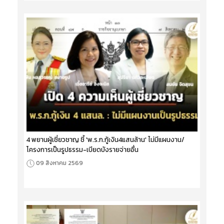
4 พยานผู้เชี่ยวชาญ ชี้ 'พ.ร.ก.กู้เงิน4แสนล้าน' ไม่มีแผนงาน/
โครงการเป็นรูปธรรม-เบียดบังรายจ่ายอื่น
09 สิงหาคม 2569