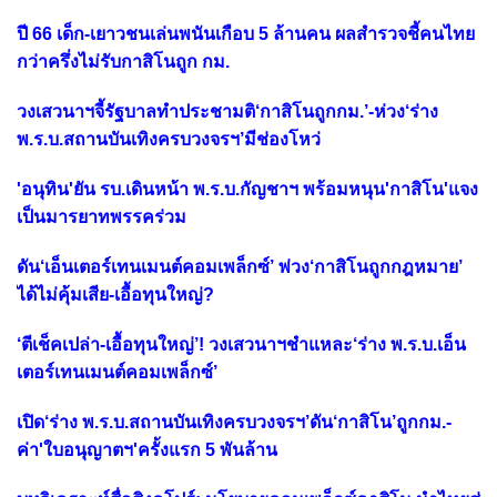
ปี 66 เด็ก-เยาวชนเล่นพนันเกือบ 5 ล้านคน ผลสำรวจชี้คนไทย
กว่าครึ่งไม่รับกาสิโนถูก กม.
วงเสวนาฯจี้รัฐบาลทำประชามติ‘กาสิโนถูกกม.’-ห่วง‘ร่าง
พ.ร.บ.สถานบันเทิงครบวงจรฯ’มีช่องโหว่
'อนุทิน'ยัน รบ.เดินหน้า พ.ร.บ.กัญชาฯ พร้อมหนุน'กาสิโน'แจง
เป็นมารยาทพรรคร่วม
ดัน‘เอ็นเตอร์เทนเมนต์คอมเพล็กซ์’ พ่วง‘กาสิโนถูกกฎหมาย’
ได้ไม่คุ้มเสีย-เอื้อทุนใหญ่?
‘ตีเช็คเปล่า-เอื้อทุนใหญ่’! วงเสวนาฯชำแหละ‘ร่าง พ.ร.บ.เอ็น
เตอร์เทนเมนต์คอมเพล็กซ์’
เปิด‘ร่าง พ.ร.บ.สถานบันเทิงครบวงจรฯ’ดัน‘กาสิโน’ถูกกม.-
ค่า'ใบอนุญาตฯ'ครั้งแรก 5 พันล้าน