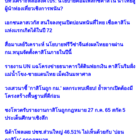
บทวิเคราะห์สื่อสิงคโปร์: นโยบายคอมเพล็กซ์คาสิโน นำไทยสู่
ผู้นำท่องเที่ยวเชิงการพนัน?
เอกชนลาสเวกัส สนใจลงทุนเปิดบ่อนพนันที่ไทย เชื่อคาสิโน
แห่งแรกเกิดได้ในปี 72
สื่อมาเลย์วิเคราะห์ นโยบายฟรีวีซ่าจีนส่งผลไทยอาจผ่าน
กม.หนุนจัดตั้งคาสิโนภายในปีนี้
รายงาน UN แฉโครงข่ายธนาคารใต้ดินฟอกเงิน คาสิโนริมฝั่ง
แม่น้ำโขง-ชายแดนไทย เม็ดเงินมหาศาล
วงเสวนาชี้ 'กาสิโนถูก กม.' ผลกระทบเพียบ! ย้ำหากเปิดต้องมี
โครงสร้างพื้นฐานที่ดีก่อน
ชงโหวตรับรายงานกาสิโนถูกกฎหมาย 27 ก.ค. 65 สกัด 5
ประเด็นศึกษาเชิงลึก
นิด้าโพลเผย ปชช.ส่วนใหญ่ 46.51% ไม่เห็นด้วยกับ 'บ่อน
กาสิโน' ถูกกฎหมาย