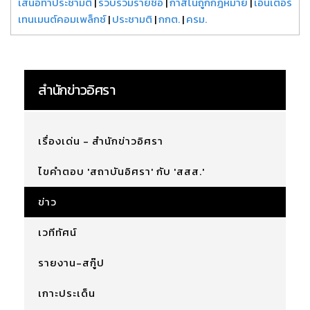
เสนอทำประชามติ
|
รวบรวมรายชื่อ
|
กาสิโนถูกกฎหมาย
|
เอ็นเตอร์
เทนเมนต์คอมเพล็กซ์
|
ประชามติ
|
กกต.
|
ครม.
สำนักข่าวอิศรา
เรื่องเด่น - สำนักข่าวอิศรา
ไขคำตอบ 'สถาบันอิศรา' กับ 'สสส.'
ข่าว
เวทีทัศน์
รายงาน-สกู๊ป
เกาะประเด็น