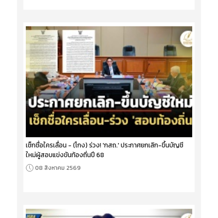
เช็กชื่อใครเลื่อน - (โกง) ร่วง! 'กสถ.' ประกาศยกเลิก-ขึ้นบัญชี
ใหม่ผู้สอบแข่งขันท้องถิ่นปี 68
08 สิงหาคม 2569