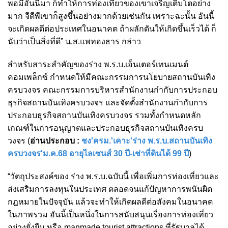
พอมีอันนี้มา ก็ทำให้การท่องเที่ยวของเขาเจริญเติบโตอย่าง
มาก จีดีพีเขาก็สูงขึ้นอย่างมากด้วยเช่นกัน เพราะฉะนั้น อันนี้
จะเกิดผลดีต่อประเทศในอนาคต ถ้าผลักดันให้เกิดขึ้นเร็วได้ ก็
นับว่าเป็นสิ่งที่ดี” น.ส.แพทองธาร กล่าว
สำหรับสาระสำคัญของร่าง พ.ร.บ.เอ็นเตอร์เทนเมนต์
คอมเพล็กซ์ กำหนดให้มีคณะกรรมการนโยบายสถานบันเทิง
ครบวงจร คณะกรรมการบริหารสำนักงานกำกับการประกอบ
ธุรกิจสถานบันเทิงครบวงจร และจัดตั้งสำนักงานกำกับการ
ประกอบธุรกิจสถานบันเทิงครบวงจร รวมทั้งกำหนดหลัก
เกณฑ์ในการอนุญาตและประกอบธุรกิจสถานบันเทิงครบ
วงจร (
อ่านประกอบ :
ชง'ครม.'เคาะ'ร่าง พ.ร.บ.สถานบันเทิง
ครบวงจร'ม.ค.68 อายุไลเซนส์ 30 ปี-เช่าที่ดินได้ 99 ปี
)
“วัตถุประสงค์ของ ร่าง พ.ร.บ.ฉบับนี้ เพื่อเพิ่มการท่องเที่ยวและ
ส่งเสริมการลงทุนในประเทศ ตลอดจนแก้ปัญหาการพนันผิด
กฎหมายในปัจจุบัน แล้วจะทำให้เกิดผลดีต่อสังคมในอนาคต
ในภาพรวม อันนี้เป็นหนึ่งในการสนับสนุนเรื่องการท่องเที่ยว
อย่างยั่งยืน หรือ manmade tourist attractions ที่รัฐบาลได้