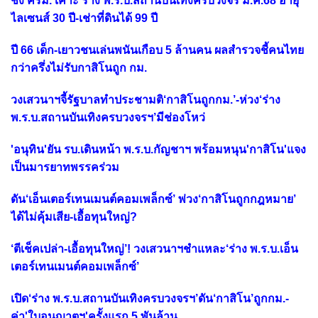
ชง'ครม.'เคาะ'ร่าง พ.ร.บ.สถานบันเทิงครบวงจร'ม.ค.68 อายุ
ไลเซนส์ 30 ปี-เช่าที่ดินได้ 99 ปี
ปี 66 เด็ก-เยาวชนเล่นพนันเกือบ 5 ล้านคน ผลสำรวจชี้คนไทย
กว่าครึ่งไม่รับกาสิโนถูก กม.
วงเสวนาฯจี้รัฐบาลทำประชามติ‘กาสิโนถูกกม.’-ห่วง‘ร่าง
พ.ร.บ.สถานบันเทิงครบวงจรฯ’มีช่องโหว่
'อนุทิน'ยัน รบ.เดินหน้า พ.ร.บ.กัญชาฯ พร้อมหนุน'กาสิโน'แจง
เป็นมารยาทพรรคร่วม
ดัน‘เอ็นเตอร์เทนเมนต์คอมเพล็กซ์’ พ่วง‘กาสิโนถูกกฎหมาย’
ได้ไม่คุ้มเสีย-เอื้อทุนใหญ่?
‘ตีเช็คเปล่า-เอื้อทุนใหญ่’! วงเสวนาฯชำแหละ‘ร่าง พ.ร.บ.เอ็น
เตอร์เทนเมนต์คอมเพล็กซ์’
เปิด‘ร่าง พ.ร.บ.สถานบันเทิงครบวงจรฯ’ดัน‘กาสิโน’ถูกกม.-
ค่า'ใบอนุญาตฯ'ครั้งแรก 5 พันล้าน