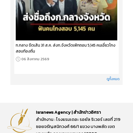
ก.กลาง ขีดเส้น 31 ส.ค. ส่งก.จังหวัดเพิกถอน 5,145 คนเอี่ยวโกง
สอบท้องถิ่น
06 สิงหาคม 2569
ดูทั้งหมด
Isranews Agency | สำนักข่าวอิศรา
สำนักงาน : โรงแรมเดอะ รอยัล ริเวอร์ เลขที่ 219
ซอยจรัญสนิทวงศ์ 66/1 แขวง บางพลัด เขต