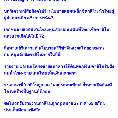
บทวิเคราะห์สื่อสิงคโปร์: นโยบายคอมเพล็กซ์คาสิโน นำไทยสู่
ผู้นำท่องเที่ยวเชิงการพนัน?
เอกชนลาสเวกัส สนใจลงทุนเปิดบ่อนพนันที่ไทย เชื่อคาสิโน
แห่งแรกเกิดได้ในปี 72
สื่อมาเลย์วิเคราะห์ นโยบายฟรีวีซ่าจีนส่งผลไทยอาจผ่าน
กม.หนุนจัดตั้งคาสิโนภายในปีนี้
รายงาน UN แฉโครงข่ายธนาคารใต้ดินฟอกเงิน คาสิโนริมฝั่ง
แม่น้ำโขง-ชายแดนไทย เม็ดเงินมหาศาล
วงเสวนาชี้ 'กาสิโนถูก กม.' ผลกระทบเพียบ! ย้ำหากเปิดต้องมี
โครงสร้างพื้นฐานที่ดีก่อน
ชงโหวตรับรายงานกาสิโนถูกกฎหมาย 27 ก.ค. 65 สกัด 5
ประเด็นศึกษาเชิงลึก