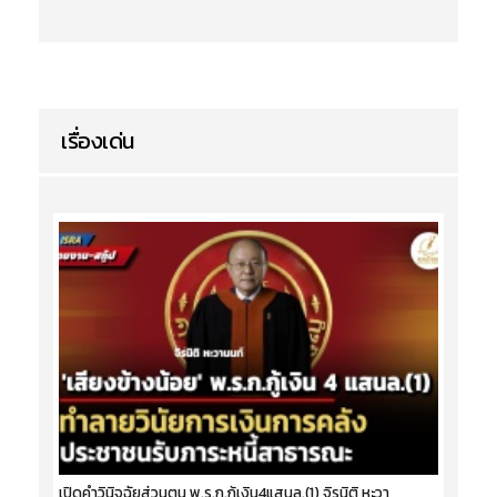
เรื่องเด่น
เปิดคำวินิจฉัยส่วนตน พ.ร.ก.กู้เงิน4แสนล.(1) จิรนิติ หะวา