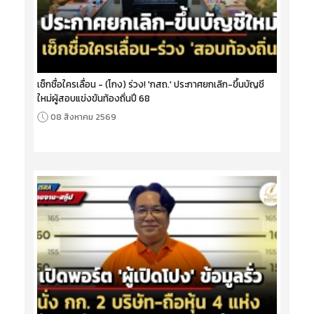
เช็กชื่อใครเลื่อน - (โกง) ร่วง! 'กสถ.' ประกาศยกเลิก-ขึ้นบัญชี
ใหม่ผู้สอบแข่งขันท้องถิ่นปี 68
08 สิงหาคม 2569