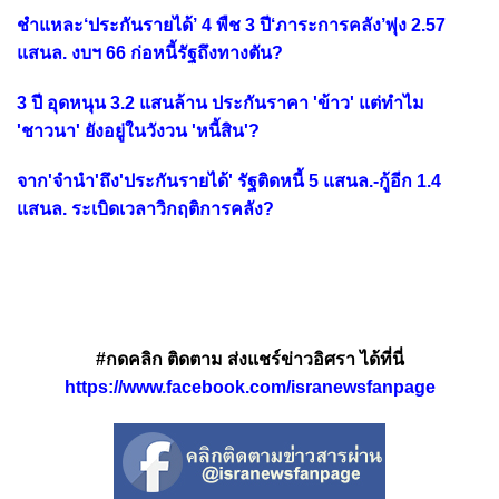
ชำแหละ‘ประกันรายได้’ 4 พืช 3 ปี‘ภาระการคลัง’พุ่ง 2.57
แสนล. งบฯ 66 ก่อหนี้รัฐถึงทางตัน?
3 ปี อุดหนุน 3.2 แสนล้าน ประกันราคา 'ข้าว' แต่ทำไม
'ชาวนา' ยังอยู่ในวังวน 'หนี้สิน'?
จาก'จำนำ'ถึง'ประกันรายได้' รัฐติดหนี้ 5 แสนล.-กู้อีก 1.4
แสนล. ระเบิดเวลาวิกฤติการคลัง?
#กดคลิก ติดตาม ส่งแชร์ข่าวอิศรา ได้ที่นี่
https://www.facebook.com/isranewsfanpage