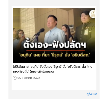
ไม่มีเส้นสาย! 'อนุทิน' รับตั้งเอง 'ธีรุตม์' นั่ง 'อธิบดีสถ.' ลั่น 'โกง
สอบท้องถิ่น' ใหญ่-เล็กโดนหมด
05 สิงหาคม 2569
ดูทั้งหมด