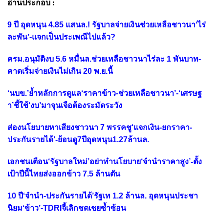
อ่านประกอบ :
9 ปี อุดหนุน 4.85 แสนล.! รัฐบาลจ่ายเงินช่วยเหลือชาวนา‘ไร่
ละพัน’-แจกเป็นประเพณีไปแล้ว?
ครม.อนุมัติงบ 5.6 หมื่นล.ช่วยเหลือชาวนาไร่ละ 1 พันบาท-
คาดเริ่มจ่ายเงินไม่เกิน 20 พ.ย.นี้
‘นบข.’ย้ำหลักการดูแล‘ราคาข้าว-ช่วยเหลือชาวนา’-‘เศรษฐ
า’ชี้ใช้‘งบ’มาจุนเจือต้องระมัดระวัง
ส่องนโยบายหาเสียงชาวนา 7 พรรคชู‘แจกเงิน-ยกราคา-
ประกันรายได้’-ย้อนดู7ปีอุดหนุน1.27ล้านล.
เอกชนเตือน‘รัฐบาลใหม่’อย่าทำนโยบาย‘จำนำราคาสูง’-ตั้ง
เป้าปีนี้ไทยส่งออกข้าว 7.5 ล้านตัน
10 ปี‘จำนำ-ประกันรายได้’รัฐเท 1.2 ล้านล. อุดหนุนประชา
นิยม‘ข้าว’-TDRIจี้เลิกชดเชยซ้ำซ้อน