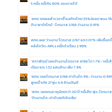
5 หมื่น หนี้เกิน 60% ของรายได้
'สศช.'ยกผลสำรวจฯชี้'องค์กรไทย'25%จ่อลด'พนง.'หั
จ้าง‘พาร์ทไทม์’-ไตรมาส 2/68 ว่างงาน 0.91%
สศช.เผย‘ว่างงาน’ไตรมาส 2/67 แตะ1.07% เพิ่มขึ้นครั
หลังโควิด-NPLs หนี้ครัวเรือน 2.99%
‘สภาพัฒน์’เผยจ้างงานไตรมาส 4/66 โต 1.7%-‘หนี้เสี
เรือน’แตะ 1.52 แสนล้าน เพิ่ม 7.9%
'สศช.'เผยไตรมาส 3/66 ค่าจ้างโต 9%-ว่างงาน 0.99
ลูกหนี้'รหัส 21'พุ่ง 4.9 ล้านบัญชี
‘สศช.’เผยคนอายุน้อยกว่า 30 ปี‘หนี้เสีย’พุ่ง-ไตรมา
‘จ้างงานโต-ค่าจ้างแท้จริงเพิ่ม’