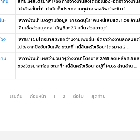
่ากัน
สศช.เผยไตรมาส 1/66 การจ้างงานยังโตต่อเนื่อง-อัตราว่างงานลด
‘ค่าจ้างขั้นต่ำ’ เท่ากันทั้งประเทศ เหตุค่าครองชีพต่างกัน ห่ ...
ื่น-
‘สภาพัฒน์’ เปิดฐานข้อมูล ‘เครดิตบูโร’ พบหนี้เสียแตะ 1.09 ล้านล้าน
‘สินเชื่อส่วนบุคคล’ บัญชีละ 7.7 หมื่น ส่วนอายุต่ ...
่วง
‘สศช.’ เผยไตรมาส 3/65 จ้างงานเพิ่มขึ้น-อัตราว่างงานลดลง แต่ ‘
3.1% จากปัจจัยเงินเฟ้อ ขณะที่ 'หนี้สินครัวเรือน' ไตรมาส 2 ...
สนคน-
‘สภาพัฒน์’ เผยจำนวน ‘ผู้ว่างงาน’ ไตรมาส 2/65 ลดเหลือ 5.5 
ช่วงไตรมาสก่อน ขณะที่ ‘หนี้สินครัวเรือน’ อยู่ที่ 14.65 ล้านล้าน ...
เริ่มต้น
ก่อนหน้า
1
2
ต่อไป
สุดท้าย