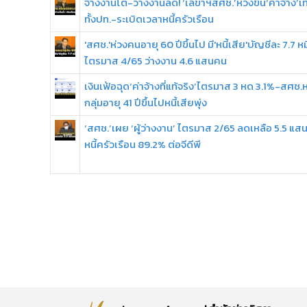
จ้างงานโต-ว่างงานลด! ‘เลขาฯสศช.’ห่วงขึ้น‘ค่าจ้าง’เท
ทั้งปท.-ระเบิดเวลาหนี้ครัวเรือน
'สศช.'ห่วงคนอายุ 60 ปีขึ้นไป มี'หนี้เสีย'บัญชีละ 7.7 หม
ไตรมาส 4/65 ว่างงาน 4.6 แสนคน
เงินเฟ้อฉุด‘ค่าจ้างที่แท้จริง’ไตรมาส 3 หด 3.1%-สศช.ห
กลุ่มอายุ 41 ปีขึ้นไปหนี้เสียพุ่ง
‘สศช.’เผย ‘ผู้ว่างงาน’ ไตรมาส 2/65 ลดเหลือ 5.5 แ
หนี้ครัวเรือน 89.2% ต่อจีดีพี