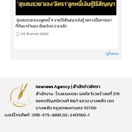
‘สุขสมรวย’แจงลูกหนี้ 9 รายไร้สัญญาเงินกู้ เพราะเป็นการเอา
ที่ดินมาจำนอง ยันแจ้งป.ป.ช.แล้ว
05 สิงหาคม 2569
ดูทั้งหมด
Isranews Agency | สำนักข่าวอิศรา
สำนักงาน : โรงแรมเดอะ รอยัล ริเวอร์ เลขที่ 219
ซอยจรัญสนิทวงศ์ 66/1 แขวง บางพลัด เขต
บางพลัด กรุงเทพมหานคร 10700
เบอร์โทรศัพท์ : 095-575-8881,02-2413160-1