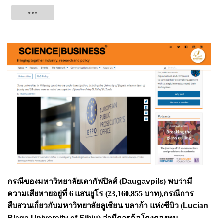
Tweet
กรณีของมหาวิทยาลัย
เดากัฟปิลส์ (
Daugavpils
) พบว่ามี
ความเสียหายอยู่ที่ 6 แสนยูโร (23
,
160
,
855
บาท),กรณีการ
สืบสวนเกี่ยวกับมหาวิทยาลัยลูเซียน บลาก้า แห่งซีบิว (
Lucian
Blaga University
of Sibiu
) ว่ามีการฉ้อโกงกองทุน