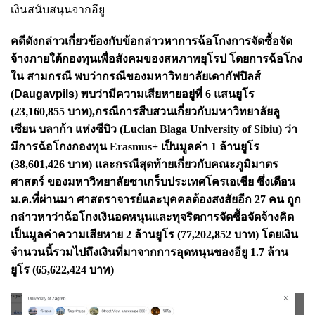
เงินสนับสนุนจากอียู
คดีดังกล่าวเกี่ยวข้องกับข้อกล่าวหาการฉ้อโกงการจัดซื้อจัด
จ้างภายใต้กองทุนเพื่อสังคมของสหภาพยุโรป โดยการฉ้อโกง
ใน สามกรณี พบว่ากรณีของมหาวิทยาลัย
เดากัฟปิลส์
(
Daugavpils
) พบว่ามีความเสียหายอยู่ที่ 6 แสนยูโร
(23
,
160
,
855
บาท),กรณีการสืบสวนเกี่ยวกับมหาวิทยาลัยลู
เซียน บลาก้า แห่งซีบิว (
Lucian Blaga University
of Sibiu
) ว่า
มีการฉ้อโกงกองทุน
Erasmus+
เป็นมูลค่า 1 ล้านยูโร
(38
,
601
,
426
บาท
) และกรณีสุดท้ายเกี่ยวกับคณะภูมิมาตร
ศาสตร์ ของมหาวิทยาลัยซาเกร็บประเทศโครเอเชีย ซึ่งเดือน
ม.ค.ที่ผ่านมา ศาสตราจารย์และบุคคลต้องสงสัยอีก 27 คน ถูก
กล่าวหาว่าฉ้อโกงเงินอดหนุนและทุจริตการจัดซื้อจัดจ้างคิด
เป็นมูลค่าความเสียหาย 2 ล้านยูโร (77
,
202
,
852 บาท) โดยเงิน
จำนวนนี้รวมไปถึงเงินที่มาจากการอุดหนุนของอียู 1.7 ล้าน
ยูโร (65
,
622
,
424 บาท)