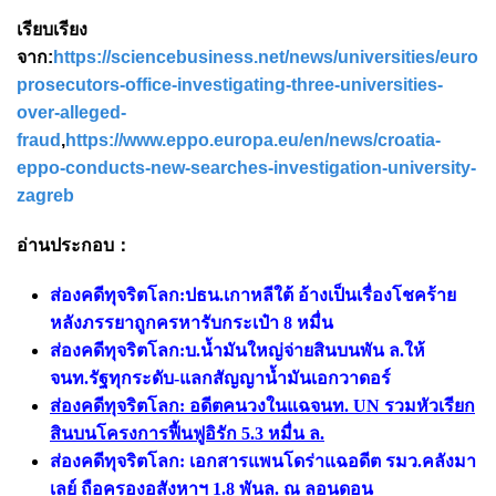
เรียบเรียง
จาก:
https://sciencebusiness.net/news/universities/europ
prosecutors-office-investigating-three-universities-
over-alleged-
fraud
,
https://www.eppo.europa.eu/en/news/croatia-
eppo-conducts-new-searches-investigation-university-
zagreb
อ่านประกอบ：
ส่องคดีทุจริตโลก:ปธน.เกาหลีใต้ อ้างเป็นเรื่องโชคร้าย
หลังภรรยาถูกครหารับกระเป๋า 8 หมื่น
ส่องคดีทุจริตโลก:บ.น้ำมันใหญ่จ่ายสินบนพัน ล.ให้
จนท.รัฐทุกระดับ-แลกสัญญาน้ำมันเอกวาดอร์
ส่องคดีทุจริตโลก: อดีตคนวงในแฉจนท. UN รวมหัวเรียก
สินบนโครงการฟื้นฟูอิรัก 5.3 หมื่น ล.
ส่องคดีทุจริตโลก: เอกสารแพนโดร่าแฉอดีต รมว.คลังมา
เลย์ ถือครองอสังหาฯ 1.8 พันล. ณ ลอนดอน