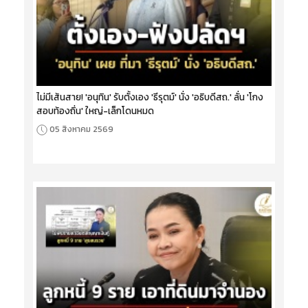
ไม่มีเส้นสาย! 'อนุทิน' รับตั้งเอง 'ธีรุตม์' นั่ง 'อธิบดีสถ.' ลั่น 'โกง
สอบท้องถิ่น' ใหญ่-เล็กโดนหมด
05 สิงหาคม 2569