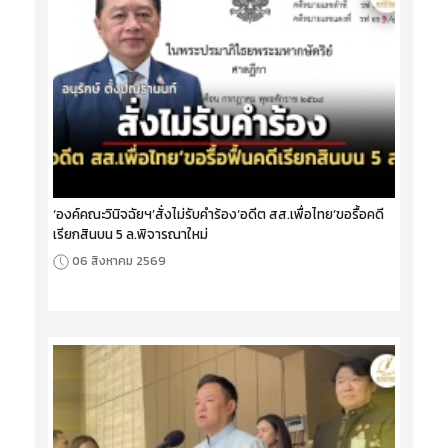
‘องค์คณะวินิจฉัยฯ’สั่งไม่รับคำร้อง‘อดีต สส.เพื่อไทย’ขอรื้อคดี
เรียกสินบน 5 ล.พิจารณาใหม่
06 สิงหาคม 2569