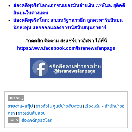
ส่องคดีทุจริตโลก:เอกชนเยอรมันจ่ายเงิน 7.7พันล. ยุติคดี
สินบนในต่างแดน
ส่องคดีทุจริตโลก: สว.สหรัฐฯฉาวอีก ถูกครหารับสินบน
นักลงทุน แลกออกแถลงการณ์สนับสนุนกาตาร์
#กดคลิก ติดตาม ส่งแชร์ข่าวอิศรา ได้ที่นี่
https://www.facebook.com/isranewsfanpage
หมวดหมู่
รายงาน-สกู๊ป
|
ข่าวทั่วไปศูนย์ข่าวสืบสวน
|
เรื่องเด่น - สำนักข่าวอิ
ศรา
|
ข่าวเด่นสืบสวน
ส่องคดีทุจริตโลก
TAGS