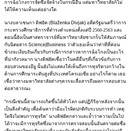
การฉ้อโกงการจัดซื้อจัดจ้างในกรณีอื่น แต่มหาวิทยาลัยก็ไม่
ได้ให้ความเห็นแต่อย่างใด
นาง
บลาเชนกา ดิฟยัค (
Blaženka Divjak)
อดีตรัฐมนตรีว่าการ
กระทรวงศึกษาธิการที่ดำรงตำแหน่งตั้งแต่ปี 2560-2563 และ
ตอนนี้ยังเป็นศาสตราจารย์ที่มหาวิทยาลัยซาเกร็บให้สัมภาษณ์
กับนิตยสาร
Science|Business
ว่าตัวเธอเห็นว่าท่าทีที่ค่อน
ข้างจะเงียบงันเกี่ยวกับกรณีการกล่าวหาการฉ้อโกงเป็นอะไร
ที่น่ากังวลมาก นางดิฟยัคเชื่อว่าในคดีอื่นๆที่เกี่ยวข้อกับการ
สอบสวนของอียู นั้นยังไม่แสดงให้เห็นถึงการทุจริตวงกว้างใน
ด้านการศึกษาระดับสูงที่ประเทศโครเอเชีย อย่างไรก็ตาม เธอ
เชื่อว่าทางมหาวิทยาลัยต่างๆควรจะสื่อสารถึงผลการสอบสวน
ต่อสาธารณะ
“กรณีเช่นนี้สามารถเกิดขึ้นได้ทั่วโลก แต่ปฏิกิริยาหลังจากนั้น
เป็นสิ่งสําคัญ เพื่อค้นหาว่ามีอะไรผิดปกติกับระบบการทำ เหตุ
ใดจึงไม่พบการทุจริต" นางดิฟยัคกล่าวและย้ำว่าความเป็นไป
ได้ว่าจะมีการทุจริตซึ่งมาจากการตรวจสอบนั้นอันตรายต่อชื่อ
เสียงมหาวิทยาลัยอย่างยิ่ง และมันสำคัญเนื่องจากว่าไม่มปฏิ