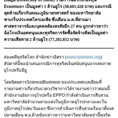
Erasmus+
เป็นมูลค่า 1 ล้านยูโร (38
,
601
,
426
บาท
) และกรณี
สุดท้ายเกี่ยวกับคณะภูมิมาตรศาสตร์ ของมหาวิทยาลัย
ซาเกร็บประเทศโครเอเชีย ซึ่งเดือน ม.ค.ที่ผ่านมา
ศาสตราจารย์และบุคคลต้องสงสัยอีก 27 คน ถูกกล่าวหาว่า
ฉ้อโกงเงินอดหนุนและทุจริตการจัดซื้อจัดจ้างคิดเป็นมูลค่า
ความเสียหาย 2 ล้านยูโร (77
,
202
,
852 บาท)
ส่องคดีทุจริตโลก สำนักข่าวอิศรา (
www.isranews.org
)
สัปดาห์
นี้ขอนำเสนอกรณีการทุจริตเงินสนับสนุนจากสหภาพ
ยุโรปหรืออียู
โดยนิตยสาร
Science|Business ของประเทศเบลเยียมที่
รายงานข่าวเกี่ยวกับแวดวงวิชาการได้รายงานข่าวว่า
ตอนนี้
สํานักงานอัยการยุโรปหรือ
EPPO
กำลังดำเนินการสืบสวน
มหาวิทยาลัยจำนวนสามแห่งในภูมิภาคยุโรปกลางและใน
ภูมิภาคยุโรปตะวันออก ซึ่งการดำเนินการสืบสวนเริ่มมาตั้งแต่
ปลายเดือน พ.ย.ด้วยข้อกล่าวหาว่ามหาวิทยาลัยเหล่านี้ทุจริต