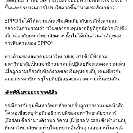
โดดเด่นมาก
เพื่อให้ความรับผิดชอบมีความเฉพาะเจาะจงมาก
ขึ้นและกระบวนการโปร่งใสมากขึ้น
” นางเซอลัณกล่าว
EPPO
ไม่ได้ให้ความเห็นเพิ่มเติมเกี่ยวกับกรณีทั้งสามแต่
กล่าวในภาพรวมว่า “เงินของกองทุนจากอียูที่ถูกฉ้อโกงไปซึ่ง
เกี่ยวข้องกับมหาวิทยาลัยต่างๆนั้นไม่ได้เป็นส่วนสำคัญของ
การสืบสวนของ
EPPO
”
ทางด้านของ
สมาคมมหาวิทยาลัยยุโรป ซึ่งมีทั้งสาม
มหาวิทยาลัยเป็นสมาชิกสมาคมก็ปฏิเสธที่จะแสดงความเห็น
เมื่อถูกถามเกี่ยวกับข้อกังวลของเงินทุนของอียู เช่นเดียวกับ
คณะกรรมาธิการยุโรปที่ปฏิเสธจะแสดงความเห็นเช่นกัน
＠
คดีที่แยกออกจากคดีอื่น
กรณีการจับกุมที่มหาวิทยาลัยซาเกร็บถูกรายงานบนหน้าสื่อ
โครเอเชียระบุว่า
อดีตอธิการบดีของมหาวิทยาลัยซาดาร์
(
Zadar
)
ชื่อว่านางดิจานา วิคาน (
Dijana Vican
)
ซึ่งทำงานอยู่
ที่มหาวิทยาลัยซาเกร็บในบทบาทอื่นนั้นถูกสอบสวนในกรณี