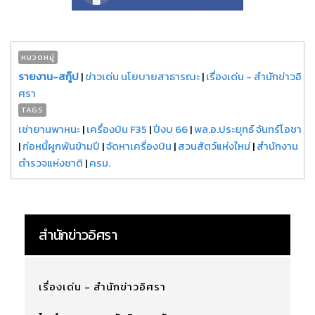
หมวดหมู่
รายงาน-สกู๊ป
|
ข่าวเด่น นโยบายสาธารณะ
|
เรื่องเด่น - สำนักข่าวอิ
ศรา
TAGS
เช่ายานพาหนะ
|
เครื่องบิน F35
|
ปีงบ 66
|
พล.อ.ประยุทธ์ จันทร์โอชา
|
ก่อหนี้ผูกพันข้ามปี
|
จัดหาเครื่องบิน
|
สวนสัตว์แห่งใหม่
|
สำนักงาน
ตำรวจแห่งชาติ
|
ครม.
สำนักข่าวอิศรา
เรื่องเด่น - สำนักข่าวอิศรา