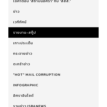
ไขคำตอบ 'สถาบันอิศรา' กับ 'สสส.'
ข่าว
เวทีทัศน์
รายงาน-สกู๊ป
เกาะประเด็น
กระจายข่าว
ตะกร้าข่าว
"HOT" MAIL CORRUPTION
INFOGRAPHIC
อิศราอินไซด์
รวมข่าว ISRANEWS