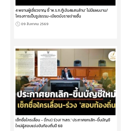
4 พยานผู้เชี่ยวชาญ ชี้ 'พ.ร.ก.กู้เงิน4แสนล้าน' ไม่มีแผนงาน/
โครงการเป็นรูปธรรม-เบียดบังรายจ่ายอื่น
09 สิงหาคม 2569
เช็กชื่อใครเลื่อน - (โกง) ร่วง! 'กสถ.' ประกาศยกเลิก-ขึ้นบัญชี
ใหม่ผู้สอบแข่งขันท้องถิ่นปี 68