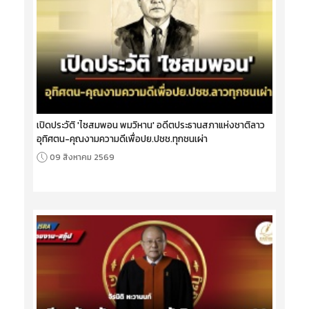
เปิดประวัติ 'ไซสมพอน พมวิหาน' อดีตประธานสภาแห่งชาติลาว
อุทิศตน-คุณงามความดีเพื่อปย.ปชช.ทุกชนเผ่า
09 สิงหาคม 2569