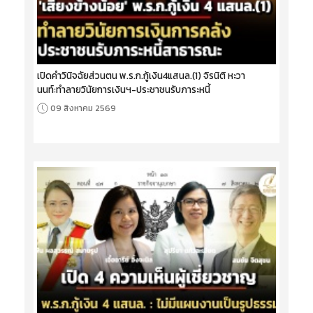
เปิดคำวินิจฉัยส่วนตน พ.ร.ก.กู้เงิน4แสนล.(1) จิรนิติ หะวา
นนท์:ทำลายวินัยการเงินฯ-ประชาชนรับภาระหนี้
09 สิงหาคม 2569