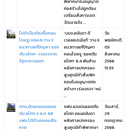
พิพากษาใบอนุญาต
ก่อสร้างไม่ถูกต้อง
เตรียมสั่งการเขต
วัฒนาแจ้ง ...
ไม่จำเป็นต้องรื้อคอน
‘บมจ.อนันดา ดี
วัน
โดหรู! ANAN วาง 3
เวลลอปเม้นท์’ วาง 3
พฤหัสบดี,
แนวทางแก้ปัญหา‘แอช
แนวทางแก้ปัญหา
03
ตัน อโศก’-เจรจาภาค
คอนโดหรู ‘แอชตัน
สิงหาคม
รัฐหาทางออก
อโศก’ 6.4 พันล้าน
2566
หลังศาลปกครอง
15:55
สูงสุดมีคำสั่งเพิก
ถอนใบอนุญาตก่อ
สร้างฯ เร่งเจรจา ‘หน่
...
กทม.นัดแถลงปมแอช
รฟม.แจงปมแอชตัน
วันเสาร์,
ตัน อโศก 3 ส.ค. 66
อโศก ของอนันดา
29
รฟม.โต้ทำเอกชนเสีย
หลังศาลปกครอง
กรกฎาคม
หาย
สูงสุดมีคำพิพากษา
2566