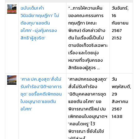
ฉบับเต็ม! คำ
“…การให้ความเห็น
วันจันทร์,
วินิจฉัย‘กฤษฎีกา’ ไม่
ของคณะกรรมการ
16
ต้องทุบ‘แอชตัน
กฤษฎีกา (คณะ
กันยายน
อโศก’-มุ่งคุ้มครอง
พิเศษ) ดังกล่าวข้าง
2567
สิทธิ‘ผู้สุจริต’
ต้น ในเรื่องนี้เป็นไป
21:52
ตามข้อเท็จจริงเฉพาะ
เรื่อง และโดยมุ่ง
หมายที่จะคุ้มครอง
สิทธิของผู้สุจร ...
‘ศาล ปค.สูงสุด’สั่งไม่
‘ศาลปกครองสูงสุด’
วัน
รับคำร้อง‘นิติฯอาคาร
สั่งไม่รับคำร้อง
พฤหัสบดี,
ชุด’ ขอรื้อคดีเพิกถอน
‘นิติบุคคลอาคารชุด
29
ใบอนุญาต‘แอชตัน
แอชตัน อโศก’ ขอ
สิงหาคม
อโศก’
พิจารณาคดีใหม่ ปม
2567
เพิกถอนใบอนุญาตฯ
14:38
‘คอนโดหรู’ ไว้
พิจารณา ชี้ยังไม่ใช่
‘ผู้มีส่วนไ ...