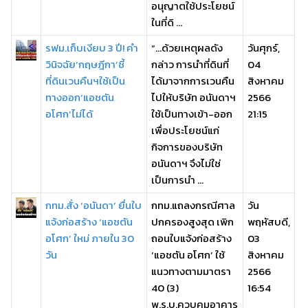
อนุญาตใช้ประโยชน์
ในที่ดิ ...
รฟม.เก็บเงียบ 3 ปี! คำ
“…ด้วยเหตุผลดัง
วันศุกร์,
วินิจฉัย‘กฤษฎีกา’ชี้
กล่าว การนำที่ดินที่
04
ที่ดินเวนคืนฯใช้เป็น
ได้มาจากการเวนคืน
สิงหาคม
ทางออก‘แอชตัน
ไปให้บริษัท อนันดาฯ
2566
อโศก’ไม่ได้
ใช้เป็นทางเข้า-ออก
21:15
เพื่อประโยชน์แก่
กิจการของบริษัท
อนันดาฯ จึงไม่ใช่
เป็นการนำ ...
กทม.สั่ง ‘อนันดา’ ยื่นใบ
กทม.แถลงกรณีศาล
วัน
แจ้งก่อสร้าง ‘แอชตัน
ปกครองสูงสุด เพิก
พฤหัสบดี,
อโศก’ ใหม่ ภายใน 30
ถอนใบแจ้งก่อสร้าง
03
วัน
‘แอชตัน อโศก’ ใช้
สิงหาคม
แนวทางตามมาตรา
2566
40 (3)
16:54
พ.ร.บ.ควบคุมอาคาร