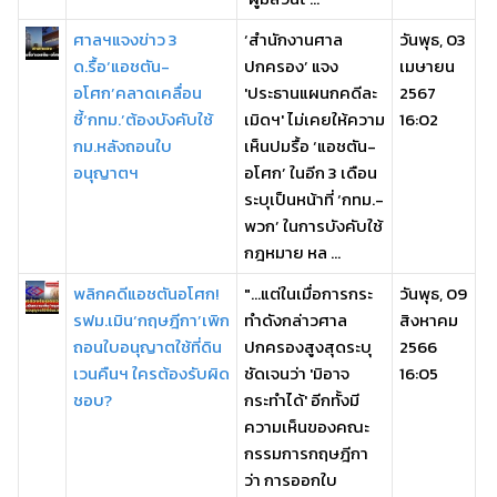
ศาลฯแจงข่าว 3
‘สำนักงานศาล
วันพุธ, 03
ด.รื้อ‘แอชตัน-
ปกครอง’ แจง
เมษายน
อโศก’คลาดเคลื่อน
'ประธานแผนกคดีละ
2567
ชี้‘กทม.’ต้องบังคับใช้
เมิดฯ' ไม่เคยให้ความ
16:02
กม.หลังถอนใบ
เห็นปมรื้อ ‘แอชตัน-
อนุญาตฯ
อโศก’ ในอีก 3 เดือน
ระบุเป็นหน้าที่ ‘กทม.-
พวก’ ในการบังคับใช้
กฎหมาย หล ...
พลิกคดีแอชตันอโศก!
"...แต่ในเมื่อการกระ
วันพุธ, 09
รฟม.เมิน‘กฤษฎีกา’เพิก
ทำดังกล่าวศาล
สิงหาคม
ถอนใบอนุญาตใช้ที่ดิน
ปกครองสูงสุดระบุ
2566
เวนคืนฯ ใครต้องรับผิด
ชัดเจนว่า 'มิอาจ
16:05
ชอบ?
กระทำได้' อีกทั้งมี
ความเห็นของคณะ
กรรมการกฤษฎีกา
ว่า การออกใบ