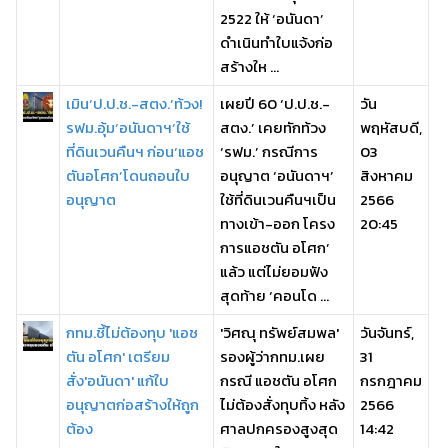
2522 ให้ ‘อนันดา’
ดำเนินทำใบแจ้งก่อ
สร้างให ...
เมิน‘ป.ป.ช.-สตง.’ท้วง!
เผยปี 60 ‘ป.ป.ช.-
วัน
รฟม.อุ้ม‘อนันดาฯ’ใช้
สตง.’ เคยทักท้วง
พฤหัสบดี,
ที่ดินเวนคืนฯ ก่อน‘แอช
‘รฟม.’ กรณีการ
03
ตันอโศก’โดนถอนใบ
อนุญาต ‘อนันดาฯ’
สิงหาคม
อนุญาต
ใช้ที่ดินเวนคืนฯเป็น
2566
ทางเข้า-ออก โครง
20:45
การแอชตัน อโศก’
แล้ว แต่ไม่ยอมฟัง
สุดท้าย ‘คอนโด ...
กทม.ชี้ไม่ต้องทุบ 'แอช
'วิศณุ ทรัพย์สมพล'
วันจันทร์,
ตัน อโศก' เตรียม
รองผู้ว่ากทม.เผย
31
สั่ง'อนันดา' แก้ใบ
กรณี แอชตัน อโศก
กรกฎาคม
อนุญาตก่อสร้างให้ถูก
ไม่ต้องสั่งทุบทิ้ง หลัง
2566
ต้อง
ศาลปกครองสูงสุด
14:42