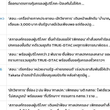
จี้ออกมาตรการคุ้มครองผู้บริโภค-ป้องกันไม่ให้เก ...
ไหว
‘สอบ.-เครือข่ายภาคประชาชน-นักวิชาการ’ เดินหน้าผลักดัน ‘บำนาญถ้วน
เดือนละ 3,000 บาท ยันรัฐบาลมีเงินเพียงพอ แต่ต้องปฏ ...
‘สภาองค์กรของผู้บริโภค’ ยื่นคำร้องขอให้ 'เพิกถอน' คำสั่งยกคำร้
ปกครองชั้นต้น' คดีรวมธุรกิจ TRUE-DTAC เหตุการพิจารณาผิดระเ ..
‘สอบ.’ พร้อมผู้บริโภคกว่า 2 พันราย ยื่นฟ้อง ‘ศาลปกครองกลาง’ ขอศ
ทราบการรวมธุรกิจ TRUE-DTAC พร้อมยื่นขอคุ้มครองชั่วคราวฯ
 6
‘สอบ.’ เรียกร้อง ‘หน่วยงานรัฐ-ค่ายรถยนต์’ เร่งประชาสัมพันธ์ให้เจ้า
Takata นำรถเข้าไปเปลี่ยนถุงลมนิรภัย หลังล่าสุดมีผู ...
'นักวิชาการ' ชี้ช่อง 2 ปม ฟ้อง 'ศาลปค.' เพิกถอน ‘มติ กสทช.’ ไฟเ
‘ไม่สมบูรณ์’ พร้อมเผย ‘ที่ปรึกษาฯ’ กรรมการ กสทช. 1 ราย ...
‘สภาองค์กรของผู้บริโภค’ เดินหน้าฟ้อง ‘ศาลปกครอง’ เพิกถอนคำส