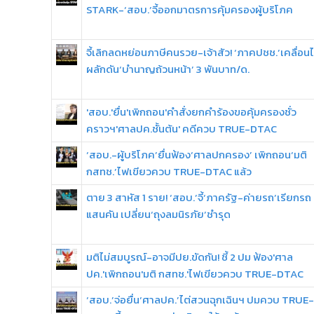
STARK-‘สอบ.’จี้ออกมาตรการคุ้มครองผู้บริโภค
จี้เลิกลดหย่อนภาษีคนรวย-เจ้าสัว! ‘ภาคปชช.’เคลื่อน
ผลักดัน‘บำนาญถ้วนหน้า’ 3 พันบาท/ด.
'สอบ.'ยื่น'เพิกถอน'คำสั่งยกคำร้องขอคุ้มครองชั่ว
คราวฯ'ศาลปค.ชั้นต้น' คดีควบ TRUE-DTAC
‘สอบ.-ผู้บริโภค’ยื่นฟ้อง‘ศาลปกครอง’ เพิกถอน‘มติ
กสทช.’ไฟเขียวควบ TRUE-DTAC แล้ว
ตาย 3 สาหัส 1 ราย! ‘สอบ.’จี้‘ภาครัฐ-ค่ายรถ’เรียกรถ
แสนคัน เปลี่ยน‘ถุงลมนิรภัย’ชำรุด
มติไม่สมบูรณ์-อาจมีปย.ขัดกัน! ชี้ 2 ปม ฟ้อง'ศาล
ปค.'เพิกถอน'มติ กสทช.'ไฟเขียวควบ TRUE-DTAC
‘สอบ.’จ่อยื่น‘ศาลปค.’ไต่สวนฉุกเฉินฯ ปมควบ TRUE-