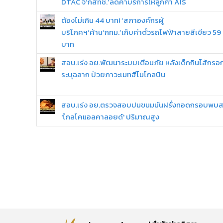
DTAC จี้‘กสทช.’ลดค่าบริการให้ลูกค้า AIS
ต้องไม่เกิน 44 บาท! ‘สภาองค์กรผู้
บริโภคฯ’ค้าน‘กทม.’เก็บค่าตั๋วรถไฟฟ้าสายสีเขียว 59
บาท
สอบ.เร่ง อย.พัฒนาระบบเตือนภัย หลังเด็กกินไส้กรอก
ระบุฉลาก ป่วยภาวะเมทฮีโมโกลบิน
สอบ.เร่ง อย.ตรวจสอบปมขนมมันฝรั่งทอดกรอบพบ
'ไกลโคแอลคาลอยด์' ปริมาณสูง