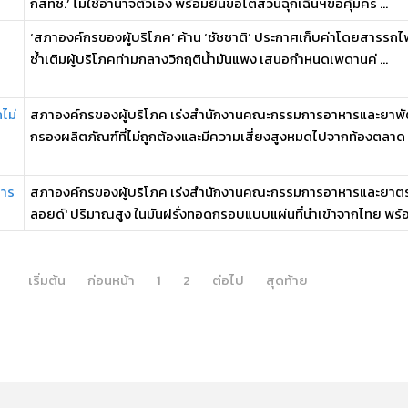
กสทช.’ ไม่ใช้อำนาจตัวเอง พร้อมยื่นขอไต่สวนฉุกเฉินฯขอคุ้มคร ...
‘สภาองค์กรของผู้บริโภค’ ค้าน ‘ชัชชาติ’ ประกาศเก็บค่าโดยสารรถ
ซ้ำเติมผู้บริโภคท่ามกลางวิกฤติน้ำมันแพง เสนอกำหนดเพดานค่ ...
ไม่
สภาองค์กรของผู้บริโภค เร่งสำนักงานคณะกรรมการอาหารและยาพัฒ
กรองผลิตภัณฑ์ที่ไม่ถูกต้องและมีความเสี่ยงสูงหมดไปจากท้องตลาด หล
สาร
สภาองค์กรของผู้บริโภค เร่งสำนักงานคณะกรรมการอาหารและย
ลอยด์' ปริมาณสูง ในมันฝรั่งทอดกรอบแบบแผ่นที่นำเข้าจากไทย พร้อ
เริ่มต้น
ก่อนหน้า
1
2
ต่อไป
สุดท้าย