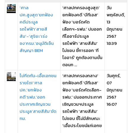
‘ศาล
‘ศาลปกครองสูงสุด’
วัน
ปค.สูงสุด’ยกฟ้อง
ยกฟ้องคดี ‘บีทีเอส’
พฤหัสบดี,
คดีประมูล
ฟ้อง ‘บอร์ดคัด
13
รถไฟฟ้า‘สายสี
เลือกฯ-รฟม.’ ปมออก
มิถุนายน
ส้ม’-‘สุริยะ’เร่ง
ทีโออาร์ประมูล
2567
ชง‘ครม.’อนุมัติเซ็น
รถไฟฟ้า ‘สายสีส้ม’
18:39
สัญญา BEM
ไม่ชอบ ชี้การออก ‘ที
โออาร์’ ถูกต้องตามขั้น
ตอนก ...
ไม่กีดกัน-เอื้อเอกชน
‘ศาลปกครองกลาง’
วันศุกร์,
รายใด! ‘ศาล
ยกฟ้องคดี ‘บีทีเอส’
07
ปค.’ยกฟ้อง
ฟ้อง ‘บอร์ดคัดเลือก-
มิถุนายน
คดี‘รฟม.’ออก
รฟม.’ ปมออกประกาศ
2567
ประกาศเชิญชวน
เชิญชวนฯประมูล
16:07
ประมูล‘สายสีส้ม’ขัด
รถไฟฟ้า ‘สายสีส้ม’
กม.
ไม่ชอบ ชี้ไม่มีลักษณะ
‘เอื้อประโยชน์แก่เอกช
...