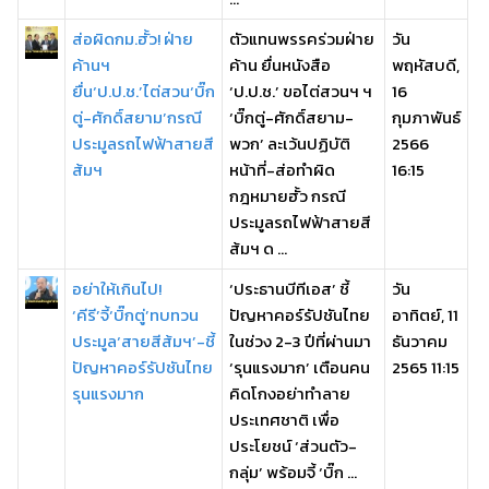
ส่อผิดกม.ฮั้ว! ฝ่าย
ตัวแทนพรรคร่วมฝ่าย
วัน
ค้านฯ
ค้าน ยื่นหนังสือ
พฤหัสบดี,
ยื่น‘ป.ป.ช.’ไต่สวน‘บิ๊ก
‘ป.ป.ช.’ ขอไต่สวนฯ ฯ
16
ตู่-ศักดิ์สยาม’กรณี
‘บิ๊กตู่-ศักดิ์สยาม-
กุมภาพันธ์
ประมูลรถไฟฟ้าสายสี
พวก’ ละเว้นปฏิบัติ
2566
ส้มฯ
หน้าที่-ส่อทำผิด
16:15
กฎหมายฮั้ว กรณี
ประมูลรถไฟฟ้าสายสี
ส้มฯ ด ...
อย่าให้เกินไป!
‘ประธานบีทีเอส’ ชี้
วัน
‘คีรี’จี้‘บิ๊กตู่’ทบทวน
ปัญหาคอร์รัปชันไทย
อาทิตย์, 11
ประมูล‘สายสีส้มฯ’-ชี้
ในช่วง 2-3 ปีที่ผ่านมา
ธันวาคม
ปัญหาคอร์รัปชันไทย
‘รุนแรงมาก’ เตือนคน
2565 11:15
รุนแรงมาก
คิดโกงอย่าทำลาย
ประเทศชาติ เพื่อ
ประโยชน์ ‘ส่วนตัว-
กลุ่ม’ พร้อมจี้ ‘บิ๊ก ...