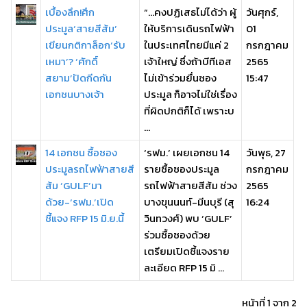
เบื้องลึก!ศึก
“…คงปฏิเสธไม่ได้ว่า ผู้
วันศุกร์,
ประมูล‘สายสีส้ม’
ให้บริการเดินรถไฟฟ้า
01
เขียนกติกาล็อก‘รับ
ในประเทศไทยมีแค่ 2
กรกฎาคม
เหมา’? ‘ศักดิ์
เจ้าใหญ่ ซึ่งถ้าบีทีเอส
2565
สยาม’ปัดกีดกัน
ไม่เข้าร่วมยื่นซอง
15:47
เอกชนบางเจ้า
ประมูล ก็อาจไม่ใช่เรื่อง
ที่ผิดปกติก็ได้ เพราะบ
...
14 เอกชน ซื้อซอง
‘รฟม.’ เผยเอกชน 14
วันพุธ, 27
ประมูลรถไฟฟ้าสายสี
รายซื้อซองประมูล
กรกฎาคม
ส้ม ‘GULF’มา
รถไฟฟ้าสายสีส้ม ช่วง
2565
ด้วย-‘รฟม.’เปิด
บางขุนนนท์-มีนบุรี (สุ
16:24
ชี้แจง RFP 15 มิ.ย.นี้
วินทวงศ์) พบ ‘GULF’
ร่วมซื้อซองด้วย
เตรียมเปิดชี้แจงราย
ละเอียด RFP 15 มิ ...
หน้าที่ 1 จาก 2