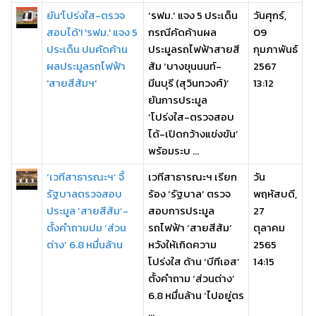
ยัน'โปร่งใส-ตรวจ
‘รฟม.’ แจง 5 ประเด็น
วันศุกร์,
สอบได้'! 'รฟม.' แจง 5
กรณีคัดค้านผล
09
ประเด็น ปมคัดค้าน
ประมูลรถไฟฟ้าสายสี
กุมภาพันธ์
ผลประมูลรถไฟฟ้า
ส้ม ‘บางขุนนนท์-
2567
'สายสีส้มฯ'
มีนบุรี (สุวินทวงศ์)’
13:12
ยันการประมูล
‘โปร่งใส-ตรวจสอบ
ได้-เปิดกว้างแข่งขัน’
พร้อมระบ ...
‘เวทีสาธารณะฯ’ จี้
เวทีสาธารณะฯ เรียก
วัน
รัฐบาลตรวจสอบ
ร้อง ‘รัฐบาล’ ตรวจ
พฤหัสบดี,
ประมูล ‘สายสีส้ม’-
สอบการประมูล
27
ตั้งคำถามปม ‘ส่วน
รถไฟฟ้า ‘สายสีส้ม’
ตุลาคม
ต่าง’ 6.8 หมื่นล้าน
หวังให้เกิดความ
2565
โปร่งใส ด้าน ‘บีทีเอส’
14:15
ตั้งคำถาม ‘ส่วนต่าง’
6.8 หมื่นล้าน ‘ไปอยู่ตร
...