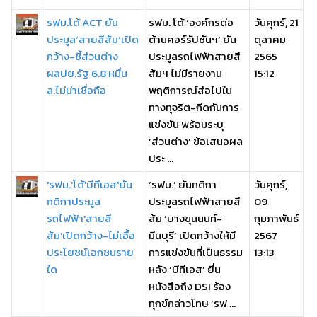
รฟม.โต้ ACT ยัน
รฟม. โต้ ‘องค์กรต่อ
วันศุกร์, 21
ประมูล‘สายสีส้ม’เปิด
ต้านคอร์รัปชันฯ’ ยัน
ตุลาคม
กว้าง-ชี้ส่วนต่าง
ประมูลรถไฟฟ้าสายสี
2565
ผลปย.รัฐ 6.8 หมื่น
ส้มฯ ไม่มีรายงาน
15:12
ล.ไม่น่าเชื่อถือ
พฤติการณ์ส่อไปใน
ทางทุจริต-กีดกันการ
แข่งขัน พร้อมระบุ
‘ส่วนต่าง’ ข้อเสนอผล
ประ ...
'รฟม.'โต้'บีทีเอส'ยัน
‘รฟม.’ ยันกติกา
วันศุกร์,
กติกาประมูล
ประมูลรถไฟฟ้าสายสี
09
รถไฟฟ้า'สายสี
ส้ม ‘บางขุนนนท์-
กุมภาพันธ์
ส้ม'เปิดกว้าง-ไม่เอื้อ
มีนบุรี’ เปิดกว้างให้มี
2567
ประโยชน์เอกชนราย
การแข่งขันที่เป็นธรรม
13:13
ใด
หลัง ‘บีทีเอส’ ยื่น
หนังสือถึง DSI ร้อง
ทุกข์กล่าวโทษ ‘รฟ ...