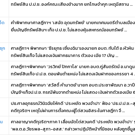
ทรัพย์สิน ป.ป.ช. องค์คณะเสียงข้างมาก ยกโทษจำคุก เหตุมีสถาน ...
อ็ด
คำพิพากษาศาลฎีกาฯ ‘เสนัด อุดมทรัพย์’ นายกเทศมนตรีตําบลเมืองบั
ยื่นบัญชีทรัพย์สินฯ เท็จ ป.ป.ช. ไม่แสดงหุ้นสหกรณ์ออมทรัพย์ ...
ซุก
ศาลฎีกาฯ พิพากษา ‘ธีรยุทธ เซี่ยงฉิน’รองนายก อบต. ทับใต้ อ.หัวหิน 
ทรัพย์สินเท็จ ไม่แสดงเงินฝากธนาคาร ตัวเอง เมีย 17 บัญ ...
ศาลฎีกาฯพิพากษา ‘วรวิทย์ ปักกาโล’ นายก อบต.กู่สันตรัตน์ อ.นาด
ทรัพย์สินเท็จ ป.ป.ช. ตอนพ้นตำแหน่ง ไม่แสดงเงินฝากของภรรยา 4 ..
ศาลฎีกาฯพิพากษา ‘สวัสดิ์ คํามาตย์’นายก อบต.ประชาพัฒนา อ.วาปี
บัญชีฯเท็จป.ป.ช. กรณีพ้นจากตําแหน่ง ไม่แสดง เงินฝากตัวเองเมีย 6 
ปธ.ศาลอุทธรณ์วินิจฉัยให้คดี ‘ประหยัด พวงจำปา’ ฟ้อง ‘ปธ.ป.ป.ช
คดีทุจริตฯ เหตุไม่ผ่านการตั้งคณะผู้ไต่สวนอิสระในศาลฎีกา จึ ...
วน
ศาลอาญาคดีทุจริตฯภาค 1 เลื่อนนัดไต่สวนคดี ‘ประหยัด พวงจำปา’ 
‘พล.ต.อ.วัชรพล-สุภา-อสส.’ กล่าวหาปฏิบัติหน้าที่มิชอบ หลังถูกชี้มูล