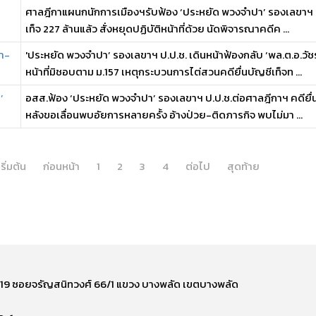
ศาลฎีกาแผนกนักการเมืองฯรับฟ้อง ‘ประหยัด พวงจำปา’ รองเลขาฯ ป.
เท็จ 227 ล้านแล้ว สั่งหยุดปฏิบัติหน้าที่ด้วย นัดพิจารณาคดีค ...
ภา-
'ประหยัด พวงจำปา’ รองเลขาฯ ป.ป.ช. เดินหน้าฟ้องกลับ ‘พล.ต.อ.วั
หน้าที่มิชอบตาม ม.157 เหตุกระบวนการไต่สวนคดียื่นบัญชีเท็จท ...
’
อสส.ฟ้อง ‘ประหยัด พวงจำปา’ รองเลขาฯ ป.ป.ช.ต่อศาลฎีกาฯ คดียื่นบ
หลังขอเลื่อนพบอัยการหลายครั้ง อ้างป่วย-ติดภารกิจ พบไม่มา ...
เริ่มต้น
ก่อนหน้า
1
2
3
4
ต่อไป
สุดท้าย
ี่ 219 ซอยจรัญสนิทวงศ์ 66/1 แขวง บางพลัด เขตบางพลัด