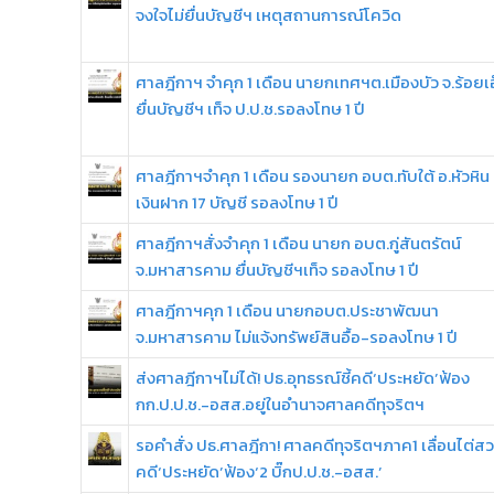
จงใจไม่ยื่นบัญชีฯ เหตุสถานการณ์โควิด
ศาลฎีกาฯ จําคุก 1 เดือน นายกเทศฯต.เมืองบัว จ.ร้อยเ
ยื่นบัญชีฯ เท็จ ป.ป.ช.รอลงโทษ 1 ปี
ศาลฎีกาฯจำคุก 1 เดือน รองนายก อบต.ทับใต้ อ.หัวหิน 
เงินฝาก 17 บัญชี รอลงโทษ 1 ปี
ศาลฎีกาฯสั่งจําคุก 1 เดือน นายก อบต.กู่สันตรัตน์
จ.มหาสารคาม ยื่นบัญชีฯเท็จ รอลงโทษ 1 ปี
ศาลฎีกาฯคุก 1 เดือน นายกอบต.ประชาพัฒนา
จ.มหาสารคาม ไม่แจ้งทรัพย์สินอื้อ-รอลงโทษ 1 ปี
ส่งศาลฎีกาฯไม่ได้! ปธ.อุทธรณ์ชี้คดี‘ประหยัด’ฟ้อง
กก.ป.ป.ช.-อสส.อยู่ในอำนาจศาลคดีทุจริตฯ
รอคำสั่ง ปธ.ศาลฎีกา! ศาลคดีทุจริตฯภาค1 เลื่อนไต่ส
คดี‘ประหยัด’ฟ้อง‘2 บิ๊กป.ป.ช.-อสส.’