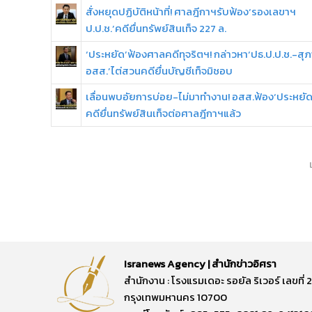
สั่งหยุดปฏิบัติหน้าที่! ศาลฎีกาฯรับฟ้อง‘รองเลขาฯ
ป.ป.ช.’คดียื่นทรัพย์สินเท็จ 227 ล.
‘ประหยัด’ฟ้องศาลคดีทุจริตฯ! กล่าวหา‘ปธ.ป.ป.ช.-สุ
อสส.’ไต่สวนคดียื่นบัญชีเท็จมิชอบ
เลื่อนพบอัยการบ่อย-ไม่มาทำงาน! อสส.ฟ้อง‘ประหยัด
คดียื่นทรัพย์สินเท็จต่อศาลฎีกาฯแล้ว
Isranews Agency | สำนักข่าวอิศรา
สำนักงาน : โรงแรมเดอะ รอยัล ริเวอร์ เลขท
กรุงเทพมหานคร 10700