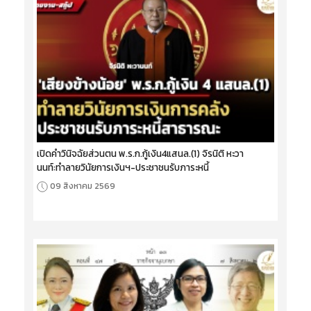
เปิดคำวินิจฉัยส่วนตน พ.ร.ก.กู้เงิน4แสนล.(1) จิรนิติ หะวา
นนท์:ทำลายวินัยการเงินฯ-ประชาชนรับภาระหนี้
09 สิงหาคม 2569