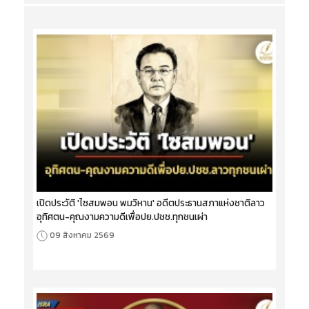
เปิดประวัติ 'ไซสมพอน พมวิหาน' อดีตประธานสภาแห่งชาติลาว
อุทิศตน-คุณงามความดีเพื่อปย.ปชช.ทุกชนเผ่า
09 สิงหาคม 2569