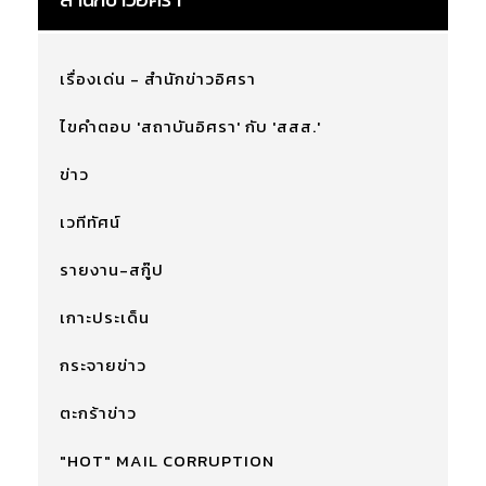
เรื่องเด่น - สำนักข่าวอิศรา
ไขคำตอบ 'สถาบันอิศรา' กับ 'สสส.'
ข่าว
เวทีทัศน์
รายงาน-สกู๊ป
เกาะประเด็น
กระจายข่าว
ตะกร้าข่าว
"HOT" MAIL CORRUPTION