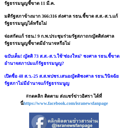
รัฐธรรมนูญชี้ขาด 11 มี.ค.
มติรัฐสภาข้างมาก 366:316 ส่งศาล รธน.ชี้ขาด ส.ส.-ส.ว.แก้
รัฐธรรมนูญได้หรือไม่
จ่อสกัดแก้ รธน.! 9 ก.พ.ประชุมร่วมรัฐสภาถกญัตติส่งศาล
รัฐธรรมนูญชี้ขาดมีอำนาจหรือไม่
ฉบับเต็ม! ญัตติ 73 ส.ส.-ส.ว.ใช้‘ช่องใหม่’ ชงศาล รธน.ชี้ขาด
อำนาจสภาปมแก้รัฐธรรมนูญ?
เปิดชื่อ 48 ส.ว.-25 ส.ส.พปชร.เสนอญัตติชงศาล รธน.วินิจฉัย
รัฐสภาไม่มีอำนาจแก้รัฐธรรมนูญ
#กดคลิก ติดตาม ส่งแชร์ข่าวอิศรา ได้ที่
นี่
https://www.facebook.com/isranewsfanpage