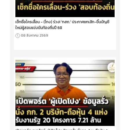
เช็กชื่อใครเลื่อน - (โกง) ร่วง! 'กสถ.' ประกาศยกเลิก-ขึ้นบัญชี
ใหม่ผู้สอบแข่งขันท้องถิ่นปี 68
08 สิงหาคม 2569