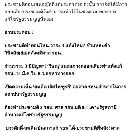
ประชามติก่อนเสนอญัตติแต่ประการใด ดังนั้น การจัดให้มีการ
ออกเสียงประชามติจึงสามารถทำได้ในช่วงเวลาของการ
แก้ไขรัฐธรรมนูญนั่นเอง
อ่านประกอบ :
ประชามติทำตอนไหน-วาระ 3 แท้งไหม? ชำแหละคำ
วินิจฉัย(ย่อ)หลังมติศาล รธน.
ผ่านวาระ 3 มีปัญหา! ‘วิษณุ’แนะสภางดออกเสียงทำแท้งแก้
รธน.-15 มี.ค.วิป ส.ว.ถกหาทางออก
เปิดความเห็น ‘สมคิด เลิศไพฑูรย์’ ต่อศาล รธน.อำนาจในการ
สถาปนารัฐธรรมนูญ
ต้องทำประชามติ 2 รอบ! ศาล รธน.มติ 8:1 เคาะรัฐสภามี
อำนาจแก้ไขร่างรัฐธรรมนูญ
'บวรศักดิ์-สมคิด'ยันสภาแก้ รธน.ได้-ประชามติทีหลัง! ศาล